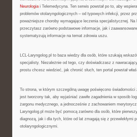
Neurologia
i Telemedycyna. Ten serwis powstał po to, aby wspier
problemów otolaryngologicznych – od typowych infekcji, przez pr
poważniejsze choroby wymagające leczenia specjalistycznej. Na 
przeczytasz zarówno podstawowe informacje, jak i zaawansowane 
systematyzują informacje na temat zdrowia uszu.
LCL-Laryngolog.pl to baza wiedzy dla osób, które szukają wskaz
specjalisty. Niezależnie od tego, czy doświadczasz z nawracając
prostu chcesz wiedzieć, jak chronić słuch, ten portal powstał właś
To strona, w którym szczególną uwagę poświęcono świadomości z
jest tworzony tak, aby wyjaśniać zawiłe zagadnienia w sposób lo
żargonu medycznego, a jednocześnie z zachowaniem merytoryczn
Laryngolog.pl może być pomocą zarówno dla osób, które pierwszy
diagnozą, jak i dla tych, które od lat zmagają się z przewlekłymi
otolaryngologicznymi.