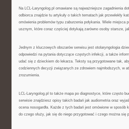
Na LCL-Laryngolog.pl omawiane są najważniejsze zagadnienia do
odbiorca znajdzie tu artykuły o takich tematach jak przewlekły kat
omówienia problemów typu zaburzenia połykania. Wiele miejsca
usznym, które coraz częściej dotykają zarówno osoby starsze, jak
Jednym z kluczowych obszarów serwisu jest otolaryngologia dziec
odpowiedzi na pytania dotyczące częstych infekcji, a także infor
udać się z dzieckiem do lekarza. Teksty są przygotowane tak, a
codziennych decyzji związanych ze zdrowiem najmłodszych, w at
zrozumienia.
LCL-Laryngolog.pl to także mapa po diagnostyce, które często bu
serwisie znajdziesz opisy takich badań jak audiometria oraz wyja
ocena nosogardła. Każde z tych badań jest omówione w sposób k
do czego służy, jak się do niego przygotować i czego można się 