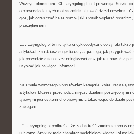
Ważnym elementem LCL-Laryngolog.pl jest prewencja. Serwis pok
otolaryngologicznych można zminimalizować dzięki nawykom. Czyt
głos, jak ograniczać hałas oraz w jaki sposób wspierać organizm,
przeziębieniami.
LCL-Laryngolog.pl to nie tylko encyklopedyczne opisy, ale także
artykułach znajdziesz sugestie dotyczące tego, jak przygotować s
jak prowadzić dzienniczek dolegliwości oraz jak rozmawiać z p
uzyskać jak najwięcej informacji.
Na stronie wyszczególniono również kategorie, które ułatwiają sz
artykułów. Możesz przechodzić między działami poświęconymi no
typowymi jednostkami chorobowymi, a także wejść do działu pośw
zabiegom.
LCL-Laryngolog.pl podkreśla, że żadna treść zamieszczona w na s
u lekarza. Artykuły mają charakter pogłębiający wiedzę i służą ja