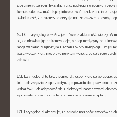
zrozumieniu zaleceń lekarskich oraz podjęciu świadomych decyzji
formule odbiorca może lepiej interpretować przekazane informacj
świadomość, że ostateczne decyzje należą zawsze do osoby odpow
Na LCL-Laryngolog.pl ważna jest również aktualność wiedzy. W 
się do obowiązujące rekomendacje, postęp medycyny oraz innowa
mogą wspierać diagnostykę i leczenie w otolaryngologii. Dzięki t
bazą wiedzy, która może być punktem wyjścia do dalszego zgłęb
zdrowiem.
LCL-Laryngolog.pl to także pomoc dla osób, które są po operacja
tekstach znajdziesz opisy dotyczące powrotu do sprawności po z
wskazówki, jak adaptować się z niektórymi następstwami choroby
systematyczności oraz rolę otoczenia w procesie adaptacji.
LCL-Laryngolog.pl akcentuje, że zdrowie narządów zmysłów słuchu