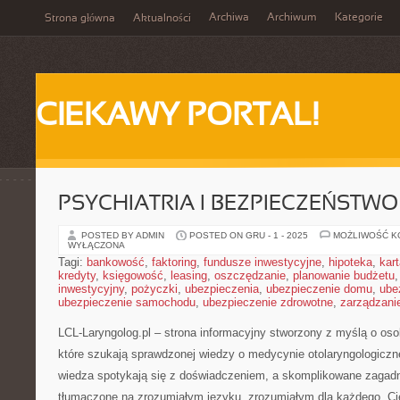
Archiwa
Archiwum
Kategorie
Strona główna
Aktualności
CIEKAWY PORTAL!
PSYCHIATRIA I BEZPIECZEŃSTWO
POSTED BY ADMIN
POSTED ON GRU - 1 - 2025
MOŻLIWOŚĆ 
WYŁĄCZONA
Tagi:
bankowość
,
faktoring
,
fundusze inwestycyjne
,
hipoteka
,
kar
kredyty
,
księgowość
,
leasing
,
oszczędzanie
,
planowanie budżetu
inwestycyjny
,
pożyczki
,
ubezpieczenia
,
ubezpieczenie domu
,
ube
ubezpieczenie samochodu
,
ubezpieczenie zdrowotne
,
zarządzani
LCL-Laryngolog.pl – strona informacyjny stworzony z myślą o os
które szukają sprawdzonej wiedzy o medycynie otolaryngologiczn
wiedza spotykają się z doświadczeniem, a skomplikowane zagad
tłumaczone na zrozumiałym języku, zrozumiałym dla każdego. Cie