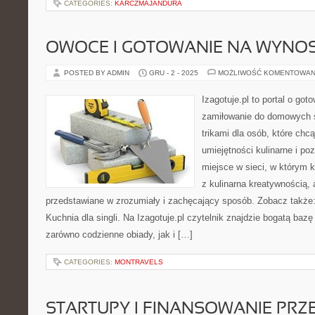
CATEGORIES:
KARCZMAJANDURA
OWOCE I GOTOWANIE NA WYNO
POSTED BY ADMIN
GRU - 2 - 2025
MOŻLIWOŚĆ KOMENTOWAN
Izagotuje.pl to portal o got
zamiłowanie do domowych
trikami dla osób, które chc
umiejętności kulinarne i p
miejsce w sieci, w którym 
z kulinarna kreatywnością,
przedstawiane w zrozumiały i zachęcający sposób. Zobacz takż
Kuchnia dla singli. Na Izagotuje.pl czytelnik znajdzie bogatą baz
zarówno codzienne obiady, jak i […]
CATEGORIES:
MONTRAVELS
STARTUPY I FINANSOWANIE PRZ