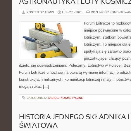
ASTRONAUTYKA I LOTY KOSMIC
POSTED BY ADMIN
LIS - 27 - 2025
MOŻLIWOŚĆ KOMENTOWAN
Forum Lotnicze to rozbudo
miejsce poświęcone w całoś
lotniczym, statkom powiet
lotniczym. To miejsce dla e
spotykają się zarówno praco
początkujące, chcący pozna
dzielić się doświadczeniami. Polecamy: Lotnictwo w Polsce i Be
Forum Lotnicze umożliwia na otwartą wymianę informacji o odrzut
konstrukcjach militarnych, komunikacji lotniczej i małym lotnict
mogą szukać […]
CATEGORIES:
ZABIEGI KOSMETYCZNE
HISTORIA JEDNEGO SKŁADNIKA 
ŚWIATOWA