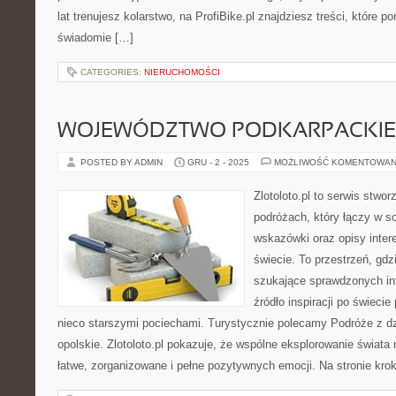
lat trenujesz kolarstwo, na ProfiBike.pl znajdziesz treści, które p
świadomie […]
CATEGORIES:
NIERUCHOMOŚCI
WOJEWÓDZTWO PODKARPACKIE 
POSTED BY ADMIN
GRU - 2 - 2025
MOŻLIWOŚĆ KOMENTOWAN
Zlotoloto.pl to serwis stwo
podróżach, który łączy w so
wskazówki oraz opisy inter
świecie. To przestrzeń, gd
szukające sprawdzonych inf
źródło inspiracji po świeci
nieco starszymi pociechami. Turystycznie polecamy Podróże z d
opolskie. Zlotoloto.pl pokazuje, że wspólne eksplorowanie świat
łatwe, zorganizowane i pełne pozytywnych emocji. Na stronie kro