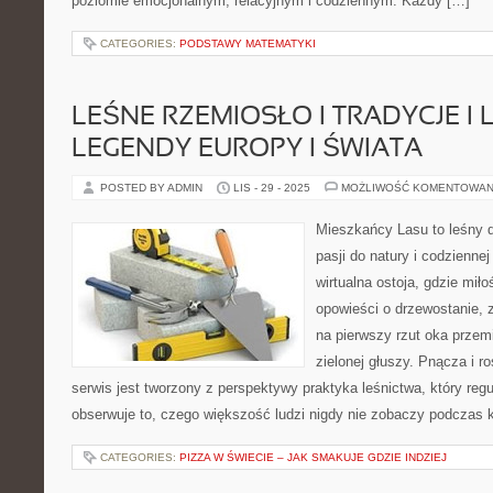
poziomie emocjonalnym, relacyjnym i codziennym. Każdy […]
CATEGORIES:
PODSTAWY MATEMATYKI
LEŚNE RZEMIOSŁO I TRADYCJE I 
LEGENDY EUROPY I ŚWIATA
POSTED BY ADMIN
LIS - 29 - 2025
MOŻLIWOŚĆ KOMENTOWAN
Mieszkańcy Lasu to leśny d
pasji do natury i codzienne
wirtualna ostoja, gdzie mi
opowieści o drzewostanie, 
na pierwszy rzut oka przem
zielonej głuszy. Pnącza i r
serwis jest tworzony z perspektywy praktyka leśnictwa, który reg
obserwuje to, czego większość ludzi nigdy nie zobaczy podczas 
CATEGORIES:
PIZZA W ŚWIECIE – JAK SMAKUJE GDZIE INDZIEJ