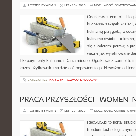
POSTED BY ADMIN
LIS - 26 - 2025
MOŻLIWOŚĆ KOMENTOWAN
Ogorkiewicz.com.pl – blog 
kuchenny zakątek w sieci, 
kulinarną przygodą, a codzi
kulinarne święto. To krain
się z kolorami potraw, a pr
ważne jak wyrafinowane dan
Eksperymenty kulinarne i Dania mięsne. Ogorkiewicz.com.pl to int
każdy użytkownik znajdzie coś odpowiedniego. Nieważne od tego,
CATEGORIES:
KARIERA I ROZWÓJ ZAWODOWY
PRACA PRZYSZŁOŚCI I WOMEN I
POSTED BY ADMIN
LIS - 26 - 2025
MOŻLIWOŚĆ KOMENTOWAN
RedSMS.pl to portal skupi
trendom technologicznym 