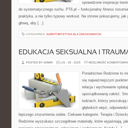
sprawdzone inspiracje tren
do systematycznego ruchu. PT6.pl – funkcjonalny fitness rozumian
praktyka, a nie tylko typowy workout. Na stronie pokazujemy, ja
głową, aby […]
CATEGORIES:
AGROTURYSTYKA DLA ZAKOCHANYCH
EDUKACJA SEKSUALNA I TRAUMA 
POSTED BY ADMIN
LIS - 29 - 2025
MOŻLIWOŚĆ KOMENTOWAN
Poradnictwo Rodzinne to mi
się najważniejszym punkte
relacja i wychowanie splataj
uporządkowaną całość. Str
ludziach, którzy poszukują
głębokich więzi, odpowiedzi
lepszego zrozumienia siebie. Ciekawe kategorie: Terapia i Dzieck
Rodzinne wyszukasz szczegółowe materiały, które wyjaśniają, jak