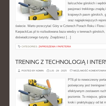
łańcuchów górskich i wędró
pasjonaci trekkingu znajdą 
krajowych pasm górskich, 
oraz najpiękniejszych rejo
świecie. Warto przeczytać Góry w Czterech Porach Roku i Flora 
KarpackiLas.pl to rozbudowana baza wiedzy o terenach górskich,
doświadczonego turysty. Znajdziesz […]
CATEGORIES:
ZAPROSZENIA I PAPETERIA
TRENING Z TECHNOLOGIĄ I INTERW
POSTED BY ADMIN
LIS - 29 - 2025
MOŻLIWOŚĆ KOMENTOWAN
PT6.pl to nowoczesny portal
poświęcony jest treningowi
efektywnym zestawom ruc
poziomie. To miejsce, gdzi
kroki i praktykujący od lat 