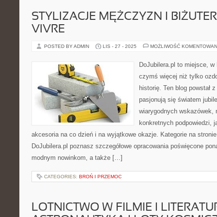
STYLIZACJE MĘŻCZYZN I BIŻUTE
VIVRE
POSTED BY ADMIN
LIS - 27 - 2025
MOŻLIWOŚĆ KOMENTOWAN
DoJubilera.pl to miejsce, w 
czymś więcej niż tylko ozd
historię. Ten blog powstał z
pasjonują się światem jubile
wiarygodnych wskazówek, m
konkretnych podpowiedzi, 
akcesoria na co dzień i na wyjątkowe okazje. Kategorie na stroni
DoJubilera.pl poznasz szczegółowe opracowania poświęcone p
modnym nowinkom, a także […]
CATEGORIES:
BROŃ I PRZEMOC
LOTNICTWO W FILMIE I LITERATUR