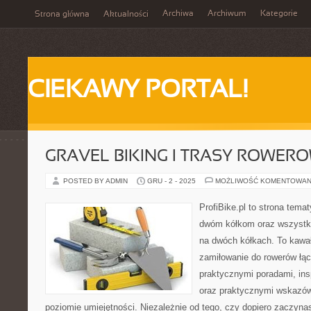
Archiwa
Archiwum
Kategorie
Strona główna
Aktualności
CIEKAWY PORTAL!
GRAVEL BIKING I TRASY ROWER
POSTED BY ADMIN
GRU - 2 - 2025
MOŻLIWOŚĆ KOMENTOWAN
ProfiBike.pl to strona tem
dwóm kółkom oraz wszystki
na dwóch kółkach. To kawał
zamiłowanie do rowerów łąc
praktycznymi poradami, insp
oraz praktycznymi wskazó
poziomie umiejętności. Niezależnie od tego, czy dopiero zaczyna