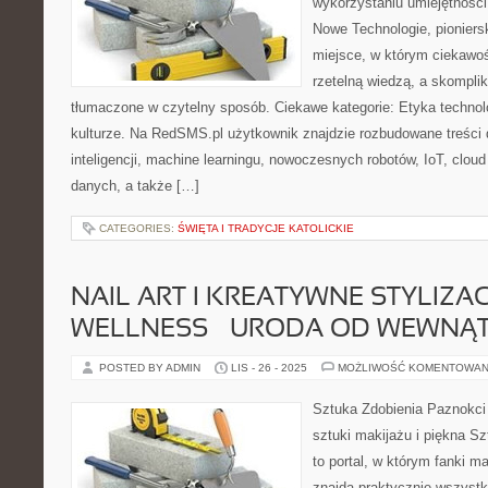
wykorzystaniu umiejętnośc
Nowe Technologie, pioniers
miejsce, w którym ciekawoś
rzetelną wiedzą, a skompli
tłumaczone w czytelny sposób. Ciekawe kategorie: Etyka technol
kulturze. Na RedSMS.pl użytkownik znajdzie rozbudowane treści
inteligencji, machine learningu, nowoczesnych robotów, IoT, clou
danych, a także […]
CATEGORIES:
ŚWIĘTA I TRADYCJE KATOLICKIE
NAIL ART I KREATYWNE STYLIZAC
WELLNESS – URODA OD WEWNĄ
POSTED BY ADMIN
LIS - 26 - 2025
MOŻLIWOŚĆ KOMENTOWAN
Sztuka Zdobienia Paznokci 
sztuki makijażu i piękna Sz
to portal, w którym fanki 
znajdą praktycznie wszystk