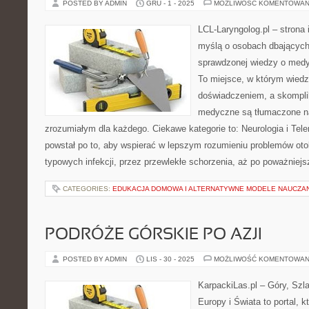
POSTED BY ADMIN
GRU - 1 - 2025
MOŻLIWOŚĆ KOMENTOWAN
LCL-Laryngolog.pl – strona
myślą o osobach dbających 
sprawdzonej wiedzy o medyc
To miejsce, w którym wiedz
doświadczeniem, a skompl
medyczne są tłumaczone n
zrozumiałym dla każdego. Ciekawe kategorie to: Neurologia i Te
powstał po to, aby wspierać w lepszym rozumieniu problemów oto
typowych infekcji, przez przewlekłe schorzenia, aż po poważnie
CATEGORIES:
EDUKACJA DOMOWA I ALTERNATYWNE MODELE NAUCZA
PODRÓŻE GÓRSKIE PO AZJI
POSTED BY ADMIN
LIS - 30 - 2025
MOŻLIWOŚĆ KOMENTOWAN
KarpackiLas.pl – Góry, Szl
Europy i Świata to portal, k