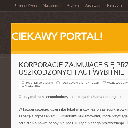
Archiwa
Archiwum
Kategorie
Strona główna
Aktualności
CIEKAWY PORTAL!
KORPORACJE ZAJMUJĄCE SIĘ P
USZKODZONYCH AUT WYBITNIE
POSTED BY ADMIN
POSTED ON SIE - 14 - 2025
MOŻLIWOŚĆ 
WYŁĄCZONA
O przypadkach samochodowych i kolizjach słucha się często
W każdej gazecie, dzienniku lokalnym czy też o zasięgu krajow
szpaltę z ogłoszeniami i wkładkami reklamowymi, które przyciąga
przejrzenia nawet osoby nie poszukujące niczego praktycznego. I