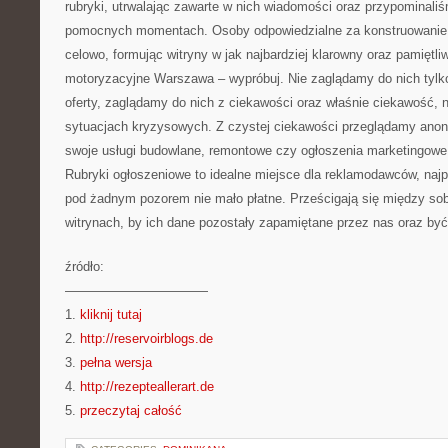
rubryki, utrwalając zawarte w nich wiadomości oraz przypominaliśm
pomocnych momentach. Osoby odpowiedzialne za konstruowanie t
celowo, formując witryny w jak najbardziej klarowny oraz pamiętl
motoryzacyjne Warszawa – wypróbuj. Nie zaglądamy do nich tyl
oferty, zaglądamy do nich z ciekawości oraz właśnie ciekawość,
sytuacjach kryzysowych. Z czystej ciekawości przeglądamy ano
swoje usługi budowlane, remontowe czy ogłoszenia marketingow
Rubryki ogłoszeniowe to idealne miejsce dla reklamodawców, naj
pod żadnym pozorem nie mało płatne. Prześcigają się między sob
witrynach, by ich dane pozostały zapamiętane przez nas oraz być
źródło:
———————————
1.
kliknij tutaj
2.
http://reservoirblogs.de
3.
pełna wersja
4.
http://rezepteallerart.de
5.
przeczytaj całość