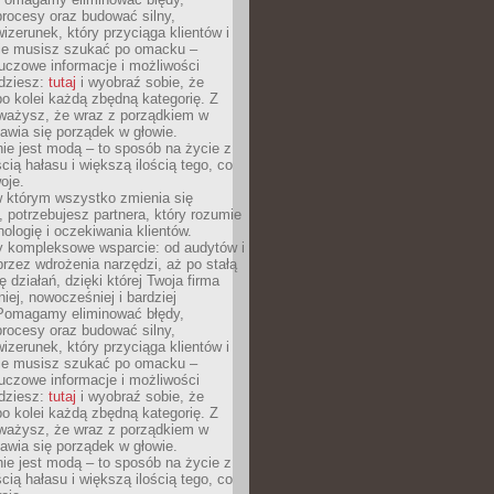
rocesy oraz budować silny,
izerunek, który przyciąga klientów i
Nie musisz szukać po omacku –
uczowe informacje i możliwości
jdziesz:
tutaj
i wyobraź sobie, że
o kolei każdą zbędną kategorię. Z
ażysz, że wraz z porządkiem w
awia się porządek w głowie.
ie jest modą – to sposób na życie z
ścią hałasu i większą ilością tego, co
oje.
w którym wszystko zmienia się
 potrzebujesz partnera, który rozumie
nologię i oczekiwania klientów.
 kompleksowe wsparcie: od audytów i
 przez wdrożenia narzędzi, aż po stałą
 działań, dzięki której Twoja firma
niej, nowocześniej i bardziej
Pomagamy eliminować błędy,
rocesy oraz budować silny,
izerunek, który przyciąga klientów i
Nie musisz szukać po omacku –
uczowe informacje i możliwości
jdziesz:
tutaj
i wyobraź sobie, że
o kolei każdą zbędną kategorię. Z
ażysz, że wraz z porządkiem w
awia się porządek w głowie.
ie jest modą – to sposób na życie z
ścią hałasu i większą ilością tego, co