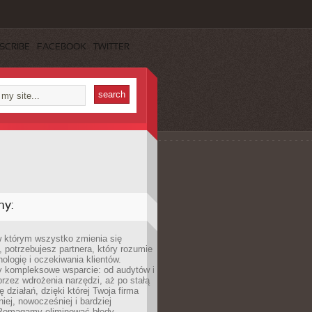
SCRIBE
FACEBOOK
TWITTER
my:
w którym wszystko zmienia się
 potrzebujesz partnera, który rozumie
nologię i oczekiwania klientów.
 kompleksowe wsparcie: od audytów i
 przez wdrożenia narzędzi, aż po stałą
 działań, dzięki której Twoja firma
niej, nowocześniej i bardziej
Pomagamy eliminować błędy,