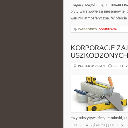
magazynowych, myjni, mroźni i ro
płyty warstwowe są niesamowitej p
warunki atmosferyczne. W ofercie
CATEGORIES:
DOMINIKANA
KORPORACJE ZA
USZKODZONYCH 
POSTED BY ADMIN
SIE - 14 - 
razy odczytywaliśmy te rubryki, u
sobie je, w najbardziej pomocnyc