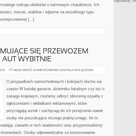
naprawdę Tw
zmaitego rodzaju obiektów o taśmowym charakterze. Ich
ostaci, mocne, stabilne i odporne na wszelkiego typu
 umiejscowionej […]
JMUJĄCE SIĘ PRZEWOZEM
AUT WYBITNIE
KORPORACJE
2025
MOŻLIWOŚĆ KOMENTOWANIA
ZOSTAŁA WYŁĄCZONA
ZAJMUJĄCE
SIĘ
PRZEWOZEM
O przypadkach samochodowych i kolizjach słucha się
USZKODZONYCH
AUT
często W każdej gazecie, dzienniku lokalnym czy też o
WYBITNIE
zasięgu krajowym, możemy odkryć obszerną szpaltę z
ogłoszeniami i wkładkami reklamowymi, które
przyciągają wzrok i zachęcają do ich przejrzenia nawet
osoby nie poszukujące niczego praktycznego. Ile to
trwalając zawarte w nich wiadomości oraz przypominaliśmy
h momentach. Osoby odpowiedzialne za konstruowanie