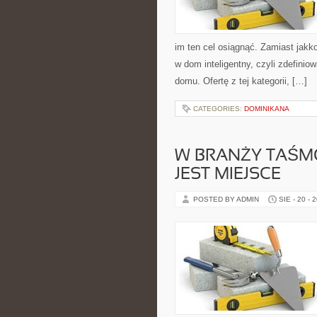
im ten cel osiągnąć. Zamiast jakk
w dom inteligentny, czyli zdefini
domu. Ofertę z tej kategorii, […]
CATEGORIES:
DOMINIKANA
W BRANŻY TAŚM
JEST MIEJSCE
POSTED BY ADMIN
SIE - 20 - 