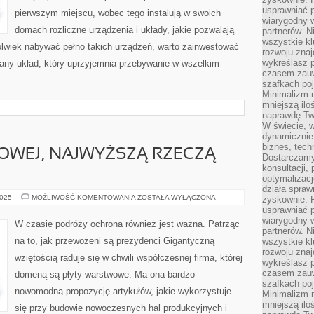
usprawniać p
pierwszym miejscu, wobec tego instalują w swoich
wiarygodny w
domach rozliczne urządzenia i układy, jakie pozwalają
partnerów. 
wszystkie kl
olwiek nabywać pełno takich urządzeń, warto zainwestować
rozwoju zna
wykreślasz p
owany układ, który uprzyjemnia przebywanie w wszelkim
czasem zauw
szafkach poj
Minimalizm n
mniejszą ilo
naprawdę Tw
W świecie, 
dynamicznie,
biznes, tech
OWEJ, NAJWYŻSZĄ RZECZĄ
Dostarczamy
konsultacji,
optymalizację
działa spraw
W
2025
MOŻLIWOŚĆ KOMENTOWANIA
ZOSTAŁA WYŁĄCZONA
zyskownie. 
BRANŻY
usprawniać p
TAŚMOWEJ,
wiarygodny w
NAJWYŻSZĄ
W czasie podróży ochrona również jest ważna. Patrząc
RZECZĄ
partnerów. 
JEST
na to, jak przewożeni są prezydenci Gigantyczną
wszystkie kl
MIEJSCE
rozwoju zna
wziętością raduje się w chwili współczesnej firma, której
wykreślasz p
czasem zauw
domeną są płyty warstwowe. Ma ona bardzo
szafkach poj
nowomodną propozycję artykułów, jakie wykorzystuje
Minimalizm n
mniejszą ilo
się przy budowie nowoczesnych hal produkcyjnych i