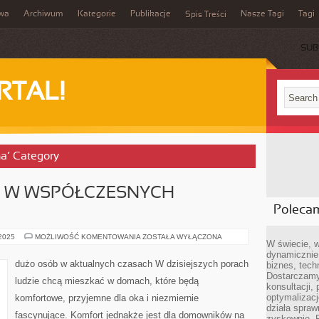
iwa
Archiwum
Kategorie
Publikacje
Nasze Tagi
Tagi
Spis Treści
SUB
RTAL!
na’ Category
 W WSPÓŁCZESNYCH
Poleca
MNÓSTWO
 2025
MOŻLIWOŚĆ KOMENTOWANIA
ZOSTAŁA WYŁĄCZONA
W świecie, 
OSÓB
W
dynamicznie,
WSPÓŁCZESNYCH
dużo osób w aktualnych czasach W dzisiejszych porach
biznes, tech
CZASACH
Dostarczamy
ludzie chcą mieszkać w domach, które będą
konsultacji,
optymalizację
komfortowe, przyjemne dla oka i niezmiernie
działa spraw
fascynujące. Komfort jednakże jest dla domowników na
zyskownie. 