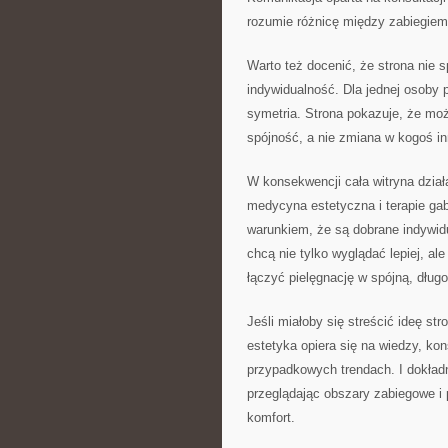
rozumie różnicę między zabiegiem 
Warto też docenić, że strona nie 
indywidualność. Dla jednej osoby p
symetria. Strona pokazuje, że mo
spójność, a nie zmiana w kogoś i
W konsekwencji cała witryna dział
medycyna estetyczna i terapie ga
warunkiem, że są dobrane indywidu
chcą nie tylko wyglądać lepiej, ale
łączyć pielęgnację w spójną, dług
Jeśli miałoby się streścić ideę st
estetyka opiera się na wiedzy, kon
przypadkowych trendach. I dokładn
przeglądając obszary zabiegowe i 
komfort.