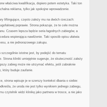
ierw właściwa kwalifikacja, dopiero potem estetyka. Taki ton
nachalna reklama, tylko jak spokojne wprowadzenie.
ry liftingujące, często zależy mu na dwóch rzeczach:
długofalowej poprawie. Strona pokazuje, że te cele można
anu. Czasem lepsza będzie seria łagodnych zabiegów, a
edura wspierająca nawilżenie. Taki sposób opisu ułatwia
ocesu, a nie jednorazowego zakupu.
szczególnie istotne jest, by podejść do tematu
 Strona kliniki umiejętnie sugeruje, że skuteczność zależy
epszy zabieg może nie utrzymać efektu, jeśli zabraknie
y, który buduje zaufanie.
e, strona wpisuje je w szerszy kontekst dbania o siebie:
dkreśla, że uroda nie jest tylko wynikiem jednego zabiegu,
mu czytelnik widzi klinikę jako partnera w trosce, a nie jako