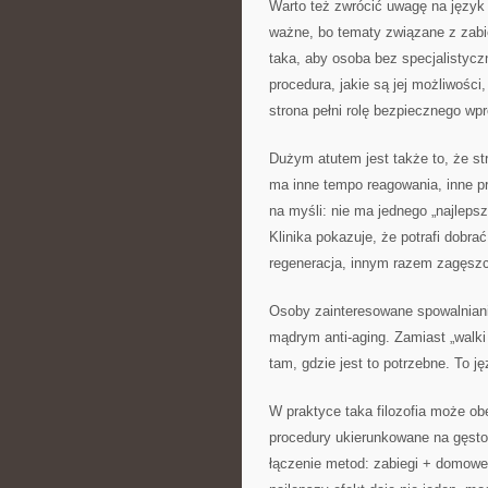
Warto też zwrócić uwagę na język s
ważne, bo tematy związane z zabie
taka, aby osoba bez specjalistyc
procedura, jakie są jej możliwośc
strona pełni rolę bezpiecznego wp
Dużym atutem jest także to, że st
ma inne tempo reagowania, inne pr
na myśli: nie ma jednego „najleps
Klinika pokazuje, że potrafi dobr
regeneracja, innym razem zagęszc
Osoby zainteresowane spowalnian
mądrym anti-aging. Zamiast „walki
tam, gdzie jest to potrzebne. To ję
W praktyce taka filozofia może ob
procedury ukierunkowane na gęsto
łączenie metod: zabiegi + domowe 