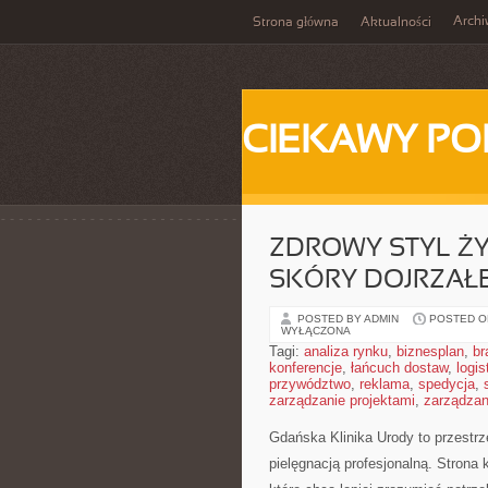
Arch
Strona główna
Aktualności
CIEKAWY PO
ZDROWY STYL ŻY
SKÓRY DOJRZAŁE
POSTED BY ADMIN
POSTED ON
WYŁĄCZONA
Tagi:
analiza rynku
,
biznesplan
,
br
konferencje
,
łańcuch dostaw
,
logis
przywództwo
,
reklama
,
spedycja
,
zarządzanie projektami
,
zarządzan
Gdańska Klinika Urody to przestr
pielęgnacją profesjonalną. Strona 