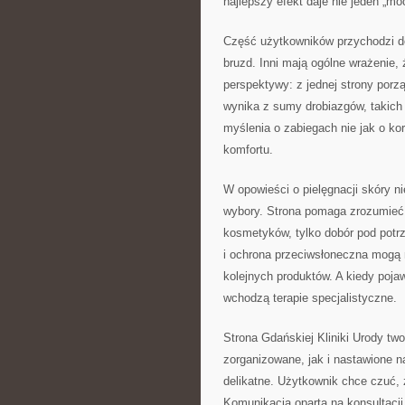
najlepszy efekt daje nie jeden „mo
Część użytkowników przychodzi do
bruzd. Inni mają ogólne wrażenie,
perspektywy: z jednej strony porz
wynika z sumy drobiazgów, takich 
myślenia o zabiegach nie jak o kor
komfortu.
W opowieści o pielęgnacji skóry n
wybory. Strona pomaga zrozumieć,
kosmetyków, tylko dobór pod potrze
i ochrona przeciwsłoneczna mogą 
kolejnych produktów. A kiedy pojaw
wchodzą terapie specjalistyczne.
Strona Gdańskiej Kliniki Urody tw
zorganizowane, jak i nastawione 
delikatne. Użytkownik chce czuć, ż
Komunikacja oparta na konsultacji