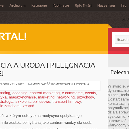
iwa
Archiwum
Kategorie
Publikacje
Nasze Tagi
Tagi
Spis Treści
SUB
RTAL!
CIA A URODA I PIELĘGNACJA
Poleca
J
ZDROWY
 GRU - 21 - 2025
MOŻLIWOŚĆ KOMENTOWANIA
ZOSTAŁA
W świecie, 
STYL
dynamicznie,
ŻYCIA
anding
,
coaching
,
content marketing
,
e-commerce
,
eventy
,
A
biznes, tech
tyka
,
magazynowanie
,
marketing
,
networking
,
URODA
przychody
,
Dostarczamy
I
strategia
,
szkolenia biznesowe
,
transport firmowy
,
PIELĘGNACJA
konsultacji,
ie zasobami
,
zespół
SKÓRY
optymalizację
DOJRZAŁEJ
działa spraw
zeń, w którym estetyczna medycyna spotyka się z
zyskownie. 
usprawniać p
kliniki została pomyślana jako centrum wiedzy dla osób,
wiarygodny w