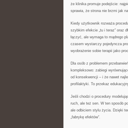
że klinika promuje podejście: najp
sprawia, że strona nie brzmi jak 
Kiedy użytkownik rozważa procedu
szybkim efekcie „tu i teraz” oraz 
łączyć, ale wymaga to mądrego pl
czasem wystarczy pojedyncza proc
wyobrażenie sobie terapii jako pr
Dla osób z problemem przebarwień 
kompleksowo: zabiegi wyrównujące.
od konsekwencji – i że nawet najl
profilaktyki. To przekaz edukacyjn
Jeśli chodzi o procedury modelując
ruch, ale też sen. W ten sposób po
ale odbiciem stylu życia. Dzięki te
„fabrykę efektów”.