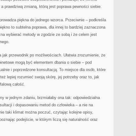
a prawdziwą zmianą, którą jest poprawa pewności siebie.
sprowadza piękna do jednego wzorca. Przeciwnie – podkreśla
iękno to subtelna poprawa, dla innej to bardziej zaznaczona
żna wybierać metody w zgodzie ze sobą i że celem jest
nnego.
a jak przewodnik po możliwościach. Ułatwia zrozumienie, że
binetowe mogą być elementem dbania o siebie – pod
alnie i poprzedzone konsultacją. To miejsce dla osób, które
 też lepiej rozumieć swoją skórę, jej potrzeby oraz to, jak
ofalową całość.
rony w jednym zdaniu, brzmiałaby ona tak: odpowiedzialna
sultacji i dopasowaniu metod do człowieka – a nie na
ie taki klimat można poczuć, czytając kolejne opisy,
poznając podejście, w którym liczą się naturalność oraz