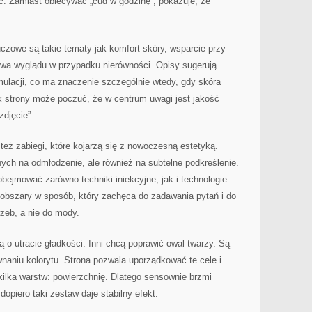
ść. Zamiast obiecywać „cud w godzinę”, pokazuje, że
czowe są takie tematy jak komfort skóry, wsparcie przy
rawa wyglądu w przypadku nierówności. Opisy sugerują
mulacji, co ma znaczenie szczególnie wtedy, gdy skóra
k strony może poczuć, że w centrum uwagi jest jakość
zdjęcie”.
też zabiegi, które kojarzą się z nowoczesną estetyką.
ch na odmłodzenie, ale również na subtelne podkreślenie.
bejmować zarówno techniki iniekcyjne, jak i technologie
 obszary w sposób, który zachęca do zadawania pytań i do
zeb, a nie do mody.
lą o utracie gładkości. Inni chcą poprawić owal twarzy. Są
naniu kolorytu. Strona pozwala uporządkować te cele i
ilka warstw: powierzchnię. Dlatego sensownie brzmi
 dopiero taki zestaw daje stabilny efekt.