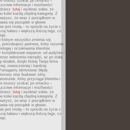
Nie musisz szukać po omacku –
uczowe informacje i możliwości
jdziesz:
tutaj
i wyobraź sobie, że
o kolei każdą zbędną kategorię. Z
ażysz, że wraz z porządkiem w
awia się porządek w głowie.
ie jest modą – to sposób na życie z
ścią hałasu i większą ilością tego, co
oje.
w którym wszystko zmienia się
 potrzebujesz partnera, który rozumie
nologię i oczekiwania klientów.
 kompleksowe wsparcie: od audytów i
 przez wdrożenia narzędzi, aż po stałą
 działań, dzięki której Twoja firma
niej, nowocześniej i bardziej
Pomagamy eliminować błędy,
rocesy oraz budować silny,
izerunek, który przyciąga klientów i
Nie musisz szukać po omacku –
uczowe informacje i możliwości
jdziesz:
tutaj
i wyobraź sobie, że
o kolei każdą zbędną kategorię. Z
ażysz, że wraz z porządkiem w
awia się porządek w głowie.
ie jest modą – to sposób na życie z
ścią hałasu i większą ilością tego, co
oje.