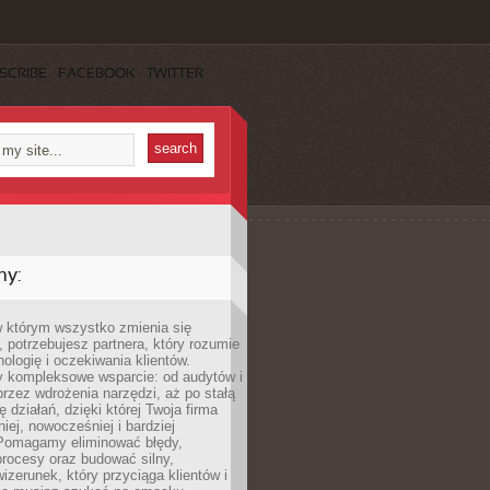
SCRIBE
FACEBOOK
TWITTER
my:
w którym wszystko zmienia się
 potrzebujesz partnera, który rozumie
nologię i oczekiwania klientów.
 kompleksowe wsparcie: od audytów i
 przez wdrożenia narzędzi, aż po stałą
 działań, dzięki której Twoja firma
niej, nowocześniej i bardziej
Pomagamy eliminować błędy,
rocesy oraz budować silny,
izerunek, który przyciąga klientów i