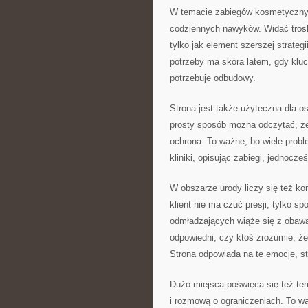
W temacie zabiegów kosmetycznych
codziennych nawyków. Widać troskę 
tylko jak element szerszej strateg
potrzeby ma skóra latem, gdy kluc
potrzebuje odbudowy.
Strona jest także użyteczna dla o
prosty sposób można odczytać, że
ochrona. To ważne, bo wiele probl
kliniki, opisując zabiegi, jednocz
W obszarze urody liczy się też ko
klient nie ma czuć presji, tylko s
odmładzających wiąże się z obawa
odpowiedni, czy ktoś zrozumie, że
Strona odpowiada na te emocje, st
Dużo miejsca poświęca się też te
i rozmową o ograniczeniach. To w