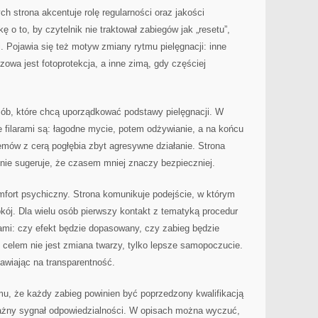
 strona akcentuje rolę regularności oraz jakości
o to, by czytelnik nie traktował zabiegów jak „resetu”,
ii. Pojawia się też motyw zmiany rytmu pielęgnacji: inne
zowa jest fotoprotekcja, a inne zimą, gdy częściej
sób, które chcą uporządkować podstawy pielęgnacji. W
 filarami są: łagodne mycie, potem odżywianie, a na końcu
emów z cerą pogłębia zbyt agresywne działanie. Strona
eśnie sugeruje, że czasem mniej znaczy bezpieczniej.
mfort psychiczny. Strona komunikuje podejście, w którym
pokój. Dla wielu osób pierwszy kontakt z tematyką procedur
mi: czy efekt będzie dopasowany, czy zabieg będzie
 celem nie jest zmiana twarzy, tylko lepsze samopoczucie.
awiając na transparentność.
mu, że każdy zabieg powinien być poprzedzony kwalifikacją
ażny sygnał odpowiedzialności. W opisach można wyczuć,