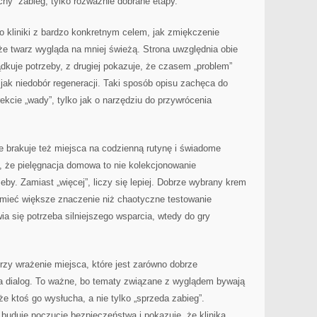
cny” zabieg, tylko rozważnie dobrane etapy.
 kliniki z bardzo konkretnym celem, jak zmiękczenie
 że twarz wygląda na mniej świeżą. Strona uwzględnia obie
ądkuje potrzeby, z drugiej pokazuje, że czasem „problem”
jak niedobór regeneracji. Taki sposób opisu zachęca do
ekcie „wady”, tylko jak o narzędziu do przywrócenia
ie brakuje też miejsca na codzienną rutynę i świadome
 że pielęgnacja domowa to nie kolekcjonowanie
by. Zamiast „więcej”, liczy się lepiej. Dobrze wybrany krem
mieć większe znaczenie niż chaotyczne testowanie
ia się potrzeba silniejszego wsparcia, wtedy do gry
orzy wrażenie miejsca, które jest zarówno dobrze
na dialog. To ważne, bo tematy związane z wyglądem bywają
e ktoś go wysłucha, a nie tylko „sprzeda zabieg”.
 buduje poczucie bezpieczeństwa i pokazuje, że klinika