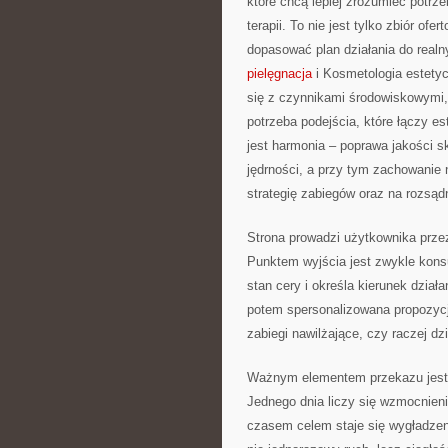
które chcą lepiej zrozumieć potr
terapii. To nie jest tylko zbiór ofe
dopasować plan działania do realn
pielęgnacja
i Kosmetologia estety
się z czynnikami środowiskowymi,
potrzeba podejścia, które łączy es
jest harmonia – poprawa jakości 
jędrności, a przy tym zachowanie 
strategię zabiegów oraz na rozsąd
Strona prowadzi użytkownika przez
Punktem wyjścia jest zwykle konsul
stan cery i określa kierunek działa
potem spersonalizowana propozycj
zabiegi nawilżające, czy raczej dz
Ważnym elementem przekazu jest 
Jednego dnia liczy się wzmocnienie
czasem celem staje się wygładzenie