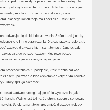
trony: jest zrozumiały, a jednocześnie profesjonalny. To
gami potrafią brzmieć technicznie. Tutaj komunikacja jest
znej wiedzy mogła zrozumieć, czego dotyczy dana
i, oraz dlaczego konsultacja ma znaczenie. Dzięki temu
rowadzenia.
rona odwołuje się do idei dopasowania. Skóra każdej osoby
edyspozycje i inne ograniczenia. Dlatego przekaz opiera się
zego” zabiegu dla wszystkich, są natomiast różne ścieżki.
ać rozwiązania do potrzeb: czasem kluczowe będzie
zenie skóry, a jeszcze innym uspokojenie.
iem procesów znajdą tu podejście, które można nazwać
 z czasem” pojawia się idea wspierania skóry: stymulowania
zyk, który sprzyja akceptacji.
ejmować zarówno zabiegi dające efekt wypoczęcia, jak i
ść tkanek. Ważne jest też to, że strona sugeruje sensowne
nawyki. Dzięki temu łatwiej zrozumieć, dlaczego niekiedy