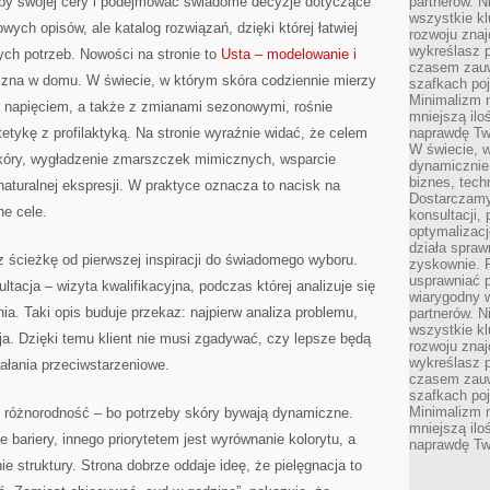
zeby swojej cery i podejmować świadome decyzje dotyczące
partnerów. 
wszystkie kl
rtowych opisów, ale katalog rozwiązań, dzięki której łatwiej
rozwoju zna
wykreślasz p
ych potrzeb. Nowości na stronie to
Usta – modelowanie i
czasem zauw
czna w domu. W świecie, w którym skóra codziennie mierzy
szafkach poj
Minimalizm n
 napięciem, a także z zmianami sezonowymi, rośnie
mniejszą ilo
tetykę z profilaktyką. Na stronie wyraźnie widać, że celem
naprawdę Tw
W świecie, 
skóry, wygładzenie zmarszczek mimicznych, wsparcie
dynamicznie,
biznes, tech
naturalnej ekspresji. W praktyce oznacza to nacisk na
Dostarczamy
ne cele.
konsultacji,
optymalizację
działa spraw
 ścieżkę od pierwszej inspiracji do świadomego wyboru.
zyskownie. 
usprawniać p
tacja – wizyta kwalifikacyjna, podczas której analizuje się
wiarygodny w
nia. Taki opis buduje przekaz: najpierw analiza problemu,
partnerów. 
wszystkie kl
a. Dzięki temu klient nie musi zgadywać, czy lepsze będą
rozwoju zna
wykreślasz p
iałania przeciwstarzeniowe.
czasem zauw
szafkach poj
Minimalizm n
różnorodność – bo potrzeby skóry bywają dynamiczne.
mniejszą ilo
 bariery, innego priorytetem jest wyrównanie kolorytu, a
naprawdę Tw
 struktury. Strona dobrze oddaje ideę, że pielęgnacja to