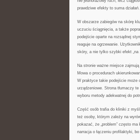
nie jednorazowy ruch, lecz ciągło
prawdziwe efekty to suma działań.
W obszarze zabiegów na skórę klu
uczuciu ściągnięcia, a także pop
podejście oparte na rozsądnej sty
reaguje na ogrzewanie. Użytkowni
skóry, a nie tylko szybki efekt „na 
Na stronie ważne miejsce zajmują 
Mowa o procedurach ukierunkowany
W praktyce takie podejście może o
urządzeniowe. Strona tłumaczy te
wyboru metody adekwatnej do potr
Część osób trafia do kliniki z myś
też osoby, którym zależy na wyrów
pokazać, że „problem” często ma k
narracja o łączeniu profilaktyki, bo