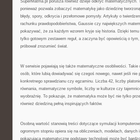
SuperMatma.pl porusza również dzieje odkryć matematycznych. 
ponieważ pozwala zobaczyć matematykę jako dziedzinę tworzoną p
błędy, spory, odkrycia i przełomowe pomysły. Artykuły o twierdzeni
rachunku prawdopodobieństwa, Gaussie czy największych mate
pokazywać, że za każdym wzorem kryje się historia. Dzięki tem
tylko gotowym zestawem reguł, a zaczyna być opowieścią o tym, 
próbował zrozumieć świat.
W serwisie pojawiają się także matematyczne osobliwości. Takie m
osób, które lubią dowiadywać się czegoś nowego, nawet jeśli nie 
konkretnego sprawdzianu czy egzaminu. Liczba 42, liczby platonic
równania, matematyczne symbole, liczby w kulturze czy tajemn
wyobraźnię. To pokazuje, że matematyka może być nie tylko prz
również dziedziną pełną inspirujących faktów.
Osobną wartość stanowią treści dotyczące symulacji komputero
ogromnym stopniu opiera się na obliczeniach, modelach, danych i
pokazująca matematyczne podstawy technologii może być bardzo