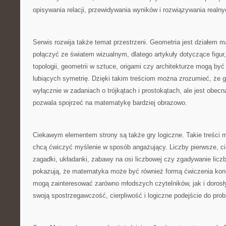
opisywania relacji, przewidywania wyników i rozwiązywania realn
Serwis rozwija także temat przestrzeni. Geometria jest działem m
połączyć ze światem wizualnym, dlatego artykuły dotyczące figur,
topologii, geometrii w sztuce, origami czy architekturze mogą być
lubiących symetrię. Dzięki takim treściom można zrozumieć, że ge
wyłącznie w zadaniach o trójkątach i prostokątach, ale jest obecn
pozwala spojrzeć na matematykę bardziej obrazowo.
Ciekawym elementem strony są także gry logiczne. Takie treści 
chcą ćwiczyć myślenie w sposób angażujący. Liczby pierwsze, ci
zagadki, układanki, zabawy na osi liczbowej czy zgadywanie licz
pokazują, że matematyka może być również formą ćwiczenia konce
mogą zainteresować zarówno młodszych czytelników, jak i dorosł
swoją spostrzegawczość, cierpliwość i logiczne podejście do pro