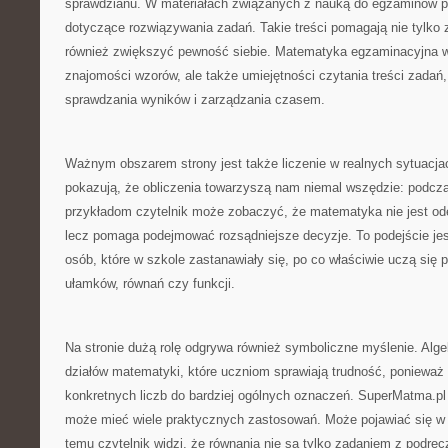
sprawdzianu. W materiałach związanych z nauką do egzaminów po
dotyczące rozwiązywania zadań. Takie treści pomagają nie tylko z
również zwiększyć pewność siebie. Matematyka egzaminacyjna 
znajomości wzorów, ale także umiejętności czytania treści zadań,
sprawdzania wyników i zarządzania czasem.
Ważnym obszarem strony jest także liczenie w realnych sytuacjach
pokazują, że obliczenia towarzyszą nam niemal wszędzie: podcza
przykładom czytelnik może zobaczyć, że matematyka nie jest od
lecz pomaga podejmować rozsądniejsze decyzje. To podejście jes
osób, które w szkole zastanawiały się, po co właściwie uczą się p
ułamków, równań czy funkcji.
Na stronie dużą rolę odgrywa również symboliczne myślenie. Alg
działów matematyki, które uczniom sprawiają trudność, ponieważ
konkretnych liczb do bardziej ogólnych oznaczeń. SuperMatma.pl 
może mieć wiele praktycznych zastosowań. Może pojawiać się w k
temu czytelnik widzi, że równania nie są tylko zadaniem z podrę