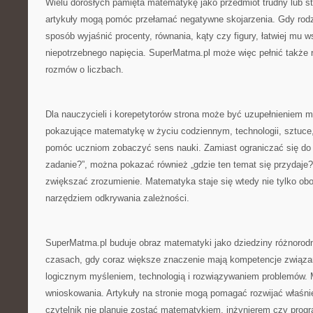
Wielu dorosłych pamięta matematykę jako przedmiot trudny lub st
artykuły mogą pomóc przełamać negatywne skojarzenia. Gdy rodzi
sposób wyjaśnić procenty, równania, kąty czy figury, łatwiej mu 
niepotrzebnego napięcia. SuperMatma.pl może więc pełnić także ro
rozmów o liczbach.
Dla nauczycieli i korepetytorów strona może być uzupełnieniem ma
pokazujące matematykę w życiu codziennym, technologii, sztuce,
pomóc uczniom zobaczyć sens nauki. Zamiast ograniczać się do 
zadanie?”, można pokazać również „gdzie ten temat się przydaje?
zwiększać zrozumienie. Matematyka staje się wtedy nie tylko ob
narzędziem odkrywania zależności.
SuperMatma.pl buduje obraz matematyki jako dziedziny różnorod
czasach, gdy coraz większe znaczenie mają kompetencje związan
logicznym myśleniem, technologią i rozwiązywaniem problemów.
wnioskowania. Artykuły na stronie mogą pomagać rozwijać właśnie 
czytelnik nie planuje zostać matematykiem, inżynierem czy progr