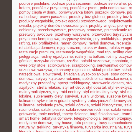
podróże poślubne
,
podróże poza sezonem
,
podróże senioralne
,
po
kotem
,
podróże z przyczepą
,
podróże z psem
,
pola namiotowe
,
p
pompy ciepła w domu
,
porównywarka lotów
,
porządki domowe
,
pos
na budowę
,
prawa pasażera
,
produkty bez glutenu
,
produkty bez l
produkty wegańskie
,
projekt ogrodu przydomowego
,
projektowani
światła
,
projekty domów nowoczesnych
,
projekty wnętrz
,
promy m
odbiorczy
,
przechowywanie
,
przeprawy promowe
,
przesadzanie ro
przetwory owocowe
,
przetwory warzywne
,
przewodniki turystyczn
przyczepa kempingowa
,
przyprawy świata
,
psy profilaktyka
,
psyc
rafting
,
rak profilaktyka
,
ramen domowy
,
ravioli domowe
,
recenzje 
rehabilitacja domowa
,
rejsy rzeczne
,
relaks w domu
,
relaks w ogr
restauracje premium
,
restauracje wegańskie
,
road trip
,
rośliny cie
pielęgnacja
,
rośliny egzotyczne
,
rośliny na balkon
,
rośliny oczysz
górskie
,
rozrywka domowa
,
rzeźba
,
sałatki sezonowe
,
sanatoria
,
vivre przy stole
,
ściółkowanie
,
scrapbooking
,
serowarstwo domow
sezonowe warzywa
,
skanseny regionalne
,
skład produktów
,
skład
narzędziowa
,
slow travel
,
śniadania wysokobiałkowe
,
sosy domo
domowa
,
spływy kajakowe rodzinne
,
spółdzielnia mieszkaniowa
,
medyczny przenośny
,
sprzęt trekkingowy
,
sterowanie głosem
,
sto
azjatycki
,
strefa relaksu
,
styl art deco
,
styl coastal
,
styl eklektyc
maksymalistyczny
,
styl mid-century
,
styl minimalistyczny
,
styl m
lokalne
,
suplementy diety
,
survival
,
sushi w domu
,
suszone kwiat
kulinarne
,
sylwester w górach
,
systemy zabezpieczeń domowych
kulinarne
,
szkolenie psów
,
szlaki górskie
,
szlaki historyczne
,
szla
nadmorskie
,
szlaki piesze
,
szlaki rowerowe rodzinne
,
szlaki winia
gotowania
,
tanie noclegi
,
tapety ścienne
,
targi śniadaniowe
,
team 
smart home
,
tekstylia domowe
,
telepsychologia
,
tempeh przepisy
medyczne domowe
,
tiny house
,
tofu przepisy
,
trasy samochodow
naturalny
,
trekking
,
turystyka filmowa
,
turystyka industrialna
,
tury
literacka
,
turystyka przyrodnicza
,
turystyka sakralna
,
ubezpieczen