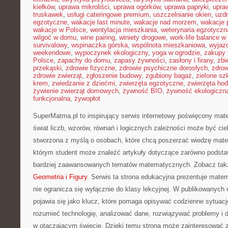
kiełków
,
uprawa mikroliści
,
uprawa ogórków
,
uprawa papryki
,
upra
truskawek
,
usługi cateringowe premium
,
uszczelnianie okien
,
uzd
egzotyczne
,
wakacje last minute
,
wakacje nad morzem
,
wakacje 
wakacje w Polsce
,
wentylacja mieszkania
,
weterynaria egzotyczn
wilgoć w domu
,
wine pairing
,
winiety drogowe
,
work-life balance 
survivalowy
,
wspinaczka górska
,
wspólnota mieszkaniowa
,
wyjazd
weekendowe
,
wypoczynek ekologiczny
,
yoga w ogrodzie
,
zakupy 
Polsce
,
zapachy do domu
,
zapasy żywności
,
zasłony i firany
,
zbi
przekąski
,
zdrowie fizyczne
,
zdrowie psychiczne dorosłych
,
zdrow
zdrowie zwierząt
,
zgłoszenie budowy
,
zgubiony bagaż
,
zielone sz
krem
,
zwiedzanie z dziećmi
,
zwierzęta egzotyczne
,
zwierzęta ho
żywienie zwierząt domowych
,
żywność BIO
,
żywność ekologiczna
funkcjonalna
,
żywopłot
SuperMatma.pl to inspirujący serwis internetowy poświęcony mat
świat liczb, wzorów, równań i logicznych zależności może być cie
stworzona z myślą o osobach, które chcą poszerzać wiedzę mat
którym student może znaleźć artykuły dotyczące zarówno podsta
bardziej zaawansowanych tematów matematycznych. Zobacz takż
Geometria i Figury
. Serwis ta strona edukacyjna prezentuje matem
nie ogranicza się wyłącznie do klasy lekcyjnej. W publikowanyc
pojawia się jako klucz, które pomaga opisywać codzienne sytuacj
rozumieć technologię, analizować dane, rozwiązywać problemy i d
w otaczającym świecie. Dzięki temu strona może zainteresować z