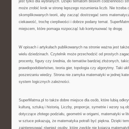
jest tylko dla wybranych. Dzięki tematom bliskim codzienności s
może zrobić krok w stronę lepszego rozumienia liczb. Nie trzeba 
skomplikowanych teorii, aby zacząć dostrzegać sens matematyc
ciekawość, trochę cierpliwości i dobrze podany temat. SuperMat
miejscem, które pomaga rozpocząć lub kontynuować tę drogę.
W opisach i artykułach publikowanych na stronie ważna jest tak
wielu dziedzinach. Czytelnik może przechodzić od prostych zagadn
procenty, figury czy średnia, do tematów bardziej złożonych, takic
prawdopodobieństwo, teoria gier, topologia czy algorytmy. Taki u
poszerzaniu wiedzy. Strona nie zamyka matematyki w jednej katego
system logicznych zależności.
SuperMatma.pl to także dobre miejsce dla osób, które lubią odkr
kulturą, sztuką i historią. Liczby, proporcje, symetrie i wzory są o
dotyczące złotego podziału, geometrii w origami, matematyki w lit
w sztuce pokazują, że matematyka potrafi być piękna. Dzięki te
zainteresować również osoby, które zwykle nie kojarzą matematyk