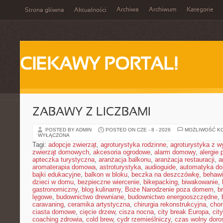
Archiwa
Archiwum
Kategorie
Strona główna
Aktualności
CIEKAWY PORTAL!
ZABAWY Z LICZBAMI
POSTED BY ADMIN
POSTED ON CZE - 8 - 2026
MOŻLIWOŚĆ K
WYŁĄCZONA
Tagi:
adopcje zwierząt
,
agroturystyka rodzinne
,
agroturystyka z 
zwierząt domowych
,
akcesoria ogrodowe
,
alarm domowy
,
alergie
apteczka turystyczna
,
aranżacja balkonu
,
aranżacja restauracji
,
a
aromaterapia domowa
,
astroturystyka
,
audioguide
,
automatyka d
bajki edukacyjne
,
balkon w bloku
,
beczka na deszczówkę
,
behawi
dzieci w domu
,
bezpieczne wiercenie
,
bikepacking
,
biwakowanie
,
gastronomiczny
,
blog kulinarny
,
Boże Narodzenie poza domem
,
b
lęgowe
,
budownictwo drewniane
,
budownictwo energooszczędne
,
caravaning
,
ceramika artystyczna
,
chirurgia rekonstrukcyjna
,
chor
ciasta domowe
,
cięcie drzew
,
cisza nocna
,
city break Europa
,
cit
coaching zdrowia
,
cold brew
,
cydr rzemieślniczy
,
czas wolny doro