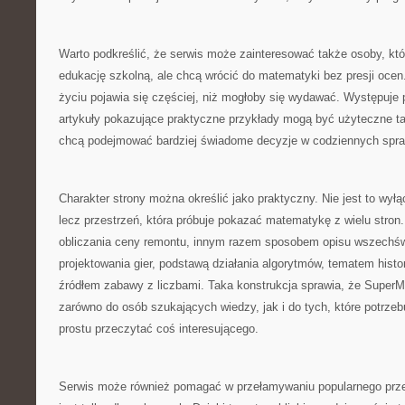
Warto podkreślić, że serwis może zainteresować także osoby, kt
edukację szkolną, ale chcą wrócić do matematyki bez presji oce
życiu pojawia się częściej, niż mogłoby się wydawać. Występuje pr
artykuły pokazujące praktyczne przykłady mogą być użyteczne tak
chcą podejmować bardziej świadome decyzje w codziennych spr
Charakter strony można określić jako praktyczny. Nie jest to wył
lecz przestrzeń, która próbuje pokazać matematykę z wielu stron
obliczania ceny remontu, innym razem sposobem opisu wszechś
projektowania gier, podstawą działania algorytmów, tematem histo
źródłem zabawy z liczbami. Taka konstrukcja sprawia, że SuperM
zarówno do osób szukających wiedzy, jak i do tych, które potrzebu
prostu przeczytać coś interesującego.
Serwis może również pomagać w przełamywaniu popularnego prz