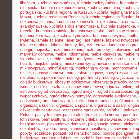
libańska
,
kuchnia marokańska
,
kuchnia meksykańska
,
kuchnia m
niemiecka
,
kuchnia niskobudżetowa
,
kuchnia orientalna
,
kuchnia 
portugalska
,
kuchnia regionalna Kaszub
,
kuchnia regionalna Małop
Mazur
,
kuchnia regionalna Podlasia
,
kuchnia regionalna Śląska
,
k
sezonowa jesienna
,
kuchnia sezonowa letnia
,
kuchnia sezonowa 
skandynawska
,
kuchnia śródziemnomorska
,
kuchnia studencka
,
turecka
,
kuchnia ukraińska
,
kuchnia węgierska
,
kuchnia wielkano
kuchnia zero waste
,
kuchnia żydowska
,
kuchnie na wymiar
,
kultu
kwietna
,
lamele ścienne
,
laser tag
,
last minute
,
łazienki nowocze
lokalne atrakcje
,
lokalne bazary
,
loty czarterowe
,
lunchbox do pra
energii
,
majówka
,
małe mieszkanie
,
małe remonty
,
malowanie meb
marynaty domowe
,
meble industrialne
,
meble klasyczne
,
meble m
skandynawskie
,
meble z palet
,
medycyna estetyczna zabiegi
,
me
health
,
miejskie rośliny
,
mieszkanie wynajmowane
,
mieszkanie z
mikrowyprawy
,
mindful eating
,
monitoring w domu
,
monitorowanie
dzieci
,
naprawy domowe
,
narciarstwo biegowe
,
nawyki żywieniow
nietolerancje pokarmowe
,
noclegi pet friendly
,
noclegi z jacuzzi
,
n
obiady budżetowe
,
obozy młodzieżowe
,
obserwacja ptaków
,
ochr
wodne
,
odbiór mieszkania
,
odnawianie drewna
,
odprawa online
,
od
seniorów
,
ogród deszczowy
,
ogród miejski
,
ogród na parapecie
,
og
wypoczynkowy
,
ogród zimowy pomysły
,
ogrzewanie ekologiczne
,
nad zwierzętami domowymi
,
opłaty administracyjne
,
opóźniony lot
organizacja kuchni
,
organizacja spiżarni
,
organizacja szafy
,
origa
oświetlenie nastrojowe
,
oszczędne ogrzewanie
,
paintball
,
pakowan
Polsce
,
palety kolorów
,
panele akustyczne
,
parki linowe
,
parki te
lotniskowe
,
permakultura
,
pieczenie chleba na zakwasie
,
pieczeni
bezglutenowe
,
piekarnictwo domowe
,
pielęgnacja bonsai
,
pielęgna
sukulentów
,
piwo kraftowe
,
planowanie posiłków
,
planowanie zaku
pobyty lecznicze
,
podatek od nieruchomości
,
podróż pociągiem
,
p
budżetowe
,
podróże edukacyjne
,
podróże kamperem
,
podróże kul