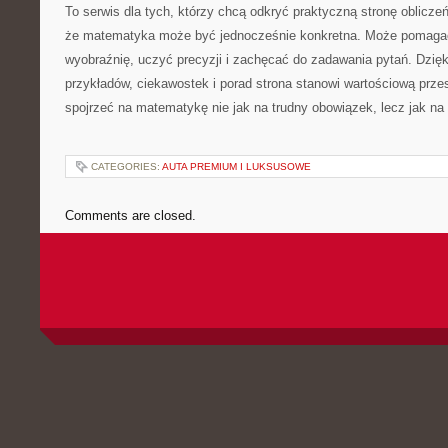
To serwis dla tych, którzy chcą odkryć praktyczną stronę oblicz
że matematyka może być jednocześnie konkretna. Może pomagać 
wyobraźnię, uczyć precyzji i zachęcać do zadawania pytań. Dzięk
przykładów, ciekawostek i porad strona stanowi wartościową prze
spojrzeć na matematykę nie jak na trudny obowiązek, lecz jak na 
CATEGORIES:
AUTA PREMIUM I LUKSUSOWE
Comments are closed.