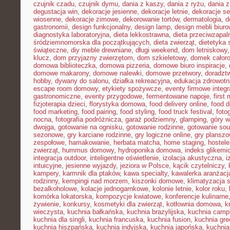
czujnik czadu
,
czujnik dymu
,
dania z kaszy
,
dania z ryżu
,
dania 
degustacja win
,
dekoracje jesienne
,
dekoracje letnie
,
dekoracje s
wiosenne
,
dekoracje zimowe
,
dekorowanie tortów
,
dermatologia
,
d
gastronomii
,
design funkcjonalny
,
design lamp
,
design mebli biur
diagnostyka laboratoryjna
,
dieta lekkostrawna
,
dieta przeciwzapal
śródziemnomorska dla początkujących
,
dieta zwierząt
,
dietetyka 
świąteczne
,
diy meble drewniane
,
długi weekend
,
dom letniskowy
klucz
,
dom przyjazny zwierzętom
,
dom szkieletowy
,
domek całor
domowa biblioteczka
,
domowa pizzeria
,
domowe biuro inspiracje
,
domowe makarony
,
domowe nalewki
,
domowe przetwory
,
doradzt
hobby
,
dywany do salonu
,
działka rekreacyjna
,
edukacja zdrowotn
escape room domowy
,
etykiety spożywcze
,
eventy firmowe integr
gastronomiczne
,
eventy przygodowe
,
fermentowane napoje
,
first
fizjoterapia dzieci
,
florystyka domowa
,
food delivery online
,
food d
food marketing
,
food pairing
,
food styling
,
food truck festival
,
foto
nocna
,
fotografia podróżnicza
,
garaż podziemny
,
glamping
,
góry w
dwojga
,
gotowanie na ognisku
,
gotowanie rodzinne
,
gotowanie sou
sezonowe
,
gry karciane rodzinne
,
gry logiczne online
,
gry planszo
zespołowe
,
hamakowanie
,
herbata matcha
,
home staging
,
hostele
zwierząt
,
hummus domowy
,
hydroponika domowa
,
indeks glikemi
integracja outdoor
,
inteligentne oświetlenie
,
izolacja akustyczna
,
i
intuicyjne
,
jesienne wyjazdy
,
jeziora w Polsce
,
kącik czytelniczy
,
kampery
,
karmnik dla ptaków
,
kawa specialty
,
kawalerka aranżacj
rodzinny
,
kempingi nad morzem
,
kiszonki domowe
,
klimatyzacja 
bezalkoholowe
,
kolacje jednogarnkowe
,
kolonie letnie
,
kolor roku
,
komórka lokatorska
,
kompozycje kwiatowe
,
konferencje kulinarne
żywienie
,
konkursy
,
kosmetyki dla zwierząt
,
kotłownia domowa
,
k
wieczysta
,
kuchnia bałkańska
,
kuchnia brazylijska
,
kuchnia camp
kuchnia dla singli
,
kuchnia francuska
,
kuchnia fusion
,
kuchnia gr
kuchnia hiszpańska
,
kuchnia indyjska
,
kuchnia japońska
,
kuchnia