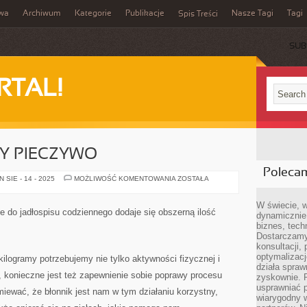
iwa
Archiwum
Kategorie
Publikacje
Nasze Tagi
Tagi
Spis Treści
SUB
RTAL!
Y PIECZYWO
Poleca
WSZYSCY
SIE - 14 - 2025
MOŻLIWOŚĆ KOMENTOWANIA
ZOSTAŁA
JADAMY
PIECZYWO
W świecie, 
e do jadłospisu codziennego dodaje się obszerną ilość
dynamicznie,
biznes, tech
Dostarczamy
konsultacji,
optymalizację
ilogramy potrzebujemy nie tylko aktywności fizycznej i
działa spraw
 konieczne jest też zapewnienie sobie poprawy procesu
zyskownie. 
usprawniać p
miewać, że błonnik jest nam w tym działaniu korzystny,
wiarygodny w