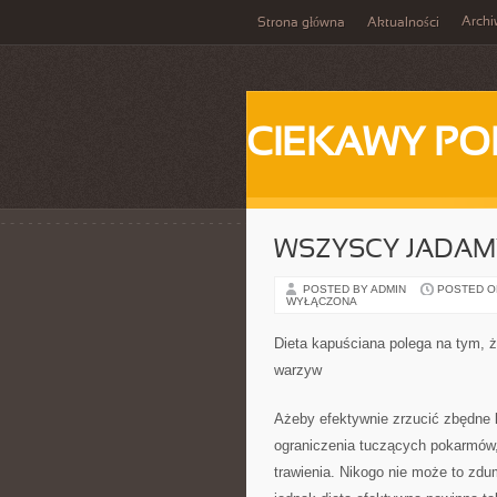
Arch
Strona główna
Aktualności
CIEKAWY PO
WSZYSCY JADAM
POSTED BY ADMIN
POSTED ON 
WYŁĄCZONA
Dieta kapuściana polega na tym, ż
warzyw
Ażeby efektywnie zrzucić zbędne k
ograniczenia tuczących pokarmów,
trawienia. Nikogo nie może to zdu