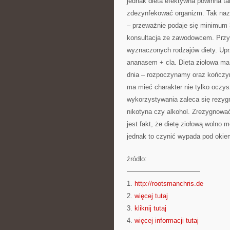
jednak dieta efektywna powinna ta
zdezynfekować organizm. Tak nazy
– przeważnie podaje się minimum 
konsultacja ze zawodowcem. Przy
wyznaczonych rodzajów diety. Upr
ananasem + cla. Dieta ziołowa ma
dnia – rozpoczynamy oraz kończym
ma mieć charakter nie tylko oczys
wykorzystywania zaleca się rezyg
nikotyna czy alkohol. Zrezygnować
jest fakt, że dietę ziołową wolno 
jednak to czynić wypada pod okiem
źródło:
———————————
1.
http://rootsmanchris.de
2.
więcej tutaj
3.
kliknij tutaj
4.
więcej informacji tutaj