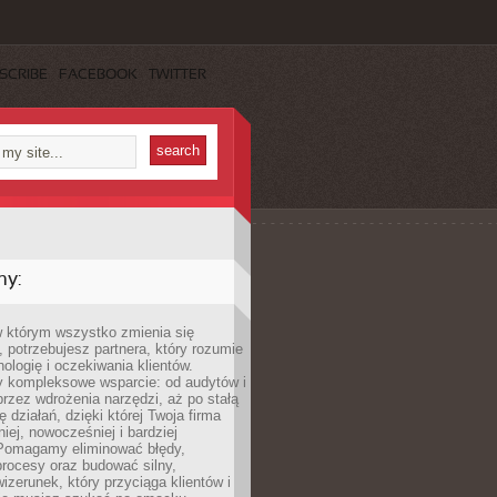
SCRIBE
FACEBOOK
TWITTER
my:
w którym wszystko zmienia się
 potrzebujesz partnera, który rozumie
nologię i oczekiwania klientów.
 kompleksowe wsparcie: od audytów i
 przez wdrożenia narzędzi, aż po stałą
 działań, dzięki której Twoja firma
niej, nowocześniej i bardziej
Pomagamy eliminować błędy,
rocesy oraz budować silny,
izerunek, który przyciąga klientów i