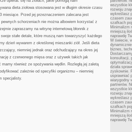
kże opierać się na ziołach, jakie pomogą nam
partnerów. 
wszystkie kl
wana dieta ziołowa stosowana jest w długim okresie czasu
rozwoju zna
wykreślasz p
3 miesiące. Przed jej przeznaczeniem zalecana jest
czasem zauw
 pewnych schorzeniach nie można albowiem korzystać z
szafkach poj
Minimalizm n
zejmie zapraszamy na witrynę internetową błonnik z
mniejszą ilo
 swoje stałe detale, które muszą nam towarzyszyć każdego
naprawdę Tw
W świecie, 
y dzień wywarem z określonej mieszanki ziół. Jeśli dieta
dynamicznie,
biznes, tech
zczający, niemniej jednak oraz odchudzający na okres jej
Dostarczamy
nację z czerwonego mięsa oraz z używek takich jak
konsultacji,
optymalizację
 mamy również ze spożywania wędlin. Rozległą jej zaletą
działa spraw
modyfikować zależnie od specyfiki organizmu – niemniej
zyskownie. 
usprawniać p
 specjalisty.
wiarygodny w
partnerów. 
wszystkie kl
rozwoju zna
wykreślasz p
czasem zauw
szafkach poj
Minimalizm n
mniejszą ilo
naprawdę Tw