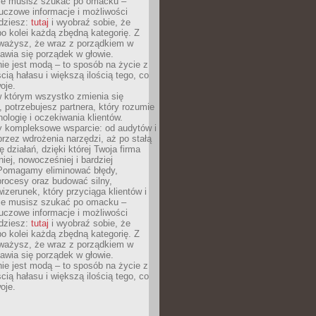
Nie musisz szukać po omacku –
uczowe informacje i możliwości
jdziesz:
tutaj
i wyobraź sobie, że
o kolei każdą zbędną kategorię. Z
ażysz, że wraz z porządkiem w
awia się porządek w głowie.
ie jest modą – to sposób na życie z
ścią hałasu i większą ilością tego, co
oje.
w którym wszystko zmienia się
 potrzebujesz partnera, który rozumie
nologię i oczekiwania klientów.
 kompleksowe wsparcie: od audytów i
 przez wdrożenia narzędzi, aż po stałą
 działań, dzięki której Twoja firma
niej, nowocześniej i bardziej
Pomagamy eliminować błędy,
rocesy oraz budować silny,
izerunek, który przyciąga klientów i
Nie musisz szukać po omacku –
uczowe informacje i możliwości
jdziesz:
tutaj
i wyobraź sobie, że
o kolei każdą zbędną kategorię. Z
ażysz, że wraz z porządkiem w
awia się porządek w głowie.
ie jest modą – to sposób na życie z
ścią hałasu i większą ilością tego, co
oje.