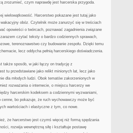
hcą zrozumieć, czym naprawdę jest harcerska przygoda.
jej wielowątkowość. Harcerstwo pokazane jest tutaj jako
ko wakacyjny obóz. Czytelnik może zanurzyć się w treściach
wać opowieści o twórcach, poznawać zagadnienia związane
 zarazem czytać teksty o bardzo codziennych sprawach,
obozowe, terenoznawstwo czy budowanie zespołu. Dzięki temu
chemacie, lecz oddycha pełnią harcerskiego doświadczenia.
 także sposób, w jaki łączy on tradycję z
st tu przedstawiane jako relikt minionych lat, lecz jako
nie dla młodych ludzi. Obok tematów zakorzenionych w
nież rozważania o internecie, o miejscu harcerzy we
 między harcerskim kodeksem a codziennymi wyzwaniami,
zo cenne, bo pokazuje, że ruch wychowawczy może być
ych wartościach i elastyczne z tym, co nowe.
nież, że harcerstwo jest czymś więcej niż formą spędzania
ości, rozwija wewnętrzną siłę i kształtuje postawę