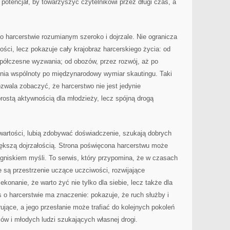
potencjał, by towarzyszyć czytelnikowi przez długi czas, a
 o harcerstwie rozumianym szeroko i dojrzale. Nie ogranicza
ości, lecz pokazuje cały krajobraz harcerskiego życia: od
spółczesne wyzwania; od obozów, przez rozwój, aż po
enia wspólnoty po międzynarodowy wymiar skautingu. Taki
wala zobaczyć, że harcerstwo nie jest jedynie
rostą aktywnością dla młodzieży, lecz spójną drogą
ą wartości, lubią zdobywać doświadczenie, szukają dobrych
 większą dojrzałością. Strona poświęcona harcerstwu może
ogniskiem myśli. To serwis, który przypomina, że w czasach
 są przestrzenie uczące uczciwości, rozwijające
onanie, że warto żyć nie tylko dla siebie, lecz także dla
s o harcerstwie ma znaczenie: pokazuje, że ruch służby i
ujące, a jego przesłanie może trafiać do kolejnych pokoleń
w i młodych ludzi szukających własnej drogi.