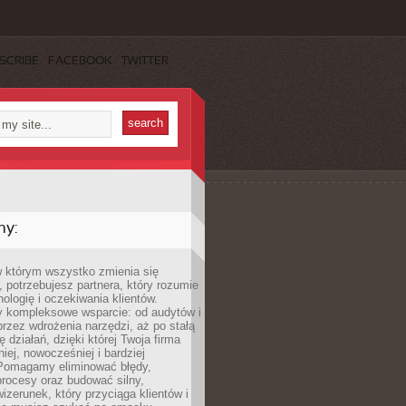
SCRIBE
FACEBOOK
TWITTER
my:
w którym wszystko zmienia się
 potrzebujesz partnera, który rozumie
nologię i oczekiwania klientów.
 kompleksowe wsparcie: od audytów i
 przez wdrożenia narzędzi, aż po stałą
 działań, dzięki której Twoja firma
niej, nowocześniej i bardziej
Pomagamy eliminować błędy,
rocesy oraz budować silny,
izerunek, który przyciąga klientów i