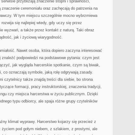
 serwisie przybliżają znaczenie stopni i sprawności,
ą znaczenie ceremoniału oraz zachęcają do patrzenia na
wawczy. W tym miejscu szczególnie mocno wybrzmiewa
rozwija się najlepiej wtedy, gdy uczy się przez
e wyzwań, a także przez kontakt z naturą. Taki obraz
drość, jak i życiową wiarygodność.
umiałość. Nawet osoba, która dopiero zaczyna interesować
j znaleźć podpowiedzi na podstawowe pytania: czym jest
ączyć, jak wygląda harcerskie spotkanie, czym są biwak,
ki, co oznaczają symbole, jaką rolę odgrywają zasady.
 czytelnicy także znajdą treści dla siebie, bo strona
yczące formacji, pracy instruktorskiej, znaczenia tradycji,
gu czy miejsca harcerstwa w życiu publicznym. Dzięki
ednego typu odbiorcy, ale spaja różne grupy czytelników
źny klimat wyprawy. Harcerstwo kojarzy się przecież z
z życiem pod gołym niebem, z szlakiem, z prostymi, ale