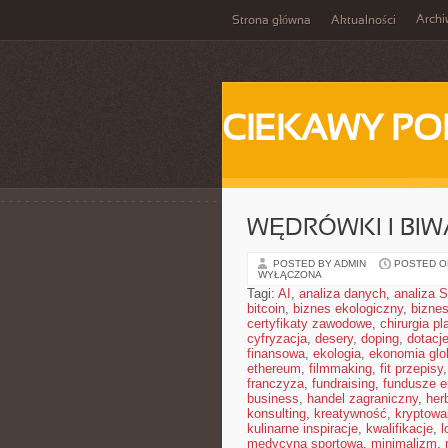
Arch
Strona główna
Aktualności
CIEKAWY PO
WĘDRÓWKI I BIW
POSTED BY ADMIN
POSTED ON
WYŁĄCZONA
Tagi:
AI
,
analiza danych
,
analiza
bitcoin
,
biznes ekologiczny
,
bizne
certyfikaty zawodowe
,
chirurgia p
cyfryzacja
,
desery
,
doping
,
dotacj
finansowa
,
ekologia
,
ekonomia glo
ethereum
,
filmmaking
,
fit przepisy
franczyza
,
fundraising
,
fundusze e
business
,
handel zagraniczny
,
her
konsulting
,
kreatywność
,
kryptowa
kulinarne inspiracje
,
kwalifikacje
,
l
medycyna sportowa
,
minimalizm
,