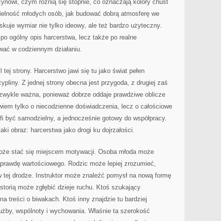
żynowi, czym różnią się stopnie, co oznaczają kolory chust
ielność młodych osób, jak budować dobrą atmosferę we
skuje wymiar nie tylko ideowy, ale też bardzo użyteczny.
e po ogólny opis harcerstwa, lecz także po realne
wać w codziennym działaniu.
 tej strony. Harcerstwo jawi się tu jako świat pełen
ypliny. Z jednej strony obecna jest przygoda, z drugiej zaś
ezwykle ważna, ponieważ dobrze oddaje prawdziwe oblicze
wiem tylko o niecodzienne doświadczenia, lecz o całościowe
fi być samodzielny, a jednocześnie gotowy do współpracy.
aki obraz: harcerstwa jako drogi ku dojrzałości.
 może stać się miejscem motywacji. Osoba młoda może
aprawdę wartościowego. Rodzic może lepiej zrozumieć,
 tej drodze. Instruktor może znaleźć pomysł na nową formę
istorią może zgłębić dzieje ruchu. Ktoś szukający
a treści o biwakach. Ktoś inny znajdzie tu bardziej
użby, wspólnoty i wychowania. Właśnie ta szerokość