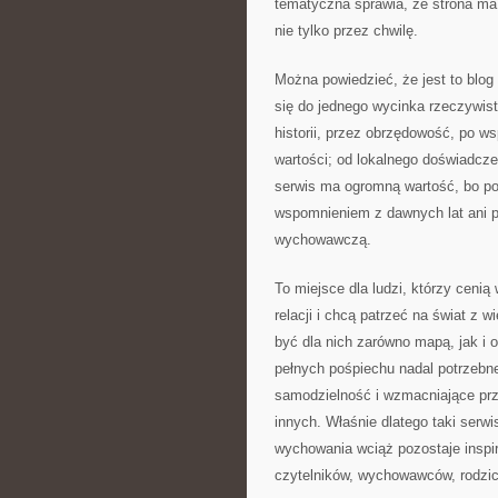
tematyczna sprawia, że strona ma 
nie tylko przez chwilę.
Można powiedzieć, że jest to blog
się do jednego wycinka rzeczywist
historii, przez obrzędowość, po w
wartości; od lokalnego doświadcz
serwis ma ogromną wartość, bo poz
wspomnieniem z dawnych lat ani p
wychowawczą.
To miejsce dla ludzi, którzy ceni
relacji i chcą patrzeć na świat z
być dla nich zarówno mapą, jak i 
pełnych pośpiechu nadal potrzebne
samodzielność i wzmacniające przek
innych. Właśnie dlatego taki serwi
wychowania wciąż pozostaje inspir
czytelników, wychowawców, rodzicó