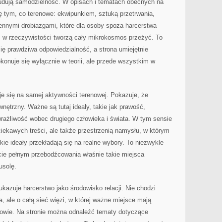
udują samodzielność. W opisach i tematach obecnych na
ę tym, co terenowe: ekwipunkiem, sztuką przetrwania,
ennymi drobiazgami, które dla osoby spoza harcerstwa
z w rzeczywistości tworzą cały mikrokosmos przeżyć. To
się prawdziwa odpowiedzialność, a strona umiejętnie
onuje się wyłącznie w teorii, ale przede wszystkim w
je się na samej aktywności terenowej. Pokazuje, że
ętrzny. Ważne są tutaj ideały, takie jak prawość,
wrażliwość wobec drugiego człowieka i świata. W tym sensie
 ciekawych treści, ale także przestrzenią namysłu, w którym
ie ideały przekładają się na realne wybory. To niezwykle
ie pełnym przebodźcowania właśnie takie miejsca
usolę.
ukazuje harcerstwo jako środowisko relacji. Nie chodzi
, ale o całą sieć więzi, w której ważne miejsce mają
nowie. Na stronie można odnaleźć tematy dotyczące