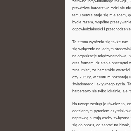
zarówno indywidualnego rozwoju, j
prawdziwe harcerstwo rodzi się nie
temu serwis staje się miejscem, 
bycie razem, wspólne przeżywanie
odpowiedzialności i przechodzenie
Ta strona wyróżnia się także tym
się wyłącznie na jednym środowis
na organizacje międzynarodowe, n
oraz formami działania obecnymi w
zrozumieć, że harcerskie wartości
czy kultury, w centrum pozostają 
świadomego i aktywnego życia. Ta
harcerstwo nie tylko lokalnie, ale 
Na uwagę zasługuje również to, że
codziennym pytaniom czytelników.
naprawdę nurtują osoby związane 
się do obozu, co zabrać na biwak, 