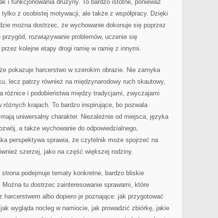
ak i funkcjonowania drużyny. To bardzo istotne, ponieważ
 tylko z osobistej motywacji, ale także z współpracy. Dzięki
gdzie można dostrzec, że wychowanie dokonuje się poprzez
 przygód, rozwiązywanie problemów, uczenie się
 przez kolejne etapy drogi ramię w ramię z innymi.
, że pokazuje harcerstwo w szerokim obrazie. Nie zamyka
ku, lecz patrzy również na międzynarodowy ruch skautowy,
a różnice i podobieństwa między tradycjami, zwyczajami
 różnych krajach. To bardzo inspirujące, bo pozwala
 mają uniwersalny charakter. Niezależnie od miejsca, języka
rozwój, a także wychowanie do odpowiedzialnego,
ka perspektywa sprawia, że czytelnik może spojrzeć na
również szerzej, jako na część większej rodziny.
 strona podejmuje tematy konkretne, bardzo bliskie
 Można tu dostrzec zainteresowanie sprawami, które
z harcerstwem albo dopiero je poznające: jak przygotować
jak wygląda nocleg w namiocie, jak prowadzić zbiórkę, jakie