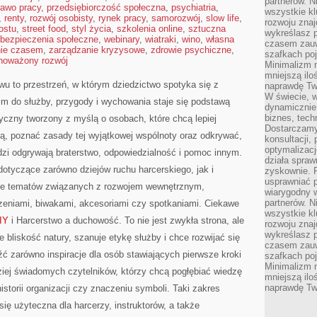
partnerów. 
rawo pracy
,
przedsiębiorczość społeczna
,
psychiatria
,
wszystkie kl
,
renty
,
rozwój osobisty
,
rynek pracy
,
samorozwój
,
slow life
,
rozwoju zna
ostu
,
street food
,
styl życia
,
szkolenia online
,
sztuczna
wykreślasz p
bezpieczenia społeczne
,
webinary
,
wiatraki
,
wino
,
własna
czasem zauw
nie czasem
,
zarządzanie kryzysowe
,
zdrowie psychiczne
,
szafkach poj
noważony rozwój
Minimalizm n
mniejszą ilo
wu to przestrzeń, w którym dziedzictwo spotyka się z
naprawdę Tw
W świecie, 
zm do służby, przygody i wychowania staje się podstawą
dynamicznie,
biznes, tech
yczny tworzony z myślą o osobach, które chcą lepiej
Dostarczamy
ą, poznać zasady tej wyjątkowej wspólnoty oraz odkrywać,
konsultacji,
optymalizację
udzi odgrywają braterstwo, odpowiedzialność i pomoc innym.
działa spraw
dotyczące zarówno dziejów ruchu harcerskiego, jak i
zyskownie. 
usprawniać p
kże tematów związanych z rozwojem wewnętrznym,
wiarygodny w
partnerów. 
zeniami, biwakami, akcesoriami czy spotkaniami. Ciekawe
wszystkie kl
IY
i Harcerstwo a duchowość. To nie jest zwykła strona, ale
rozwoju zna
wykreślasz p
 bliskość natury, szanuje etykę służby i chce rozwijać się
czasem zauw
źć zarówno inspiracje dla osób stawiających pierwsze kroki
szafkach poj
Minimalizm n
rdziej świadomych czytelników, którzy chcą pogłębiać wiedzę
mniejszą ilo
naprawdę Tw
istorii organizacji czy znaczeniu symboli. Taki zakres
 się użyteczna dla harcerzy, instruktorów, a także