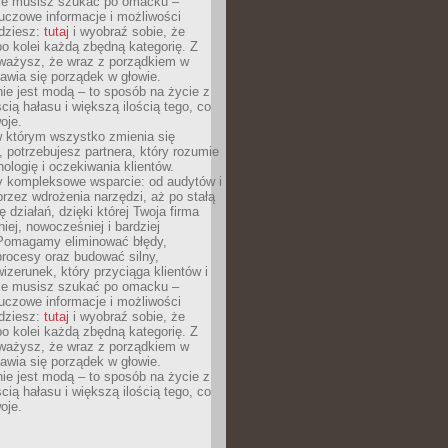
Nie musisz szukać po omacku –
uczowe informacje i możliwości
jdziesz:
tutaj
i wyobraź sobie, że
o kolei każdą zbędną kategorię. Z
ażysz, że wraz z porządkiem w
awia się porządek w głowie.
ie jest modą – to sposób na życie z
ścią hałasu i większą ilością tego, co
oje.
w którym wszystko zmienia się
 potrzebujesz partnera, który rozumie
nologię i oczekiwania klientów.
 kompleksowe wsparcie: od audytów i
 przez wdrożenia narzędzi, aż po stałą
 działań, dzięki której Twoja firma
niej, nowocześniej i bardziej
Pomagamy eliminować błędy,
rocesy oraz budować silny,
izerunek, który przyciąga klientów i
Nie musisz szukać po omacku –
uczowe informacje i możliwości
jdziesz:
tutaj
i wyobraź sobie, że
o kolei każdą zbędną kategorię. Z
ażysz, że wraz z porządkiem w
awia się porządek w głowie.
ie jest modą – to sposób na życie z
ścią hałasu i większą ilością tego, co
oje.