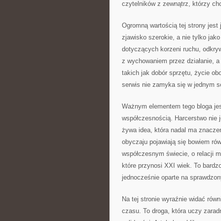
czytelników z zewnątrz, którzy c
Ogromną wartością tej strony jest 
zjawisko szerokie, a nie tylko ja
dotyczących korzeni ruchu, odkry
z wychowaniem przez działanie, a
takich jak dobór sprzętu, życie 
serwis nie zamyka się w jednym s
Ważnym elementem tego bloga jest
współczesnością. Harcerstwo nie je
żywa idea, która nadal ma znacze
obyczaju pojawiają się bowiem rów
współczesnym świecie, o relacji
które przynosi XXI wiek. To bard
jednocześnie oparte na sprawdzon
Na tej stronie wyraźnie widać rów
czasu. To droga, która uczy zaradn