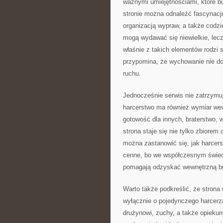
ważnymi umiejętnościami, które b
stronie można odnaleźć fascynacj
organizacją wypraw, a także codzi
mogą wydawać się niewielkie, lec
właśnie z takich elementów rodzi 
przypomina, że wychowanie nie dok
ruchu.
Jednocześnie serwis nie zatrzymu
harcerstwo ma również wymiar wewn
gotowość dla innych, braterstwo, 
strona staje się nie tylko zbiorem
można zastanowić się, jak harcersk
cenne, bo we współczesnym świec
pomagają odzyskać wewnętrzną b
Warto także podkreślić, że strona 
wyłącznie o pojedynczego harcerza
drużynowi, zuchy, a także opieku