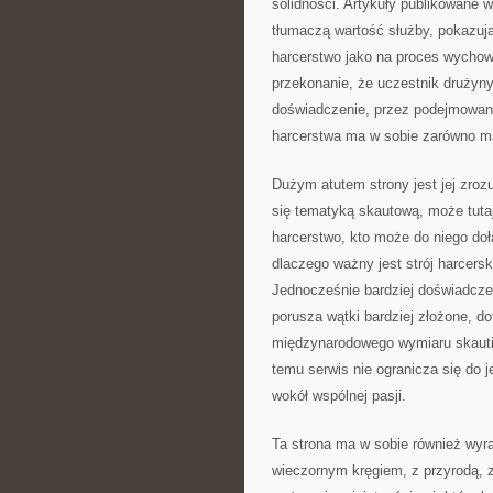
solidności. Artykuły publikowane w
tłumaczą wartość służby, pokazuj
harcerstwo jako na proces wycho
przekonanie, że uczestnik drużyny 
doświadczenie, przez podejmowani
harcerstwa ma w sobie zarówno mą
Dużym atutem strony jest jej zroz
się tematyką skautową, może tuta
harcerstwo, kto może do niego doł
dlaczego ważny jest strój harcers
Jednocześnie bardziej doświadczeni
porusza wątki bardziej złożone, dot
międzynarodowego wymiaru skautin
temu serwis nie ogranicza się do j
wokół wspólnej pasji.
Ta strona ma w sobie również wyra
wieczornym kręgiem, z przyrodą, 