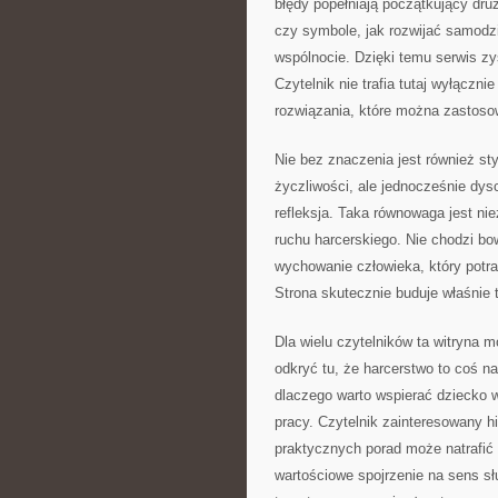
błędy popełniają początkujący dru
czy symbole, jak rozwijać samodz
wspólnocie. Dzięki temu serwis zy
Czytelnik nie trafia tutaj wyłączni
rozwiązania, które można zastoso
Nie bez znaczenia jest również styl
życzliwości, ale jednocześnie dysc
refleksja. Taka równowaga jest ni
ruchu harcerskiego. Nie chodzi bo
wychowanie człowieka, który potra
Strona skutecznie buduje właśnie t
Dla wielu czytelników ta witryna
odkryć tu, że harcerstwo to coś n
dlaczego warto wspierać dziecko w
pracy. Czytelnik zainteresowany h
praktycznych porad może natrafić n
wartościowe spojrzenie na sens sł