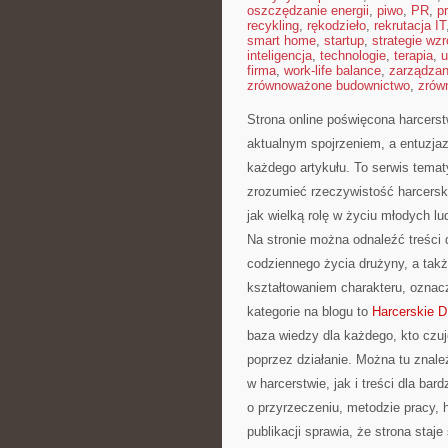
oszczędzanie energii
,
piwo
,
PR
,
p
recykling
,
rękodzieło
,
rekrutacja IT
smart home
,
startup
,
strategie wzr
inteligencja
,
technologie
,
terapia
,
u
firma
,
work-life balance
,
zarządza
zrównoważone budownictwo
,
zrów
Strona online poświęcona harcerst
aktualnym spojrzeniem, a entuzja
każdego artykułu. To serwis temat
zrozumieć rzeczywistość harcersk
jak wielką rolę w życiu młodych l
Na stronie można odnaleźć treści 
codziennego życia drużyny, a ta
kształtowaniem charakteru, oznac
kategorie na blogu to
Harcerskie D
baza wiedzy dla każdego, kto czuje
poprzez działanie. Można tu znale
w harcerstwie, jak i treści dla ba
o przyrzeczeniu, metodzie pracy, h
publikacji sprawia, że strona staje