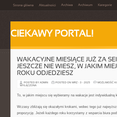
Archiwa
Archiwum
Kategorie
Strona główna
Aktualności
CIEKAWY PORTAL!
WAKACYJNE MIESIĄCE JUŻ ZA SE
JESZCZE NIE WIESZ, W JAKIM MI
ROKU ODJEDZIESZ
POSTED BY ADMIN
POSTED ON WRZ - 3 - 2025
MOŻLIWOŚĆ 
WYŁĄCZONA
To, w jakim miejscu się wybieramy na wakacje jest indywidualną 
Wczasy zbliżają się okazałymi krokami, wobec tego już najwyższa
propozycję. Jeżeli każdego roku korzystamy z wsparcia biura pod