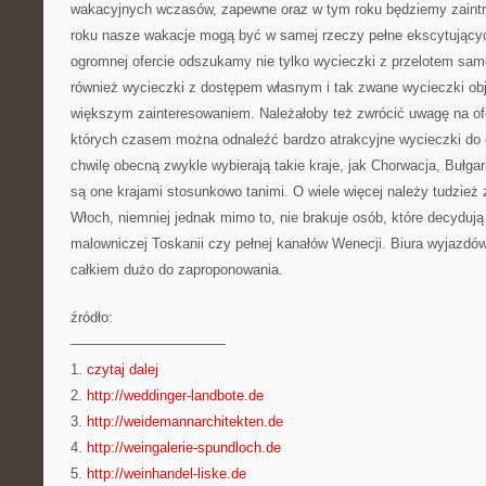
wakacyjnych wczasów, zapewne oraz w tym roku będziemy zaintr
roku nasze wakacje mogą być w samej rzeczy pełne ekscytujący
ogromnej ofercie odszukamy nie tylko wycieczki z przelotem sam
również wycieczki z dostępem własnym i tak zwane wycieczki ob
większym zainteresowaniem. Należałoby też zwrócić uwagę na of
których czasem można odnaleźć bardzo atrakcyjne wycieczki do c
chwilę obecną zwykle wybierają takie kraje, jak Chorwacja, Bułga
są one krajami stosunkowo tanimi. O wiele więcej należy tudzież
Włoch, niemniej jednak mimo to, nie brakuje osób, które decydują
malowniczej Toskanii czy pełnej kanałów Wenecji. Biura wyjazd
całkiem dużo do zaproponowania.
źródło:
———————————
1.
czytaj dalej
2.
http://weddinger-landbote.de
3.
http://weidemannarchitekten.de
4.
http://weingalerie-spundloch.de
5.
http://weinhandel-liske.de