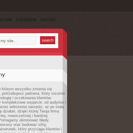
SCRIBE
FACEBOOK
TWITTER
my:
w którym wszystko zmienia się
 potrzebujesz partnera, który rozumie
nologię i oczekiwania klientów.
 kompleksowe wsparcie: od audytów i
 przez wdrożenia narzędzi, aż po stałą
 działań, dzięki której Twoja firma
niej, nowocześniej i bardziej
Pomagamy eliminować błędy,
rocesy oraz budować silny,
izerunek, który przyciąga klientów i