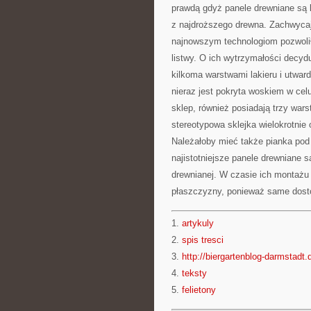
prawdą gdyż panele drewniane są 
z najdroższego drewna. Zachwycają
najnowszym technologiom pozwolił
listwy. O ich wytrzymałości decyd
kilkoma warstwami lakieru i utwa
nieraz jest pokryta woskiem w ce
sklep, również posiadają trzy wars
stereotypowa sklejka wielokrotnie 
Należałoby mieć także pianka pod
najistotniejsze panele drewniane 
drewnianej. W czasie ich montaż
płaszczyzny, ponieważ same dosto
1.
artykuly
2.
spis tresci
3.
http://biergartenblog-darmstadt.d
4.
teksty
5.
felietony