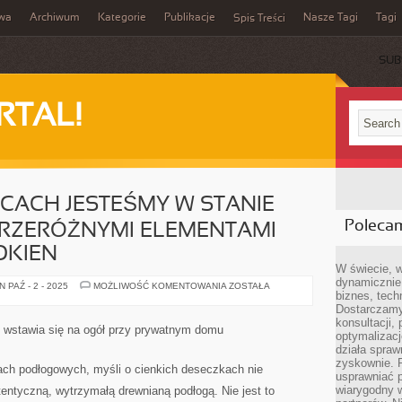
iwa
Archiwum
Kategorie
Publikacje
Nasze Tagi
Tagi
Spis Treści
SUB
RTAL!
CACH JESTEŚMY W STANIE
Poleca
PRZERÓŻNYMI ELEMENTAMI
OKIEN
W świecie, 
dynamicznie,
W
 PAŹ - 2 - 2025
MOŻLIWOŚĆ KOMENTOWANIA
ZOSTAŁA
biznes, tech
WIELU
BIUROWCACH
Dostarczamy
JESTEŚMY
konsultacji,
W
 wstawia się na ogół przy prywatnym domu
STANIE
optymalizację
SPOTKAĆ
działa spraw
SIĘ
zyskownie. 
Z
ch podłogowych, myśli o cienkich deseczkach nie
PRZERÓŻNYMI
usprawniać p
ELEMENTAMI
wiarygodny w
entyczną, wytrzymałą drewnianą podłogą. Nie jest to
STROJNYMI