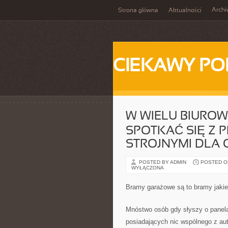
Arch
Strona główna
Aktualności
CIEKAWY PO
W WIELU BIUROW
SPOTKAĆ SIĘ Z 
STROJNYMI DLA 
POSTED BY ADMIN
POSTED ON
WYŁĄCZONA
Bramy garażowe są to bramy jakie
Mnóstwo osób gdy słyszy o panela
posiadających nic wspólnego z aut