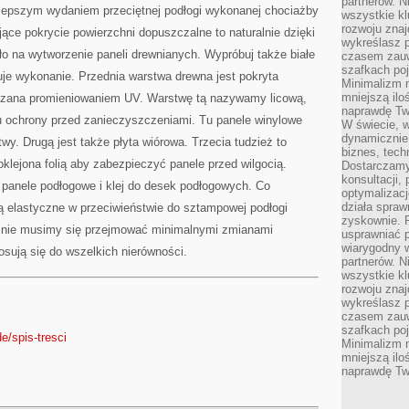
partnerów. 
DLA
lepszym wydaniem przeciętnej podłogi wykonanej chociażby
OKIEN
wszystkie kl
rozwoju zna
ce pokrycie powierzchni dopuszczalne to naturalnie dzięki
wykreślasz p
o na wytworzenie paneli drewnianych. Wypróbuj także białe
czasem zauw
szafkach poj
uje wykonanie. Przednia warstwa drewna jest pokryta
Minimalizm n
mniejszą ilo
rdzana promieniowaniem UV. Warstwę tą nazywamy licową,
naprawdę Tw
lu ochrony przed zanieczyszczeniami. Tu panele winylowe
W świecie, 
dynamicznie,
twy. Drugą jest także płyta wiórowa. Trzecia tudzież to
biznes, tech
oklejona folią aby zabezpieczyć panele przed wilgocią.
Dostarczamy
konsultacji,
 panele podłogowe i klej do desek podłogowych. Co
optymalizację
działa spraw
są elastyczne w przeciwieństwie do sztampowej podłogi
zyskownie. 
u nie musimy się przejmować minimalnymi zmianami
usprawniać p
wiarygodny w
sują się do wszelkich nierówności.
partnerów. 
wszystkie kl
rozwoju zna
wykreślasz p
czasem zauw
szafkach poj
e/spis-tresci
Minimalizm n
mniejszą ilo
naprawdę Tw