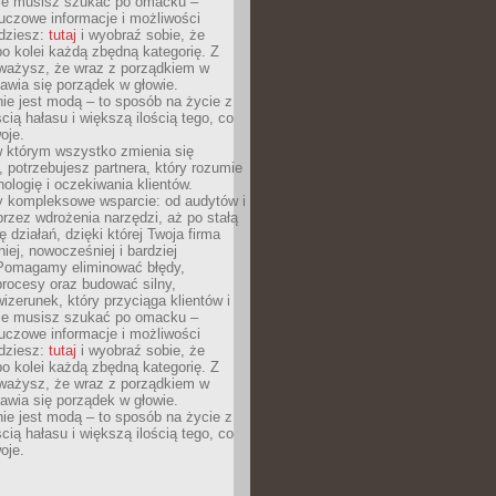
Nie musisz szukać po omacku –
uczowe informacje i możliwości
jdziesz:
tutaj
i wyobraź sobie, że
o kolei każdą zbędną kategorię. Z
ażysz, że wraz z porządkiem w
awia się porządek w głowie.
ie jest modą – to sposób na życie z
ścią hałasu i większą ilością tego, co
oje.
w którym wszystko zmienia się
 potrzebujesz partnera, który rozumie
nologię i oczekiwania klientów.
 kompleksowe wsparcie: od audytów i
 przez wdrożenia narzędzi, aż po stałą
 działań, dzięki której Twoja firma
niej, nowocześniej i bardziej
Pomagamy eliminować błędy,
rocesy oraz budować silny,
izerunek, który przyciąga klientów i
Nie musisz szukać po omacku –
uczowe informacje i możliwości
jdziesz:
tutaj
i wyobraź sobie, że
o kolei każdą zbędną kategorię. Z
ażysz, że wraz z porządkiem w
awia się porządek w głowie.
ie jest modą – to sposób na życie z
ścią hałasu i większą ilością tego, co
oje.