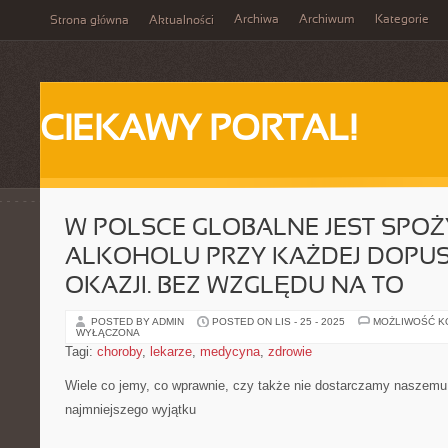
Archiwa
Archiwum
Kategorie
Strona główna
Aktualności
CIEKAWY PORTAL!
W POLSCE GLOBALNE JEST SPO
ALKOHOLU PRZY KAŻDEJ DOPU
OKAZJI. BEZ WZGLĘDU NA TO
POSTED BY ADMIN
POSTED ON LIS - 25 - 2025
MOŻLIWOŚĆ 
WYŁĄCZONA
Tagi:
choroby
,
lekarze
,
medycyna
,
zdrowie
Wiele co jemy, co wprawnie, czy także nie dostarczamy naszemu
najmniejszego wyjątku