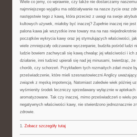
Wiele co jemy, co wprawnie, czy także nie dostarczamy naszemu
najmniejszego wyjątku ma oddziaływanie na nasze życie oraz zdr
następstwie tego z kawą, która przecież z uwagi na swoje atrybutó
kultowych używek, miałoby być inaczej? Zupełnie inaczej nie jes
palona kawa jak wszystkie inne towary ma na nas niejednokrotn
początków wykrycia kawy oraz jej stymulujących właściwości, jak
wiele zmniejszały odczuwane wyczerpanie, budziła pośród ludzi n
ludzie bowiem zachwycali się kawą chwaląc jej właściwości i ic
działanie, inni tudzież upierali się nad jej minusami, twierdząc,
chorób, czy schorzeń. Przykładem tych rozmaitych zdań może być
przeświadczenie, które mieli szesnastowieczni Anglicy uważający
związek z męską impotencją. Natomiast zaledwie wiek później u
wyśmienity środek leczniczy sprzedawany wyłącznie w aptekach 
aromatyzowane. Tak czy inaczej, mimo przeświadczeń o wielu po
negatywnych właściwości kawy, nie stwierdzono jednoznacznie z
zdrowie.
1.
Zobacz szczegóły tutaj