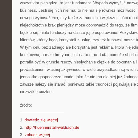
wszystkim pieniądze, to jest fundament. Wypada wymyślić nazw
business. Jeśli się nich nie ma, to nie ma się również możliwości
nowego wyposażenia, czy także zatrudnieniu większej ilości robo
niejednokrotnie brak pieniędzy może doprowadzić do tego, że fir
będzie się miało funduszy na dalsze jej prosperowanie. Pozyski
klientów, którzy będą korzystali z usług, czy też kupowali nasze t
W tym celu bez żadnego ale korzystna jest reklama, która niejedn
kosztowna, a małe firmy nie jest na to stać. Tutaj pomoże short d
potrafią być w gruncie rzeczy niesłychanie ciężkie do pokonania i
prowadzeniem własnej aktywności w wielu przypadkach są w ich ob
jednostka gospodarcza upada, jako że nie ma dla niej już żadneg
zawsze należy się starać, ponieważ takie trudności pojawiają się
niezwykle ciężkie.
źródło:
———————————
1.
dowiedz się więcej
2.
http://huehnerstall-waldrach.de
3.
zobacz więcej