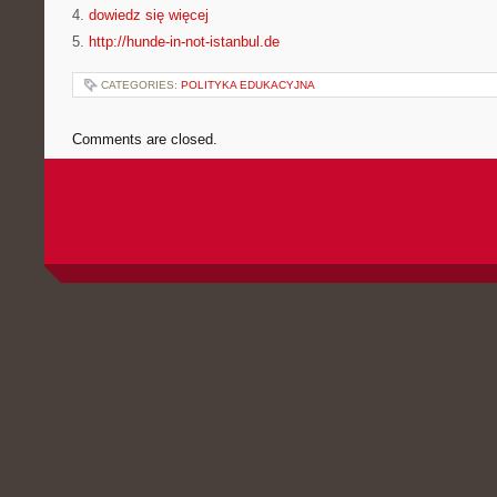
4.
dowiedz się więcej
5.
http://hunde-in-not-istanbul.de
CATEGORIES:
POLITYKA EDUKACYJNA
Comments are closed.