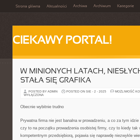
Archiwa
Archiwum
Kategorie
Strona główna
Aktualności
CIEKAWY PORTAL!
W MINIONYCH LATACH, NIESŁY
STAŁA SIĘ GRAFIKA
POSTED BY ADMIN
POSTED ON SIE - 2 - 2025
MOŻLIWOŚĆ K
WYŁĄCZONA
Obecnie wybitnie trudno
Prywatna firma nie jest banalna w prowadzeniu, a co za tym idzie
czy to na początku prowadzenia osobistej firmy, czy to kiedy tak 
kompetentnym przedsiębiorą, pojawia się naprawdę niezwykle wiel