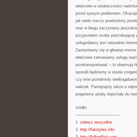
właściwie w ostateczności nadcho
przed sporym problemem. Okazuje 
jak wiele rzeczy powinniśmy prze
oraz w biegu zaczynamy poszukiwa
przyjacielem osoby potrzebującej
usługodawcy jest naturalnie Intern
Zastanówmy się w głównej mierze 
właściwie zamawiamy usługę ważne
przetransportować – to obejmują h
sposób będziemy w stanie zorganiz
czy inne przedmioty wielkogabary
walizek. Pamiętajmy także o odp
pragniemy ażeby dojechały do now
źródło:
———————————
1.
zobacz wszystkie
2.
http://fukstyles.info
3.
http://fulfordfish.com