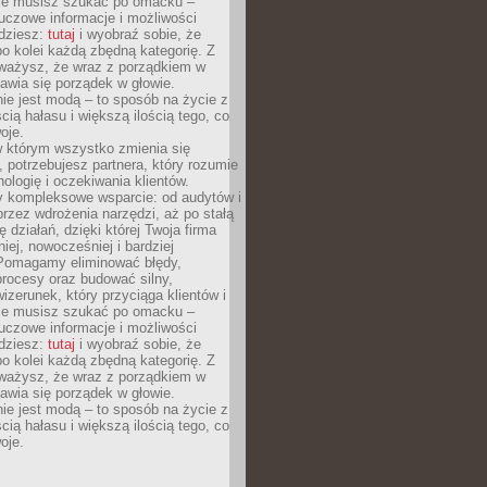
Nie musisz szukać po omacku –
uczowe informacje i możliwości
jdziesz:
tutaj
i wyobraź sobie, że
o kolei każdą zbędną kategorię. Z
ażysz, że wraz z porządkiem w
awia się porządek w głowie.
ie jest modą – to sposób na życie z
ścią hałasu i większą ilością tego, co
oje.
w którym wszystko zmienia się
 potrzebujesz partnera, który rozumie
nologię i oczekiwania klientów.
 kompleksowe wsparcie: od audytów i
 przez wdrożenia narzędzi, aż po stałą
 działań, dzięki której Twoja firma
niej, nowocześniej i bardziej
Pomagamy eliminować błędy,
rocesy oraz budować silny,
izerunek, który przyciąga klientów i
Nie musisz szukać po omacku –
uczowe informacje i możliwości
jdziesz:
tutaj
i wyobraź sobie, że
o kolei każdą zbędną kategorię. Z
ażysz, że wraz z porządkiem w
awia się porządek w głowie.
ie jest modą – to sposób na życie z
ścią hałasu i większą ilością tego, co
oje.