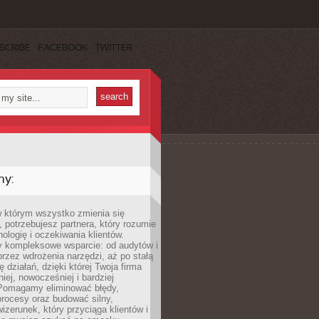
SCRIBE
FACEBOOK
TWITTER
my:
w którym wszystko zmienia się
 potrzebujesz partnera, który rozumie
nologię i oczekiwania klientów.
 kompleksowe wsparcie: od audytów i
 przez wdrożenia narzędzi, aż po stałą
 działań, dzięki której Twoja firma
niej, nowocześniej i bardziej
Pomagamy eliminować błędy,
rocesy oraz budować silny,
izerunek, który przyciąga klientów i