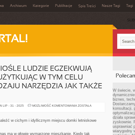
iwa
Archiwum
Kategorie
Publikacje
Nasze Tagi
Tagi
Spis Treści
SUB
RTAL!
IOŚLE LUDZIE EGZEKWUJĄ
Poleca
UŻYTKUJĄC W TYM CELU
ZAJU NARZĘDZIA JAK TAKŻE
W świecie, 
dynamicznie,
biznes, tech
Dostarczamy
W
LIP - 31 - 2025
MOŻLIWOŚĆ KOMENTOWANIA
ZOSTAŁA
konsultacji,
KAŻDYM
RZEMIOŚLE
optymalizację
LUDZIE
działa spraw
EGZEKWUJĄ
aleźć w cichym i idyllicznym miejscu domki letniskowe
zyskownie. 
WŁASNĄ
PRACĘ
usprawniać p
UŻYTKUJĄC
wiarygodny w
W
z nas ma w głowie wymarzone mieszkanie. Kiedy tak