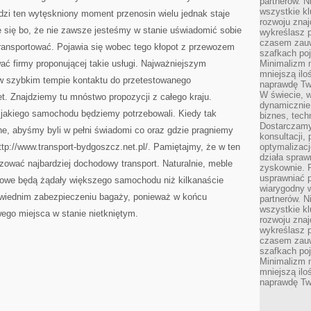
partnerów. 
TYM
CELU
wszystkie kl
dzi ten wytęskniony moment przenosin wielu jednak staje
WSZELKIEGO
rozwoju zna
RODZAJU
się bo, że nie zawsze jesteśmy w stanie uświadomić sobie
NARZĘDZIA
wykreślasz p
JAK
czasem zauw
transportować. Pojawia się wobec tego kłopot z przewozem
TAKŻE
szafkach poj
URZĄDZENIA
ć firmy proponującej takie usługi. Najważniejszym
Minimalizm n
mniejszą ilo
 w szybkim tempie kontaktu do przetestowanego
naprawdę Tw
W świecie, 
et. Znajdziemy tu mnóstwo propozycji z całego kraju.
dynamicznie,
jakiego samochodu będziemy potrzebowali. Kiedy tak
biznes, tech
Dostarczamy
, abyśmy byli w pełni świadomi co oraz gdzie pragniemy
konsultacji,
ttp://www.transport-bydgoszcz.net.pl/. Pamiętajmy, że w ten
optymalizację
działa spraw
ować najbardziej dochodowy transport. Naturalnie, meble
zyskownie. 
usprawniać p
towe będą żądały większego samochodu niż kilkanaście
wiarygodny w
owiednim zabezpieczeniu bagaży, ponieważ w końcu
partnerów. 
wszystkie kl
ego miejsca w stanie nietkniętym.
rozwoju zna
wykreślasz p
czasem zauw
szafkach poj
Minimalizm n
mniejszą ilo
naprawdę Tw