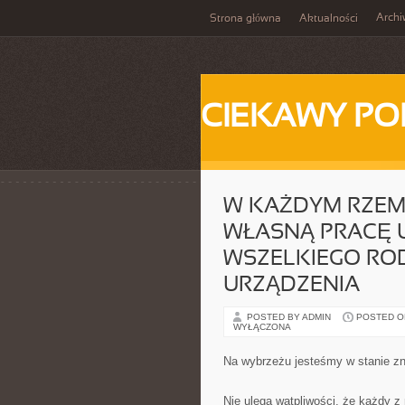
Arch
Strona główna
Aktualności
CIEKAWY PO
W KAŻDYM RZEM
WŁASNĄ PRACĘ 
WSZELKIEGO ROD
URZĄDZENIA
POSTED BY ADMIN
POSTED ON 
WYŁĄCZONA
Na wybrzeżu jesteśmy w stanie zn
Nie ulega wątpliwości, że każdy 