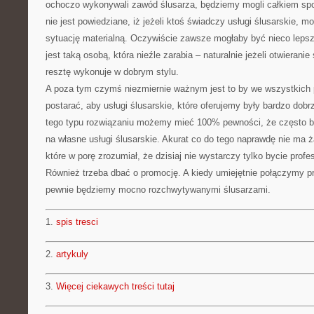
ochoczo wykonywali zawód ślusarza, będziemy mogli całkiem spo
nie jest powiedziane, iż jeżeli ktoś świadczy usługi ślusarskie, 
sytuację materialną. Oczywiście zawsze mogłaby być nieco lepsz
jest taką osobą, która nieźle zarabia – naturalnie jeżeli otwiera
resztę wykonuje w dobrym stylu.
A poza tym czymś niezmiernie ważnym jest to by we wszystkich 
postarać, aby usługi ślusarskie, które oferujemy były bardzo dob
tego typu rozwiązaniu możemy mieć 100% pewności, że często b
na własne usługi ślusarskie. Akurat co do tego naprawdę nie ma ża
które w porę zrozumiał, że dzisiaj nie wystarczy tylko bycie prof
Również trzeba dbać o promocję. A kiedy umiejętnie połączymy pr
pewnie będziemy mocno rozchwytywanymi ślusarzami.
1.
spis tresci
2.
artykuly
3.
Więcej ciekawych treści tutaj