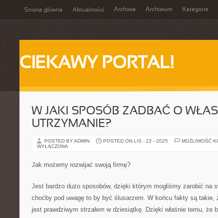
Archiwa
Archiwum
Kategorie
Strona główna
Aktualności
CIEKAWY PORTAL!
W JAKI SPOSÓB ZADBAĆ O WŁA
UTRZYMANIE?
POSTED BY ADMIN
POSTED ON LIS - 22 - 2025
MOŻLIWOŚĆ 
WYŁĄCZONA
Jak możemy rozwijać swoją firmę?
Jest bardzo dużo sposobów, dzięki którym mogliśmy zarobić na
choćby pod uwagę to by być ślusarzem. W końcu fakty są takie, 
jest prawdziwym strzałem w dziesiątkę. Dzięki właśnie temu, że 