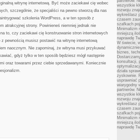
partnerów. 
ginalną witrynę internetową. Być może zaciekawi cię wobec
wszystkie kl
rozwoju zna
wych, szczególnie, że specjaliści na pewno stworzą dla nas
wykreślasz p
zaintrygować szkolenia WordPress, a w ten sposób z
czasem zauw
szafkach poj
m atrakcyjnej strony. Powinieneś niemniej jednak nie
Minimalizm n
a to, czy zaciekawi cię konstruowanie stron internetowych
mniejszą ilo
naprawdę Tw
o z pewnością musisz postawić na witrynę internetową
W świecie, 
dynamicznie,
ędem naocznym. Nie zapominaj, że witryna musi przykuwać
biznes, tech
kawiać, gdyż tylko w ten sposób będziesz mógł następnie
Dostarczamy
konsultacji,
ami oraz towarami przez ciebie sprzedawanymi. Koniecznie
optymalizację
fesjonalizm.
działa spraw
zyskownie. 
usprawniać p
wiarygodny w
partnerów. 
wszystkie kl
rozwoju zna
wykreślasz p
czasem zauw
szafkach poj
Minimalizm n
mniejszą ilo
naprawdę Tw