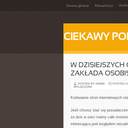
Arch
Strona główna
Aktualności
CIEKAWY PO
W DZISIEJSZYCH
ZAKŁADA OSOBI
POSTED BY ADMIN
POSTED ON 
WYŁĄCZONA
Kodowanie stron internetowych sta
Jeśli chcesz stać się posiadaczem
że dziś w sieci mamy całe mnóstwo
interesująca pod względem wizual