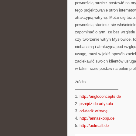
pewnością musisz postawić na ory
tego projektowanie stron interneto
atrakcyjną witrynę. Może cię też 
pewnością staniesz się właściciele
zapominać o tym, że bez względu n
czy tworzenie witryn Mysłowice, t
niebanalną i atrakcyjną pod wzgl
uwagę, musi w jakiś sposób zacie
zaciekawić swoich klientów usług
w takim razie postaw na pełen pro
źródło:
———————————
1.
http://angloconcepts.de
2.
przejdź do artykułu
3.
odwiedź witrynę
4.
http://annaskopp.de
5.
http://aolmaill.de