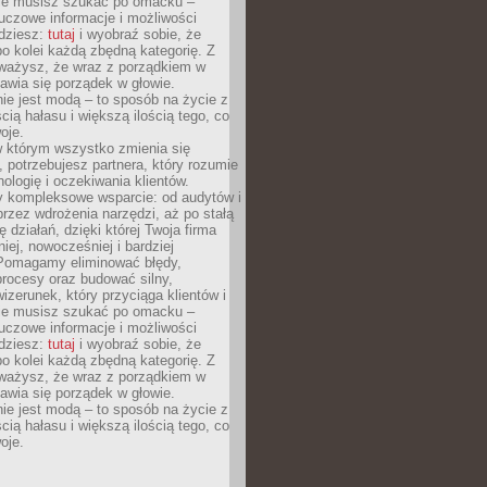
Nie musisz szukać po omacku –
uczowe informacje i możliwości
jdziesz:
tutaj
i wyobraź sobie, że
o kolei każdą zbędną kategorię. Z
ażysz, że wraz z porządkiem w
awia się porządek w głowie.
ie jest modą – to sposób na życie z
ścią hałasu i większą ilością tego, co
oje.
w którym wszystko zmienia się
 potrzebujesz partnera, który rozumie
nologię i oczekiwania klientów.
 kompleksowe wsparcie: od audytów i
 przez wdrożenia narzędzi, aż po stałą
 działań, dzięki której Twoja firma
niej, nowocześniej i bardziej
Pomagamy eliminować błędy,
rocesy oraz budować silny,
izerunek, który przyciąga klientów i
Nie musisz szukać po omacku –
uczowe informacje i możliwości
jdziesz:
tutaj
i wyobraź sobie, że
o kolei każdą zbędną kategorię. Z
ażysz, że wraz z porządkiem w
awia się porządek w głowie.
ie jest modą – to sposób na życie z
ścią hałasu i większą ilością tego, co
oje.