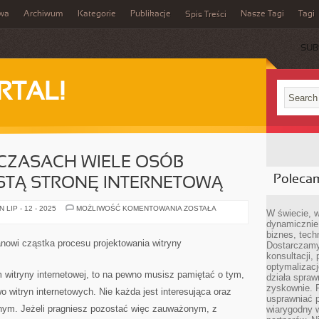
iwa
Archiwum
Kategorie
Publikacje
Nasze Tagi
Tagi
Spis Treści
SUB
RTAL!
 CZASACH WIELE OSÓB
Poleca
STĄ STRONĘ INTERNETOWĄ
W
LIP - 12 - 2025
MOŻLIWOŚĆ KOMENTOWANIA
ZOSTAŁA
W świecie, 
DZISIEJSZYCH
dynamicznie,
CZASACH
WIELE
biznes, tech
OSÓB
nowi cząstka procesu projektowania witryny
Dostarczamy
ZAKŁADA
OSOBISTĄ
konsultacji,
STRONĘ
optymalizację
INTERNETOWĄ
 witryny internetowej, to na pewno musisz pamiętać o tym,
działa spraw
zyskownie. 
 witryn internetowych. Nie każda jest interesująca oraz
usprawniać p
nym. Jeżeli pragniesz pozostać więc zauważonym, z
wiarygodny w