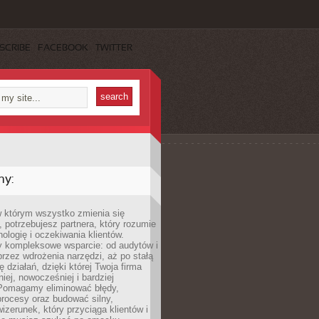
SCRIBE
FACEBOOK
TWITTER
my:
w którym wszystko zmienia się
 potrzebujesz partnera, który rozumie
nologię i oczekiwania klientów.
 kompleksowe wsparcie: od audytów i
 przez wdrożenia narzędzi, aż po stałą
 działań, dzięki której Twoja firma
niej, nowocześniej i bardziej
Pomagamy eliminować błędy,
rocesy oraz budować silny,
izerunek, który przyciąga klientów i