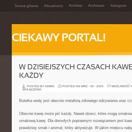
Archiwa
Archiwum
Kategorie
Strona główna
Aktualności
CIEKAWY PORTAL!
W DZISIEJSZYCH CZASACH KAWĘ
KAŻDY
POSTED BY ADMIN
POSTED ON WRZ - 30 - 2025
MOŻLIWOŚĆ 
WYŁĄCZONA
Butelka wody jest obecnie metaforą zdrowego odżywiania oraz cz
Obecnie kawę może pić każdy. Nawet dzieci, które mogą smakowa
smakową kawę. Dla dorosłych poprawnym rozwiązaniem jest kawa z
prawdziwy smak i aromat, który aktywizuje. W jakim miejscu na