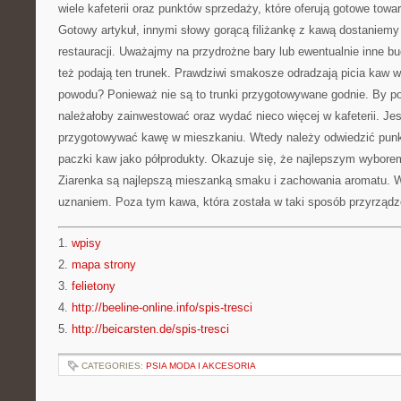
wiele kafeterii oraz punktów sprzedaży, które oferują gotowe towar
Gotowy artykuł, innymi słowy gorącą filiżankę z kawą dostaniemy 
restauracji. Uważajmy na przydrożne bary lub ewentualnie inne b
też podają ten trunek. Prawdziwi smakosze odradzają picia kaw w
powodu? Ponieważ nie są to trunki przygotowywane godnie. By 
należałoby zainwestować oraz wydać nieco więcej w kafeterii. Je
przygotowywać kawę w mieszkaniu. Wtedy należy odwiedzić punkt
paczki kaw jako półprodukty. Okazuje się, że najlepszym wyborem
Ziarenka są najlepszą mieszanką smaku i zachowania aromatu. Wł
uznaniem. Poza tym kawa, która została w taki sposób przyrządz
1.
wpisy
2.
mapa strony
3.
felietony
4.
http://beeline-online.info/spis-tresci
5.
http://beicarsten.de/spis-tresci
CATEGORIES:
PSIA MODA I AKCESORIA