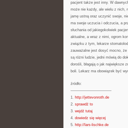
pacjent także jest inny. W dawnyc
może nie każdy, ale wielu z nich,
jamę ustną oraz uczynić swoje, ni
ma swoje uczucia i odczucia, a pr
słuchania od jakiegokolwiek pacjen
aktualne, a wraz z nimi, ogrom ko
związku z tym, lekarze stomatolod
zauważalne jest dosyć mocno, że 
są różni ludzie, jedni mówią do dok
dorośli, błagają o jak największe 
boli. Lekarz ma obowiązek być wyr
źródło:
———————————
1.
http://jettevonroth.de
2.
sprawdź to
3.
wejdź tutaj
4.
dowiedz się więcej
5.
http://lars-lischke.de