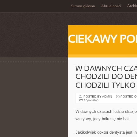
Arch
Strona główna
Aktualności
CIEKAWY PO
W DAWNYCH CZA
CHODZILI DO DE
CHODZILI TYLKO C
POSTED BY ADMIN
POSTED ON 
WYŁĄCZONA
W dawnych czasach ludzie okazjona
wszyscy, jacy bólu się nie bali
Jakikolwiek doktor dentysta jest 