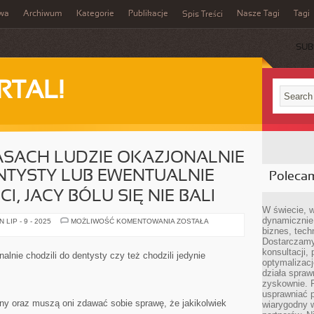
iwa
Archiwum
Kategorie
Publikacje
Nasze Tagi
Tagi
Spis Treści
SUB
RTAL!
SACH LUDZIE OKAZJONALNIE
NTYSTY LUB EWENTUALNIE
Poleca
I, JACY BÓLU SIĘ NIE BALI
W świecie, 
dynamicznie,
W
LIP - 9 - 2025
MOŻLIWOŚĆ KOMENTOWANIA
ZOSTAŁA
DAWNYCH
biznes, tech
CZASACH
Dostarczamy
LUDZIE
konsultacji,
OKAZJONALNIE
lnie chodzili do dentysty czy też chodzili jedynie
CHODZILI
optymalizację
DO
działa spraw
DENTYSTY
LUB
zyskownie. 
EWENTUALNIE
usprawniać p
CHODZILI
inny oraz muszą oni zdawać sobie sprawę, że jakikolwiek
wiarygodny w
TYLKO
CI,