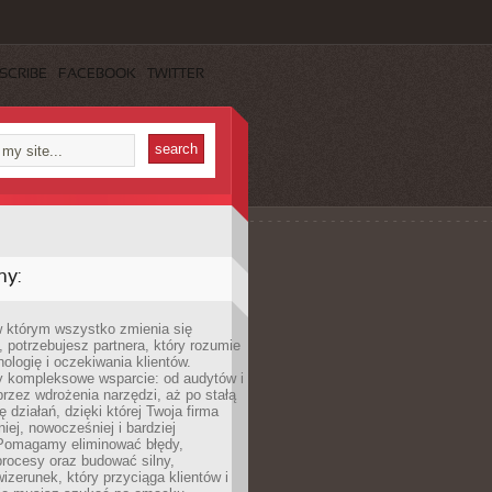
SCRIBE
FACEBOOK
TWITTER
my:
w którym wszystko zmienia się
 potrzebujesz partnera, który rozumie
nologię i oczekiwania klientów.
 kompleksowe wsparcie: od audytów i
 przez wdrożenia narzędzi, aż po stałą
 działań, dzięki której Twoja firma
niej, nowocześniej i bardziej
Pomagamy eliminować błędy,
rocesy oraz budować silny,
izerunek, który przyciąga klientów i