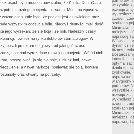
partnerów. 
h okresach było mocno zauważalne, że Klinika DentalCare,
JACY
wszystkie kl
BÓLU
rozwoju zna
 rozpatruje każdego pacjenta tak samo. Musi mu wpaść w
SIĘ
NIE
wykreślasz p
BALI
e ważne absolutnie było, że pacjent jest człowiekiem oraz
czasem zauw
szafkach poj
zede wszystkim odczucia bólu. Niegdyś dentyści mieli dość
Minimalizm n
ta jego wyrzekań, że się boją i że boli. Nadeszły czasy
mniejszą ilo
naprawdę Tw
nkurencji, również na rynku doktorów stomatologów. W
W świecie, 
dynamicznie,
zy, poszli po rozum do głowy i od jakiegoś czasu
biznes, tech
zaczęli oni nad wyraz dbać o swojego pacjenta. Wśród nich
Dostarczamy
konsultacji,
tora, proszę rwać, ja się nie boje, tudzież inni, nawet
optymalizację
znieczulenie, a nawet narkozę, ponieważ się boją, bowiem
działa spraw
zyskownie. 
ozumiały oraz otwarty na potrzeby.
usprawniać p
wiarygodny w
partnerów. 
wszystkie kl
rozwoju zna
wykreślasz p
czasem zauw
szafkach poj
Minimalizm n
mniejszą ilo
naprawdę Tw