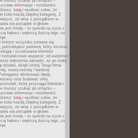
Nie musisz szukać po omacku –
uczowe informacje i możliwości
jdziesz:
tutaj
i wyobraź sobie, że
o kolei każdą zbędną kategorię. Z
ażysz, że wraz z porządkiem w
awia się porządek w głowie.
ie jest modą – to sposób na życie z
ścią hałasu i większą ilością tego, co
oje.
w którym wszystko zmienia się
 potrzebujesz partnera, który rozumie
nologię i oczekiwania klientów.
 kompleksowe wsparcie: od audytów i
 przez wdrożenia narzędzi, aż po stałą
 działań, dzięki której Twoja firma
niej, nowocześniej i bardziej
Pomagamy eliminować błędy,
rocesy oraz budować silny,
izerunek, który przyciąga klientów i
Nie musisz szukać po omacku –
uczowe informacje i możliwości
jdziesz:
tutaj
i wyobraź sobie, że
o kolei każdą zbędną kategorię. Z
ażysz, że wraz z porządkiem w
awia się porządek w głowie.
ie jest modą – to sposób na życie z
ścią hałasu i większą ilością tego, co
oje.