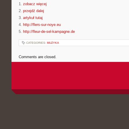
1.
zobacz więcej
2.
przejdź dalej
3.
artykuł tutaj
4.
http://flers-sur-noye.eu
5.
http://fleur-de-sel-kampagne.de
CATEGORIES:
MUZYKA
Comments are closed.