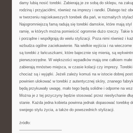
damy lubią nosić torebki. Zabierają je ze sobą do sklepu, na zaku
rodziną i przyjaciółmi, również na imprezy i randki. Dlatego też o
w tworzeniu najciekawszych torebek dla pań, w rozmaitych stylach
Najogromniejszą famą radują się torebki damskie, które mają sty
ramię, w których można pomieścić ogromnie dużo rzeczy. Takie 
i porządne i współgrają do wielu stylizacji. Poza nimi również i ka
wzbudza ogólne zaciekawienie. Na wielkie wyjścia i na wieczorn
są torebki z łańcuszkami, które bajecznie się mienią, są wykwintn
pierwszorzędne. W większości wypadków mają one całkiem małe w
zabierają mnóstwo miejsca, w czasie kolacji czy imprezy. Torebki
chociaż są i wyjątki. Jeżeli zależy komuś na w istocie dobrej posta
powinien ulokować w torebki z autentycznej skóry, znanego fabry
będą przykuwały uwagę, mało tego będą solidne i odporne na wsze
Można je z tej przyczyny będzie stosować przez niesłychanie dłu
stanie. Każda jedna kobieta powinna jednak dopasować torebkę d
swojego stylu życia, a także do powszednich stylizacji.
źródło:
———————————