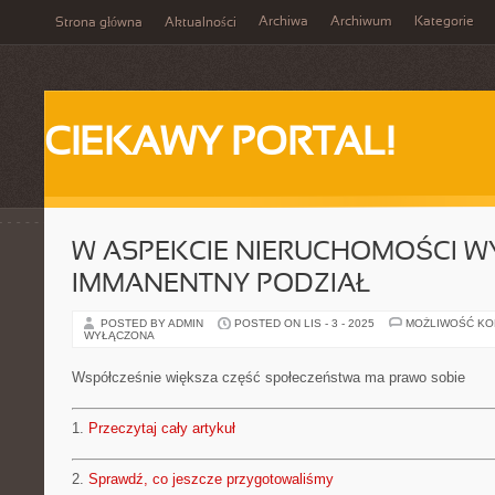
Archiwa
Archiwum
Kategorie
Strona główna
Aktualności
CIEKAWY PORTAL!
W ASPEKCIE NIERUCHOMOŚCI W
IMMANENTNY PODZIAŁ
POSTED BY ADMIN
POSTED ON LIS - 3 - 2025
MOŻLIWOŚĆ K
WYŁĄCZONA
Współcześnie większa część społeczeństwa ma prawo sobie
1.
Przeczytaj cały artykuł
2.
Sprawdź, co jeszcze przygotowaliśmy