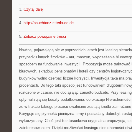
3.
Czytaj dalej
4.
http://bauchtanz-ritterhude.de
5.
Zobacz powiązane treści
Nowiną, pojawiającą się w poprzednich latach jest leasing nieru
przypadku innych środków – aut, maszyn, wyposażenia biurowego 
sposobem na fundowanie inwestycji. Propozycja może traktować 
biurowych, składów, pensjonatów i hoteli czy centrów logistycznyc
budynków wolno czerpać liczne korzyści. Inwestycja taka ma pra
procentach. Do tego taki sposób jest fundowaniem długoterminow
rozłożone w czasie, nie obciążając zanadto budżetu. Przy leasin
optymalizują się koszty podatkowania, co okazuje Nieruchomości s
że w trakcie takiego procesu uwalniane zostają środki zamrożon
Koryguje się płynność pieniężna firmy i posiadany dobrobyt zosta
wykorzystany. Choć jest to stosunkowo oryginalna propozycja, c
zainteresowaniem. Dzięki możliwości leasingu nieruchomości otwi