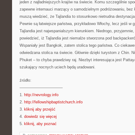
jeden z najładniejszych krajów na świecie. Komu szczególnie spo
zapewne internauci marzący o samodzielnym podróżowaniu, bez k
muszą wiedzieć, że Tajlandia to stosunkowo nietrudna destynacja
Pewnie są łatwiejsze państwa, przykładowo Włochy, lecz jeśli w gr
Tajlandia jest najwspanialszym kierunkiem. Niedrogo, przyjemnie
powiedzieć, iż Tajlandia jest niemalże stworzona pod backpacker
Wspaniały jest Bangkok, zatem stolica tego państwa. Co ciekawe, 
odwiedzana stolica na świecie. Głównie dzięki turystom z Chin. 
Phuket – to chyba prawdziwy raj. Niezbyt interesująca jest Patt
szukający nocnych uciech będą uradowani.
źródło:
———————————
1.
http://nevrology.info
2.
http://fellowshipbaptistchurch.info
3.
kliknij aby przejść
4.
dowiedz się więcej
5.
kliknij, aby poznać