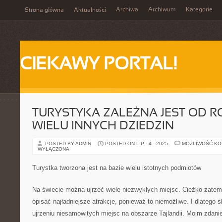
Archiwa
Archiwum
Kategorie
Strona główna
Aktualności
CIEKAWY PORTAL!
TURYSTYKA ZALEŻNA JEST OD 
WIELU INNYCH DZIEDZIN
POSTED BY ADMIN
POSTED ON LIP - 4 - 2025
MOŻLIWOŚĆ K
WYŁĄCZONA
Turystka tworzona jest na bazie wielu istotnych podmiotów
Na świecie można ujrzeć wiele niezwykłych miejsc. Ciężko zatem
opisać najładniejsze atrakcje, ponieważ to niemożliwe. I dlatego 
ujrzeniu niesamowitych miejsc na obszarze Tajlandii. Moim zdani