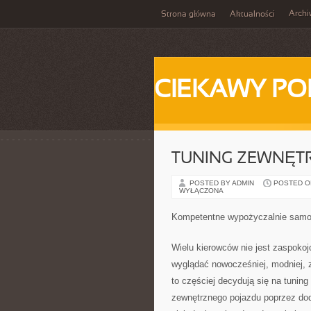
Arch
Strona główna
Aktualności
CIEKAWY PO
TUNING ZEWNĘT
POSTED BY ADMIN
POSTED ON 
WYŁĄCZONA
Kompetentne wypożyczalnie sam
Wielu kierowców nie jest zaspokoj
wyglądać nowocześniej, modniej, z
to częściej decydują się na tunin
zewnętrznego pojazdu poprzez do