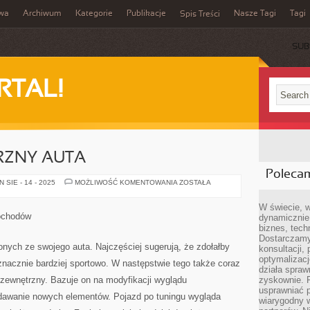
iwa
Archiwum
Kategorie
Publikacje
Nasze Tagi
Tagi
Spis Treści
SUB
RTAL!
RZNY AUTA
Poleca
TUNING
SIE - 14 - 2025
MOŻLIWOŚĆ KOMENTOWANIA
ZOSTAŁA
ZEWNĘTRZNY
AUTA
W świecie, 
ochodów
dynamicznie,
biznes, tech
Dostarczamy
onych ze swojego auta. Najczęściej sugerują, że zdołałby
konsultacji,
optymalizację
nacznie bardziej sportowo. W następstwie tego także coraz
działa spraw
g zewnętrzny. Bazuje on na modyfikacji wyglądu
zyskownie. 
usprawniać p
dawanie nowych elementów. Pojazd po tuningu wygląda
wiarygodny w