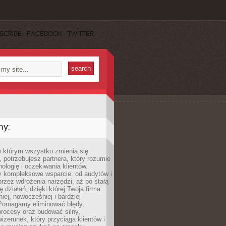
SCRIBE
FACEBOOK
TWITTER
my:
w którym wszystko zmienia się
 potrzebujesz partnera, który rozumie
nologię i oczekiwania klientów.
 kompleksowe wsparcie: od audytów i
 przez wdrożenia narzędzi, aż po stałą
 działań, dzięki której Twoja firma
niej, nowocześniej i bardziej
Pomagamy eliminować błędy,
rocesy oraz budować silny,
izerunek, który przyciąga klientów i