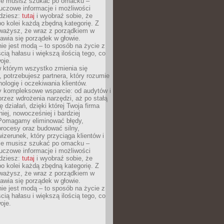
Nie musisz szukać po omacku –
uczowe informacje i możliwości
jdziesz:
tutaj
i wyobraź sobie, że
o kolei każdą zbędną kategorię. Z
ażysz, że wraz z porządkiem w
awia się porządek w głowie.
ie jest modą – to sposób na życie z
ścią hałasu i większą ilością tego, co
oje.
w którym wszystko zmienia się
 potrzebujesz partnera, który rozumie
nologię i oczekiwania klientów.
 kompleksowe wsparcie: od audytów i
 przez wdrożenia narzędzi, aż po stałą
 działań, dzięki której Twoja firma
niej, nowocześniej i bardziej
Pomagamy eliminować błędy,
rocesy oraz budować silny,
izerunek, który przyciąga klientów i
Nie musisz szukać po omacku –
uczowe informacje i możliwości
jdziesz:
tutaj
i wyobraź sobie, że
o kolei każdą zbędną kategorię. Z
ażysz, że wraz z porządkiem w
awia się porządek w głowie.
ie jest modą – to sposób na życie z
ścią hałasu i większą ilością tego, co
oje.