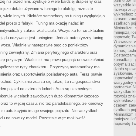
partnerów. 
ej niż przed nim. Zyskuje o wiele bardziej drapieżny oraz
wszystkie kl
ejsze detale używane w tuningu to alufelgi, rozmaite
rozwoju zna
wykreślasz p
żo, wiele innych. Niektóre samochody po tuningu wyglądają o
czasem zauw
odel prosto z fabryki. Tuning ma okazję nadać im
szafkach poj
Minimalizm n
 indywidualny zakres właściciela. Wszystko to, co aktualnie
mniejszą ilo
naprawdę Tw
glądu nazywane jest tuningiem. Jednak autentyczny tuning
W świecie, 
 wozu. Właśnie w następstwie tego co poniektórzy
dynamicznie,
biznes, tech
tuning zewnętrzny. Zmiana peryferyjnego charakteru oraz
Dostarczamy
arę przyczyn. Właściciel ma prawo pragnąć unowocześniać
konsultacji,
optymalizację
półczesne rysy charakteru. Przyczyną metamorfozy ma
działa spraw
zyskownie. 
nienia oraz usportowienia posiadanego auta. Teraz prawie
usprawniać p
ochód. Cyklicznie zdarza się także, że na gospodarstwo
wiarygodny w
partnerów. 
eden pojazd na czterech kołach. Auta są niezbędnym
wszystkie kl
okonuje w celach zawodowych dużo kilometrów każdego
rozwoju zna
wykreślasz p
raz to więcej czasu, nic też paradoksalnego, że kierowcy
czasem zauw
szafkach poj
niu uatrakcyjnić image swojego pojazdu. Nie wszystkich
Minimalizm n
du na nowszy model. Pozostaje więc możliwość
mniejszą ilo
naprawdę Tw
.