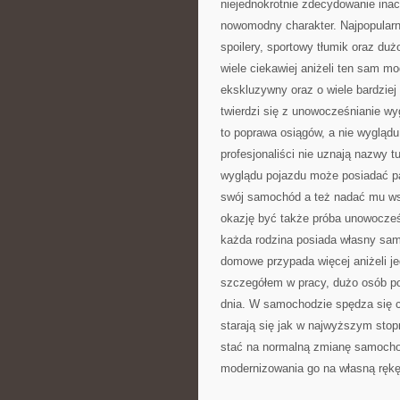
niejednokrotnie zdecydowanie inacz
nowomodny charakter. Najpopularni
spoilery, sportowy tłumik oraz du
wiele ciekawiej aniżeli ten sam m
ekskluzywny oraz o wiele bardziej
twierdzi się z unowocześnianie wy
to poprawa osiągów, a nie wyglądu
profesjonaliści nie uznają nazwy 
wyglądu pojazdu może posiadać p
swój samochód a też nadać mu ws
okazję być także próba unowocześ
każda rodzina posiada własny sam
domowe przypada więcej aniżeli j
szczegółem w pracy, dużo osób p
dnia. W samochodzie spędza się co
starają się jak w najwyższym stop
stać na normalną zmianę samocho
modernizowania go na własną rękę