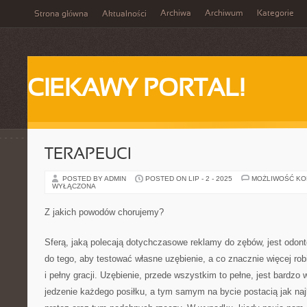
Archiwa
Archiwum
Kategorie
Strona główna
Aktualności
CIEKAWY PORTAL!
TERAPEUCI
POSTED BY ADMIN
POSTED ON LIP - 2 - 2025
MOŻLIWOŚĆ K
WYŁĄCZONA
Z jakich powodów chorujemy?
Sferą, jaką polecają dotychczasowe reklamy do zębów, jest odon
do tego, aby testować własne uzębienie, a co znacznie więcej ro
i pełny gracji. Uzębienie, przede wszystkim to pełne, jest bardz
jedzenie każdego posiłku, a tym samym na bycie postacią jak najb