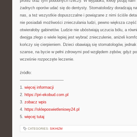
protez oraz tym podobnych rzeczy. W wypadku, kiedy psują nam
żadnych oporów udać się do dentysty. Stomatolodzy doradzają na
nas, a też wszystkie dopuszczalne i powiązane z nimi ściśle deta
nie posiadali możliwości znieczulania ludzi, pewno większa część 
otwierałoby gabinetów. Ludzie nie ubóstwiają uczucia bólu, a równ
dwojga złego o wiele lepiej jest wybrać znieczulenie, aniżeli komf
kończy się cierpieniem. Dzieci obawiają się stomatologów, jedna
szanse, na bycie w pełni zdrowymi pod względem zębów, gdyż po
wcześnie rozpoczęte leczenie.
źródło:
———————————
1.
więcej informacji
2.
https://pri-ekobud.com.pl
3.
zobacz wpis
4.
https://skleposwietleniowy24.pl
5.
więcej tutaj
CATEGORIES:
SIKHIZM