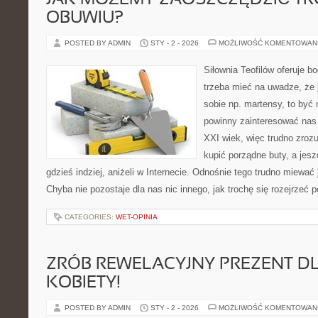
JAK MOŻEMY ZAOSZCZĘDZIĆ T
OBUWIU?
POSTED BY ADMIN
STY - 2 - 2026
MOŻLIWOŚĆ KOMENTOWAN
Siłownia Teofilów oferuje b
trzeba mieć na uwadze, że 
sobie np. martensy, to być
powinny zainteresować na
XXI wiek, więc trudno zroz
kupić porządne buty, a jesz
gdzieś indziej, aniżeli w Internecie. Odnośnie tego trudno miewać 
Chyba nie pozostaje dla nas nic innego, jak trochę się rozejrzeć p
CATEGORIES:
WET-OPINIA
ZRÓB REWELACYJNY PREZENT D
KOBIETY!
POSTED BY ADMIN
STY - 2 - 2026
MOŻLIWOŚĆ KOMENTOWAN