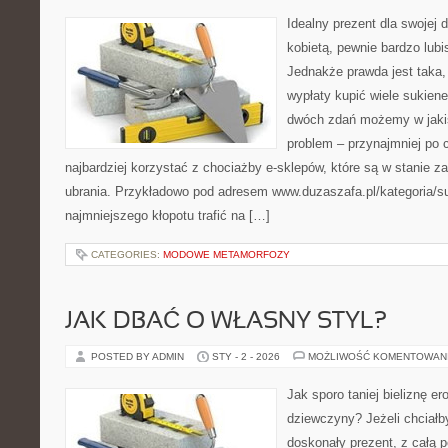
Idealny prezent dla swojej 
kobietą, pewnie bardzo lubi
Jednakże prawda jest taka, 
wypłaty kupić wiele sukiene
dwóch zdań możemy w jaki
problem – przynajmniej po 
najbardziej korzystać z chociażby e-sklepów, które są w stanie 
ubrania. Przykładowo pod adresem www.duzaszafa.pl/kategoria/s
najmniejszego kłopotu trafić na […]
CATEGORIES:
MODOWE METAMORFOZY
JAK DBAĆ O WŁASNY STYL?
POSTED BY ADMIN
STY - 2 - 2026
MOŻLIWOŚĆ KOMENTOWAN
Jak sporo taniej bieliznę er
dziewczyny? Jeżeli chciałb
doskonały prezent, z całą