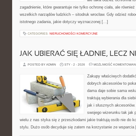
zagadnienie, które gwarantuje nie tylko ochronę ciała, ale równi
wszelkich narządów ludzkich – sitodruk wrocław. Gdy odzież robo
istotnego zadania, jakie dotyczy wyznaczonej […]
CATEGORIES:
NIERUCHOMOŚCI KOMERCYJNE
JAK UBIERAĆ SIĘ ŁADNIE, LECZ 
POSTED BY ADMIN
STY - 2 - 2026
MOŻLIWOŚĆ KOMENTOWAN
Zakupy właściwych dodatk
dobrych akcesoriów to pok
dama daje sobie sama wska
traktują wybierania dla sie
jak i słusznych akcesoriów
swojego wizerunku tak jak 
wielu z nas styka się z przeszkodami jakie traktują osób nie do
stylu. Dużo osób decyduje się zatem na korzystanie ze wsparcia