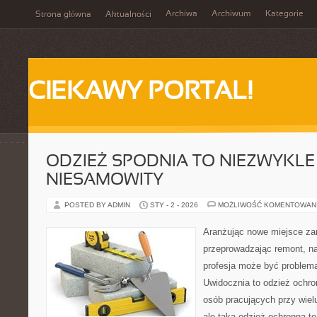
Archiwa
Archiwum
Kategorie
Strona główna
Aktualności
CIEKAWY PORTAL!
ODZIEŻ SPODNIA TO NIEZWYKLE
NIESAMOWITY
POSTED BY ADMIN
STY - 2 - 2026
MOŻLIWOŚĆ KOMENTOWAN
Aranżując nowe miejsce za
przeprowadzając remont, n
profesja może być problema
Uwidocznia to odzież ochron
osób pracujących przy wielu
ale taka odzież ochronna t