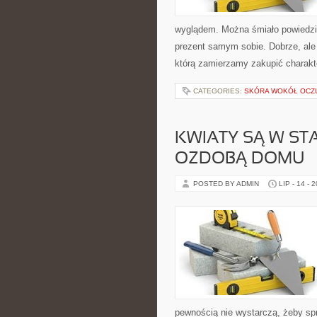
wyglądem. Można śmiało powiedzie
prezent samym sobie. Dobrze, ale 
którą zamierzamy zakupić charakt
CATEGORIES:
SKÓRA WOKÓŁ OCZ
KWIATY SĄ W ST
OZDOBĄ DOMU
POSTED BY ADMIN
LIP - 14 - 
pewnością nie wystarczą, żeby sp