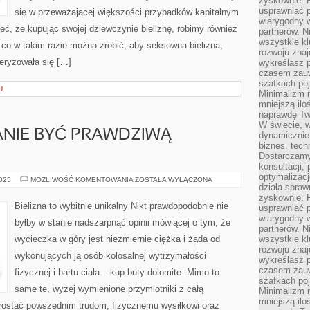
zyskownie. 
usprawniać p
się w przeważającej większości przypadków kapitalnym
wiarygodny w
ć, że kupując swojej dziewczynie bieliznę, robimy również
partnerów. 
wszystkie kl
co w takim razie można zrobić, aby seksowna bielizna,
rozwoju zna
eryzowała się […]
wykreślasz p
czasem zauw
szafkach poj
U
Minimalizm n
mniejszą ilo
naprawdę Tw
W świecie, 
ANIE BYĆ PRAWDZIWĄ
dynamicznie,
biznes, tech
Dostarczamy
konsultacji,
optymalizację
KWIATY
2025
MOŻLIWOŚĆ KOMENTOWANIA
ZOSTAŁA WYŁĄCZONA
działa spraw
SĄ
W
zyskownie. 
STANIE
Bielizna to wybitnie unikalny Nikt prawdopodobnie nie
usprawniać p
BYĆ
PRAWDZIWĄ
wiarygodny w
byłby w stanie nadszarpnąć opinii mówiącej o tym, że
OZDOBĄ
partnerów. 
DOMU
wycieczka w góry jest niezmiernie ciężka i żąda od
wszystkie kl
rozwoju zna
wykonujących ją osób kolosalnej wytrzymałości
wykreślasz p
czasem zauw
fizycznej i hartu ciała – kup buty dolomite. Mimo to
szafkach poj
same te, wyżej wymienione przymiotniki z całą
Minimalizm n
mniejszą ilo
rostać powszednim trudom, fizycznemu wysiłkowi oraz