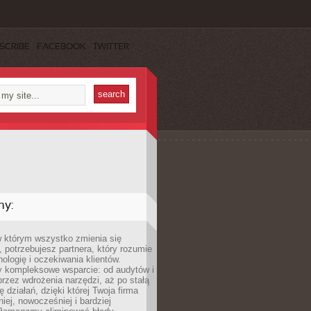
SCRIBE
FACEBOOK
TWITTER
my:
w którym wszystko zmienia się
 potrzebujesz partnera, który rozumie
nologię i oczekiwania klientów.
 kompleksowe wsparcie: od audytów i
 przez wdrożenia narzędzi, aż po stałą
 działań, dzięki której Twoja firma
niej, nowocześniej i bardziej