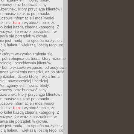
Pomagamy eliminować błędy,
rocesy oraz budować silny,
izerunek, który przyciąga klientów i
Nie musisz szukać po omacku –
uczowe informacje i możliwości
jdziesz:
tutaj
i wyobraź sobie, że
o kolei każdą zbędną kategorię. Z
ażysz, że wraz z porządkiem w
awia się porządek w głowie.
ie jest modą – to sposób na życie z
ścią hałasu i większą ilością tego, co
oje.
w którym wszystko zmienia się
 potrzebujesz partnera, który rozumie
nologię i oczekiwania klientów.
 kompleksowe wsparcie: od audytów i
 przez wdrożenia narzędzi, aż po stałą
 działań, dzięki której Twoja firma
niej, nowocześniej i bardziej
Pomagamy eliminować błędy,
rocesy oraz budować silny,
izerunek, który przyciąga klientów i
Nie musisz szukać po omacku –
uczowe informacje i możliwości
jdziesz:
tutaj
i wyobraź sobie, że
o kolei każdą zbędną kategorię. Z
ażysz, że wraz z porządkiem w
awia się porządek w głowie.
ie jest modą – to sposób na życie z
ścią hałasu i większą ilością tego, co