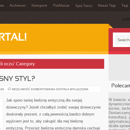
iwa
Archiwum
Kategorie
Publikacje
Nasze Tagi
Tagi
Spis Treści
SUB
RTAL!
ół oczu’ Category
SNY STYL?
Poleca
JAK
026
MOŻLIWOŚĆ KOMENTOWANIA
ZOSTAŁA WYŁĄCZONA
DBAĆ
O
WŁASNY
W świecie, 
Jak sporo taniej bieliznę erotyczną dla swojej
STYL?
dynamicznie,
dziewczyny? Jeżeli chciałbyś zrobić swojej dziewczynie
biznes, tech
Dostarczamy
doskonały prezent, z całą pewnością bardzo dobrym
konsultacji,
wyjściem jest to, aby zakupić dla niej bieliznę
optymalizację
działa spraw
erotyczną. Przecież bielizna erotyczna damska cechuje