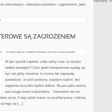
naprawdę Tw
 się zlekceważyć, niebezpieczeństwom i zagrożeniom, jakie
U
TEROWE SĄ ZAGROŻENIEM
CZY
025
MOŻLIWOŚĆ KOMENTOWANIA
ZOSTAŁA WYŁĄCZONA
GRY
KOMPUTEROWE
SĄ
W jaki sposób zapełnić sobie wolny czas za niezbyt
ZAGROŻENIEM
DLA
wielkie pieniądze? Choć gierki komputerowe wydają się
LUDZI?
być tak jakby niewinne, to można tak naprawdę
powiedzieć, że jeśli jesteśmy zwykłymi ludźmi, bez
wątpienia wszystko będzie dobrze. Na początku weźmy
pod uwagę temat uzależnienia… Generalnie nie ma
dane życie. A więc jeżeli mamy na przykład pracę i rodzinę,
 od tego się […]