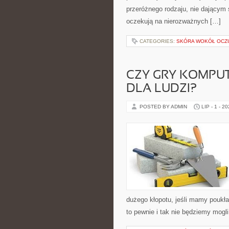
przeróżnego rodzaju, nie dającym
oczekują na nierozważnych […]
CATEGORIES:
SKÓRA WOKÓŁ OCZ
CZY GRY KOMPU
DLA LUDZI?
POSTED BY ADMIN
LIP - 1 - 2
dużego kłopotu, jeśli mamy poukła
to pewnie i tak nie będziemy mogli