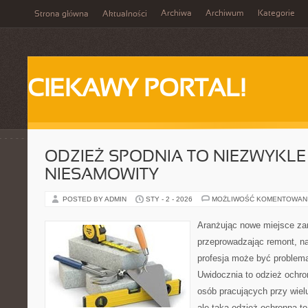
Archiwa
Archiwum
Kategorie
Strona główna
Aktualności
CIEKAWY PORTAL!
ODZIEŻ SPODNIA TO NIEZWYKLE
NIESAMOWITY
POSTED BY ADMIN
STY - 2 - 2026
MOŻLIWOŚĆ KOMENTOWAN
Aranżując nowe miejsce za
przeprowadzając remont, n
profesja może być problema
Uwidocznia to odzież ochron
osób pracujących przy wielu
ale taka odzież ochronna t