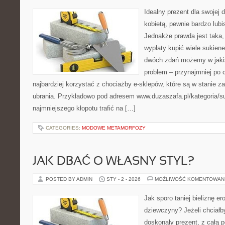
Idealny prezent dla swojej 
kobietą, pewnie bardzo lubi
Jednakże prawda jest taka, 
wypłaty kupić wiele sukiene
dwóch zdań możemy w jaki
problem – przynajmniej po 
najbardziej korzystać z chociażby e-sklepów, które są w stanie 
ubrania. Przykładowo pod adresem www.duzaszafa.pl/kategoria/s
najmniejszego kłopotu trafić na […]
CATEGORIES:
MODOWE METAMORFOZY
JAK DBAĆ O WŁASNY STYL?
POSTED BY ADMIN
STY - 2 - 2026
MOŻLIWOŚĆ KOMENTOWAN
Jak sporo taniej bieliznę er
dziewczyny? Jeżeli chciałb
doskonały prezent, z całą