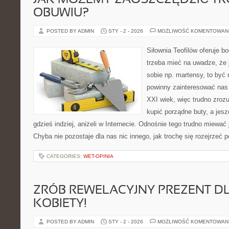
JAK MOŻEMY ZAOSZCZĘDZIĆ T
OBUWIU?
POSTED BY ADMIN
STY - 2 - 2026
MOŻLIWOŚĆ KOMENTOWAN
Siłownia Teofilów oferuje b
trzeba mieć na uwadze, że 
sobie np. martensy, to być
powinny zainteresować na
XXI wiek, więc trudno zroz
kupić porządne buty, a jesz
gdzieś indziej, aniżeli w Internecie. Odnośnie tego trudno miewać 
Chyba nie pozostaje dla nas nic innego, jak trochę się rozejrzeć p
CATEGORIES:
WET-OPINIA
ZRÓB REWELACYJNY PREZENT D
KOBIETY!
POSTED BY ADMIN
STY - 2 - 2026
MOŻLIWOŚĆ KOMENTOWAN