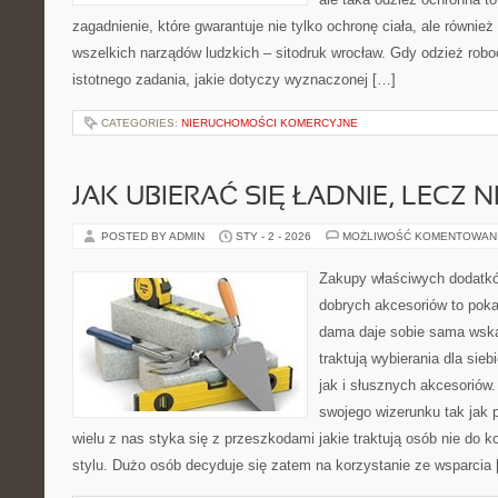
zagadnienie, które gwarantuje nie tylko ochronę ciała, ale równi
wszelkich narządów ludzkich – sitodruk wrocław. Gdy odzież robo
istotnego zadania, jakie dotyczy wyznaczonej […]
CATEGORIES:
NIERUCHOMOŚCI KOMERCYJNE
JAK UBIERAĆ SIĘ ŁADNIE, LECZ 
POSTED BY ADMIN
STY - 2 - 2026
MOŻLIWOŚĆ KOMENTOWAN
Zakupy właściwych dodatk
dobrych akcesoriów to pok
dama daje sobie sama wska
traktują wybierania dla sie
jak i słusznych akcesoriów
swojego wizerunku tak jak 
wielu z nas styka się z przeszkodami jakie traktują osób nie do
stylu. Dużo osób decyduje się zatem na korzystanie ze wsparcia