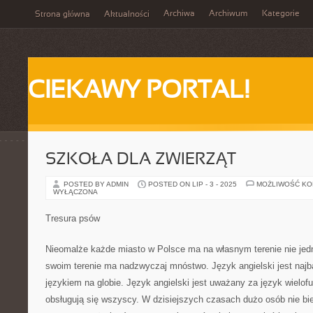
Archiwa
Archiwum
Kategorie
Strona główna
Aktualności
CIEKAWY PORTAL!
SZKOŁA DLA ZWIERZĄT
POSTED BY ADMIN
POSTED ON LIP - 3 - 2025
MOŻLIWOŚĆ K
WYŁĄCZONA
Tresura psów
Nieomalże każde miasto w Polsce ma na własnym terenie nie jedn
swoim terenie ma nadzwyczaj mnóstwo. Język angielski jest naj
językiem na globie. Język angielski jest uważany za język wielofu
obsługują się wszyscy. W dzisiejszych czasach dużo osób nie bi