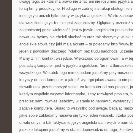
uwagę tego, że ktoś ma prawo nie znać ani nie rozumieć języka 
to są firmy produkcyjne. Niedługo w żadnej instrukcji obsługi nie
inne języki aniżeli tylko opisy w języku angielskim. Warto zanoto
dla wszelkich język ten nie jest zagraniczny. Oglądamy przecież w
zagranicznej gdzie większość jest w języku angielskim przekłada
nawet jak byśmy nie chcieli słuchać to oraz tak słyszymy, w jaki
angielskie słowa czy jaki mają akcent – tu polecamy http://www.iza
jeden z powodów, dlaczego Polakom bez trudu nadchodzi uczenie 
Mamy z nim kontakt wszędzie. Większość oprogramowań, a w te
posiadają komputer, jest w języku angielskim. Nie ma tłumaczeń a
wszystkiego. Wskutek tego mimochodem jesteśmy przymuszeni 
krzyczy do nas komputer, a jak już wystąpi jakaś awaria to nie po
słownik oraz przetłumaczyć sobie, co komputer od nas pragnie, j
każdym wspólnie wzywać informatyka, żeby rozwiązał problem, bo
przecież sami również jesteśmy w stanie to naprawić, wystarczy
żądanie komputera. Biorąc to wszystko pod uwagę, badając nasze
jakie sobie zakładamy nasuwa się tylko jeden wniosek, trzeba poś
chwilę umysł a tak faktycznie język angielski sam wejdzie nam 
jeszcze lekcjami jesteśmy w stanie doprowadzić do tego, że stw