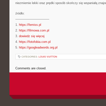
niezmiernie lekki oraz prędki sposób skończy się wspaniałą znaj
źródło:
———————————
1.
https://femiss.pl
2.
https://filmowa.com.pl
3.
dowiedz się więcej
4.
https://fotofobia.com.pl
5.
https://googleadwords.org.pl
CATEGORIES:
LOUIS VUITTON
Comments are closed.