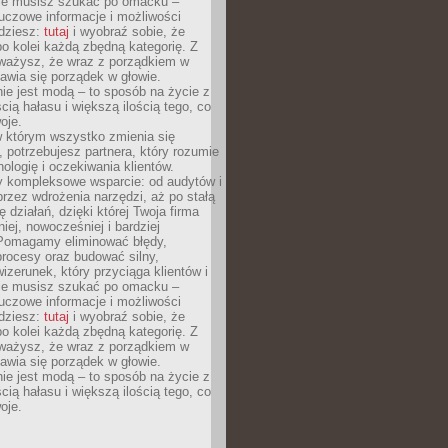
Nie musisz szukać po omacku –
uczowe informacje i możliwości
jdziesz:
tutaj
i wyobraź sobie, że
o kolei każdą zbędną kategorię. Z
ażysz, że wraz z porządkiem w
awia się porządek w głowie.
ie jest modą – to sposób na życie z
ścią hałasu i większą ilością tego, co
oje.
w którym wszystko zmienia się
 potrzebujesz partnera, który rozumie
nologię i oczekiwania klientów.
 kompleksowe wsparcie: od audytów i
 przez wdrożenia narzędzi, aż po stałą
 działań, dzięki której Twoja firma
niej, nowocześniej i bardziej
Pomagamy eliminować błędy,
rocesy oraz budować silny,
izerunek, który przyciąga klientów i
Nie musisz szukać po omacku –
uczowe informacje i możliwości
jdziesz:
tutaj
i wyobraź sobie, że
o kolei każdą zbędną kategorię. Z
ażysz, że wraz z porządkiem w
awia się porządek w głowie.
ie jest modą – to sposób na życie z
ścią hałasu i większą ilością tego, co
oje.