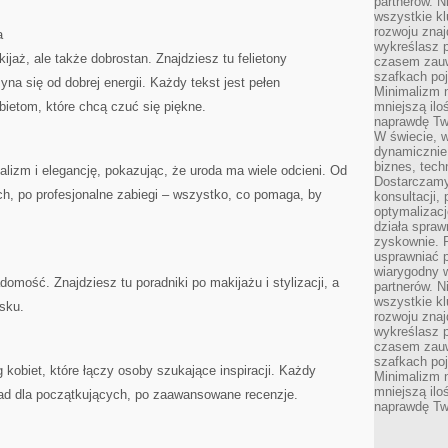
partnerów. 
wszystkie kl
rozwoju zna
a
wykreślasz p
ijaż, ale także dobrostan. Znajdziesz tu felietony
czasem zauw
szafkach poj
na się od dobrej energii. Każdy tekst jest pełen
Minimalizm n
ietom, które chcą czuć się piękne.
mniejszą ilo
naprawdę Tw
W świecie, 
dynamicznie,
biznes, tech
izm i elegancję, pokazując, że uroda ma wiele odcieni. Od
Dostarczamy
h, po profesjonalne zabiegi – wszystko, co pomaga, by
konsultacji,
optymalizację
działa spraw
zyskownie. 
usprawniać p
wiarygodny w
adomość. Znajdziesz tu poradniki po makijażu i stylizacji, a
partnerów. 
wszystkie kl
sku.
rozwoju zna
wykreślasz p
czasem zauw
szafkach poj
g kobiet, które łączy osoby szukające inspiracji. Każdy
Minimalizm n
mniejszą ilo
orad dla początkujących, po zaawansowane recenzje.
naprawdę Tw