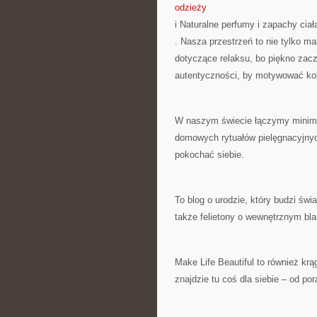
odzieży
i Naturalne perfumy i zapachy ciał
. Nasza przestrzeń to nie tylko mak
dotyczące relaksu, bo piękno zaczy
autentyczności, by motywować kob
W naszym świecie łączymy minimal
domowych rytuałów pielęgnacyjnyc
pokochać siebie.
To blog o urodzie, który budzi świ
także felietony o wewnętrznym bla
Make Life Beautiful to również krą
znajdzie tu coś dla siebie – od p