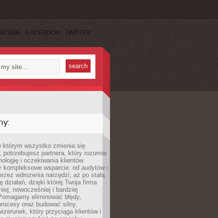
SCRIBE
FACEBOOK
TWITTER
my:
w którym wszystko zmienia się
 potrzebujesz partnera, który rozumie
nologię i oczekiwania klientów.
 kompleksowe wsparcie: od audytów i
 przez wdrożenia narzędzi, aż po stałą
 działań, dzięki której Twoja firma
niej, nowocześniej i bardziej
Pomagamy eliminować błędy,
rocesy oraz budować silny,
izerunek, który przyciąga klientów i