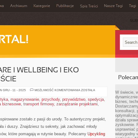
iwa
Archiwum
Kategorie
Publikacje
Nasze Tagi
Tagi
Spis Treści
SUB
RTAL!
RE I WELLBEING I EKO
Poleca
ŚCIE
RYTUAŁY
 GRU - 11 - 2025
MOŻLIWOŚĆ KOMENTOWANIA
ZOSTAŁA
W świecie, 
SELF-
dynamicznie,
CARE
styka
,
magazynowanie
,
przychody
,
przywództwo
,
spedycja
,
I
biznes, tech
a biznesowe
,
transport firmowy
,
zarządzanie projektami
WELLBEING
,
Dostarczamy
I
EKO
konsultacji,
PODRÓŻE
optymalizację
PO
spirowane zostało z pasji do urody. To autentyczny projekt,
działa spraw
MIEŚCIE
zyskownie. 
ała i duszy. Znajdziesz tu sekrety, jak zachować młody
usprawniać p
ków, które pomagają w rutynie beauty. Polecamy
Upcykling
wiarygodny w