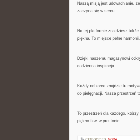
Naszą misją jest udowadnianie, że
zaczyna się w sercu.
Na tej platformie znajdziesz także
piękna. To miejsce pełne harmonii
Dzięki naszemu magazynowi odkryje
codzienna inspiracja.
Każdy odbiorca znajdzie tu motyw
do pielęgnacji. Nasza przestrzeń t
To przestrzeń dla każdego, którzy
piękno tkwi w prostocie.
CATEGORIES:
MODA