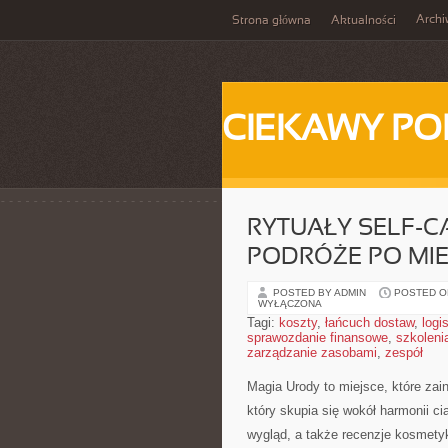
Arch
Strona główna
Aktualności
CIEKAWY PO
RYTUAŁY SELF-CA
PODRÓŻE PO MIE
POSTED BY ADMIN
POSTED ON
WYŁĄCZONA
Tagi:
koszty
,
łańcuch dostaw
,
logi
sprawozdanie finansowe
,
szkoleni
zarządzanie zasobami
,
zespół
Magia Urody to miejsce, które zain
który skupia się wokół harmonii ci
wygląd, a także recenzje kosmety