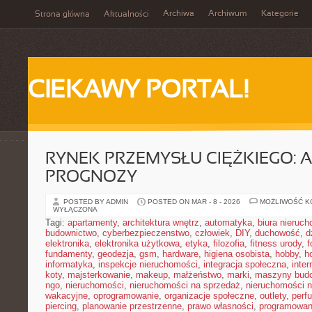
Archiwa
Archiwum
Kategorie
Strona główna
Aktualności
CIEKAWY PORTAL!
RYNEK PRZEMYSŁU CIĘŻKIEGO: A
PROGNOZY
POSTED BY ADMIN
POSTED ON MAR - 8 - 2026
MOŻLIWOŚĆ 
WYŁĄCZONA
Tagi:
apartamenty
,
architektura wnętrz
,
automatyka
,
biura nieruc
budownictwo
,
cyberbezpieczenstwo
,
człowiek
,
DIY
,
duchowość
,
d
elektronika
,
elektronika użytkowa
,
etyka
,
filozofia
,
fitness urody
,
f
fundamenty
,
geodezja
,
gsm
,
hardware
,
higiena osobista
,
hobby
,
h
informatyka
,
inspekcje nieruchomości
,
integracja społeczna
,
inter
koty
,
majsterkowanie
,
makeup
,
małżeństwo
,
marki
,
maszyny bud
ngo
,
nieruchomości
,
nieruchomości na sprzedaż
,
nieruchomości 
wakacyjne
,
oprogramowanie
,
organizacje społeczne
,
outlety
,
perf
piercing
,
planowanie przestrzenne
,
prawo własności
,
programowan