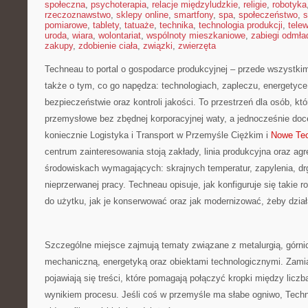
społeczna
,
psychoterapia
,
relacje międzyludzkie
,
religie
,
robotyka
rzeczoznawstwo
,
sklepy online
,
smartfony
,
spa
,
społeczeństwo
,
s
pomiarowe
,
tablety
,
tatuaże
,
technika
,
technologia produkcji
,
telew
uroda
,
wiara
,
wolontariat
,
wspólnoty mieszkaniowe
,
zabiegi odmła
zakupy
,
zdobienie ciała
,
związki
,
zwierzęta
Techneau to portal o gospodarce produkcyjnej – przede wszystki
także o tym, co go napędza: technologiach, zapleczu, energetyce, 
bezpieczeństwie oraz kontroli jakości. To przestrzeń dla osób, kt
przemysłowe bez zbędnej korporacyjnej waty, a jednocześnie doc
koniecznie Logistyka i Transport w Przemyśle Ciężkim i
Nowe Tec
centrum zainteresowania stoją zakłady, linia produkcyjna oraz agr
środowiskach wymagających: skrajnych temperatur, zapylenia, dr
nieprzerwanej pracy. Techneau opisuje, jak konfiguruje się takie 
do użytku, jak je konserwować oraz jak modernizować, żeby działa
Szczególne miejsce zajmują tematy związane z metalurgią, górnic
mechaniczną, energetyką oraz obiektami technologicznymi. Zamia
pojawiają się treści, które pomagają połączyć kropki między lic
wynikiem procesu. Jeśli coś w przemyśle ma słabe ogniwo, Techn