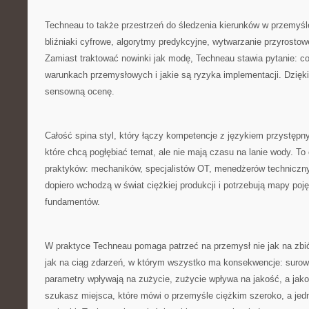
Techneau to także przestrzeń do śledzenia kierunków w przemyśle
bliźniaki cyfrowe, algorytmy predykcyjne, wytwarzanie przyrosto
Zamiast traktować nowinki jak modę, Techneau stawia pytanie: co
warunkach przemysłowych i jakie są ryzyka implementacji. Dzięki
sensowną ocenę.
Całość spina styl, który łączy kompetencje z językiem przystępn
które chcą pogłębiać temat, ale nie mają czasu na lanie wody. To 
praktyków: mechaników, specjalistów OT, menedżerów technicznyc
dopiero wchodzą w świat ciężkiej produkcji i potrzebują mapy poj
fundamentów.
W praktyce Techneau pomaga patrzeć na przemysł nie jak na zbi
jak na ciąg zdarzeń, w którym wszystko ma konsekwencje: surow
parametry wpływają na zużycie, zużycie wpływa na jakość, a jako
szukasz miejsca, które mówi o przemyśle ciężkim szeroko, a jed