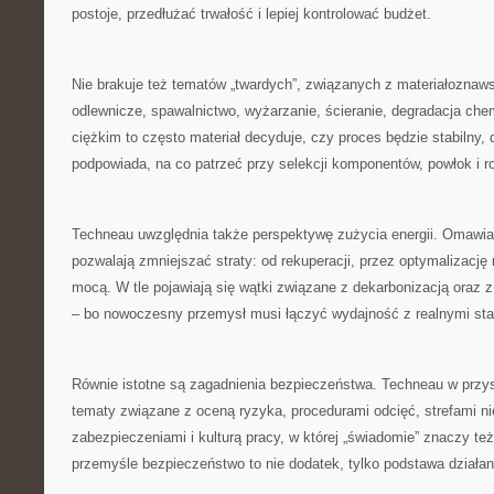
postoje, przedłużać trwałość i lepiej kontrolować budżet.
Nie brakuje też tematów „twardych”, związanych z materiałoznaws
odlewnicze, spawalnictwo, wyżarzanie, ścieranie, degradacja ch
ciężkim to często materiał decyduje, czy proces będzie stabilny,
podpowiada, na co patrzeć przy selekcji komponentów, powłok i 
Techneau uwzględnia także perspektywę zużycia energii. Omawian
pozwalają zmniejszać straty: od rekuperacji, przez optymalizacj
mocą. W tle pojawiają się wątki związane z dekarbonizacją ora
– bo nowoczesny przemysł musi łączyć wydajność z realnymi st
Równie istotne są zagadnienia bezpieczeństwa. Techneau w przy
tematy związane z oceną ryzyka, procedurami odcięć, strefami n
zabezpieczeniami i kulturą pracy, w której „świadomie” znaczy te
przemyśle bezpieczeństwo to nie dodatek, tylko podstawa działan