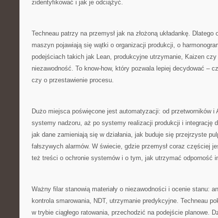
zidentyfikować i jak je odciążyć.
Techneau patrzy na przemysł jak na złożoną układankę. Dlatego o
maszyn pojawiają się wątki o organizacji produkcji, o harmonogr
podejściach takich jak Lean, produkcyjne utrzymanie, Kaizen czy
niezawodność. To know-how, który pozwala lepiej decydować – c
czy o przestawienie procesu.
Dużo miejsca poświęcone jest automatyzacji: od przetworników i 
systemy nadzoru, aż po systemy realizacji produkcji i integrację
jak dane zamieniają się w działania, jak buduje się przejrzyste pulp
fałszywych alarmów. W świecie, gdzie przemysł coraz częściej jes
też treści o ochronie systemów i o tym, jak utrzymać odporność in
Ważny filar stanowią materiały o niezawodności i ocenie stanu: a
kontrola smarowania, NDT, utrzymanie predykcyjne. Techneau pok
w trybie ciągłego ratowania, przechodzić na podejście planowe. 