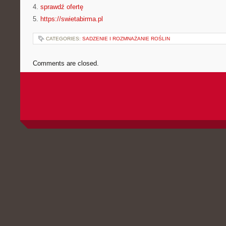
4.
sprawdź ofertę
5.
https://swietabirma.pl
CATEGORIES:
SADZENIE I ROZMNAŻANIE ROŚLIN
Comments are closed.