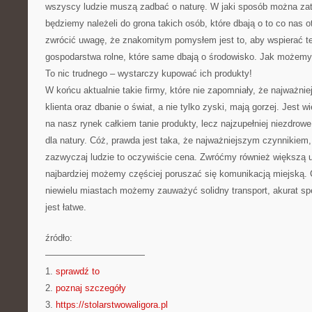
wszyscy ludzie muszą zadbać o naturę. W jaki sposób można z
będziemy należeli do grona takich osób, które dbają o to co nas 
zwrócić uwagę, że znakomitym pomysłem jest to, aby wspierać te
gospodarstwa rolne, które same dbają o środowisko. Jak możem
To nic trudnego – wystarczy kupować ich produkty!
W końcu aktualnie takie firmy, które nie zapomniały, że najważni
klienta oraz dbanie o świat, a nie tylko zyski, mają gorzej. Jest w
na nasz rynek całkiem tanie produkty, lecz najzupełniej niezdrowe
dla natury. Cóż, prawda jest taka, że najważniejszym czynnikiem,
zazwyczaj ludzie to oczywiście cena. Zwróćmy również większą u
najbardziej możemy częściej poruszać się komunikacją miejską. C
niewielu miastach możemy zauważyć solidny transport, akurat spe
jest łatwe.
źródło:
———————————
1.
sprawdź to
2.
poznaj szczegóły
3.
https://stolarstwowaligora.pl