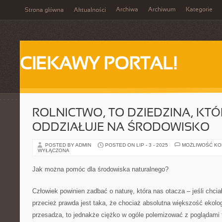
Archiwa
Archiwum
Kategorie
Strona główna
Aktualności
CIEKAWY PORTAL!
ROLNICTWO, TO DZIEDZINA, KT
ODDZIAŁUJE NA ŚRODOWISKO
POSTED BY ADMIN
POSTED ON LIP - 3 - 2025
MOŻLIWOŚĆ K
WYŁĄCZONA
Jak można pomóc dla środowiska naturalnego?
Człowiek powinien zadbać o naturę, która nas otacza – jeśli chcia
przecież prawda jest taka, że chociaż absolutna większość ekol
przesadza, to jednakże ciężko w ogóle polemizować z poglądami 