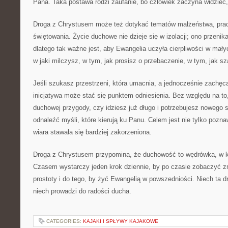
Pana. Taka postawa rodzi zaufanie, bo człowiek zaczyna widzieć, 
Droga z Chrystusem może też dotykać tematów małżeństwa, pracy
świętowania. Życie duchowe nie dzieje się w izolacji; ono przen
dlatego tak ważne jest, aby Ewangelia uczyła cierpliwości w mały
w jaki milczysz, w tym, jak prosisz o przebaczenie, w tym, jak sz
Jeśli szukasz przestrzeni, która umacnia, a jednocześnie zachęca
inicjatywa może stać się punktem odniesienia. Bez względu na to
duchowej przygody, czy idziesz już długo i potrzebujesz nowego s
odnaleźć myśli, które kierują ku Panu. Celem jest nie tylko pozna
wiara stawała się bardziej zakorzeniona.
Droga z Chrystusem przypomina, że duchowość to wędrówka, w któ
Czasem wystarczy jeden krok dziennie, by po czasie zobaczyć z
prostoty i do tego, by żyć Ewangelią w powszedniości. Niech ta dr
niech prowadzi do radości ducha.
CATEGORIES:
KAJAKI I SPŁYWY KAJAKOWE