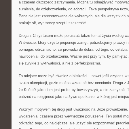
a czasem dłuższego zatrzymania. Można tu odnajdywać motywac
sumienia, do dziękczynienia, do adoracji. Taka perspektywa uczy
Pana nie jest zarezerwowana dla wybranych, ale dla wszystkich 
brakuje sił, wystarczy szept i szczerość.
Droga z Chrystusem może poruszać także temat życia według wa
W świecie, który często proponuje zamęt, potrzebujemy prawdy i 
pomagać odróżniać to, co prowadzi do dobra, od tego, co osłabi
nawrócenia i do przebaczenia. Ważne jest przy tym, by pamiętać,
się zwykle z wytrwałości, a nie z perfekcjonizmu.
To miejsce może być również o bliskości – nawet jeśli czytasz w
szuka akceptacji, gdzie można wzrastać bez oceniania. Droga 
że Kościół jako dom jest po to, by towarzyszyć, a nie zamykać. 
patrzeć na religijność jako na żywe spotkanie, w której jest miejs
Ważnym motywem tej drogi jest uważność na Boże prowadzenie
wydarzenia, czasem przez wewnętrzne poruszenie. Ten portal mo
odkładać tego, co najgłębsze, ale uczyć się rozpoznawać pragnie