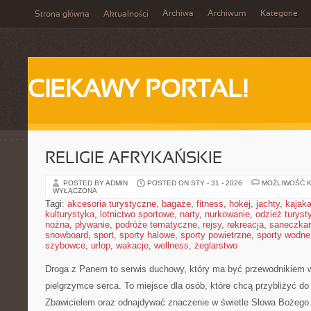
Archiwa
Archiwum
Kategorie
Strona główna
Aktualności
CIEKAWY PORTAL!
RELIGIE AFRYKAŃSKIE
POSTED BY ADMIN
POSTED ON STY - 31 - 2026
MOŻLIWOŚĆ 
WYŁĄCZONA
Tagi:
akcesoria turystyczne
,
bagaże
,
fitness
,
hokej
,
jachty
,
kajak
kulturystyka
,
lotnictwo sportowe
,
narty
,
nurkowanie
,
odzież turyst
nożna
,
pływanie
,
podróże tematyczne
,
rejsy
,
rekreacja
,
saneczka
snowboard
,
sport
,
sporty halowe
,
sporty powietrzne
,
sporty wodne
szybowce
,
urlop
,
wakacje
,
wellness
,
żeglarstwo
Droga z Panem to serwis duchowy, który ma być przewodnikiem 
pielgrzymce serca. To miejsce dla osób, które chcą przybliżyć do
Zbawicielem oraz odnajdywać znaczenie w świetle Słowa Bożego. 