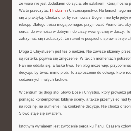
że wiara nie jest dodatkiem do życia, ale szlakiem, którą można p
Warto przeczytać
Hinduizm
i Chrześcijaństwo. Na łamach tego m
się z praktyką. Chodzi o to, by rozmowa z Bogiem nie była jedyni
relacją. Dlatego treści mogą pomagać przyjmować Pismo tak, ab
serca, do wierności w dobrym i do ciszy wewnętrznej w duszy. To
zatrzymać się i zobaczyć, że nawet w pośpiechu spraw istnieje c
Droga z Chrystusem jest też o nadziei. Nie zawsze idziemy przez
są rozterki, pojawia się zmęczenie. W takich momentach potrzebn
Pan nie oddala się, a łaska trwa. Ten blog może więc przypominać
decyzja, by trwać mimo prób. To zaproszenie do odwagi, które rodz
codziennych małych kroków.
W centrum tej drogi stoi Słowo Boże i Chrystus, który prowadzi j
pomagać kontemplować biblijne sceny, a także przemyśleć nad ty
na rodzinę, na sumienie i na konkretne decyzje. Nie chodzi o teor
Słowo staje się światłem.
Istotnym wymiarem jest zwrócenie serca ku Panu. Czasem człowie