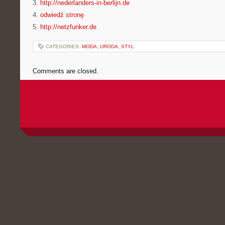
3.
http://nederlanders-in-berlijn.de
4.
odwiedź stronę
5.
http://netzfunker.de
CATEGORIES:
MODA, URODA, STYL
Comments are closed.