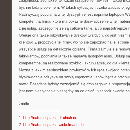
znajomości. Jednakże jak każde urządzenie, również i laptop mo
być nie lada problemem. W takich sytuacjach trzeba zadbać o jeg
Nadzwyczaj popularna w tej dyscyplinie jest naprawa laptopów Wa
kompetentna firma, która ma pokaźne doświadczenie w tej materi
z jej usług, szczególnie że są całkiem tanie, a co najistotniejsz
Oferuje ona także odzyskiwanie dysków twardych, co jest niezmie
klientów. Z propozycją tej firmy, wolno się zapoznać na jej stronie
wszystkie usługi są detalicznie opisane. Firma zajmuje się renow
fabrykantów, pochłania ją także naprawa laptopów asus. Usługi s
kompetentne, są realizowane szybko i skrupulatnie, co dla klient
Można z lekkim serduszkiem powierzyć w ich ręce swojego noteb
błyskawicznie odzyska on swoją ergonomia i znów będzie pracow
towar. Pożądane byłoby zaznajomić się drobiazgowo z propozycją te
jest nam niesłychanie niezbędny na co dzień, niespodziewanie za
źródło:
———————————
1.
http://naturheilpraxis-dr-ulrich.de
2.
http://naturheilpraxis-winkelmann.de