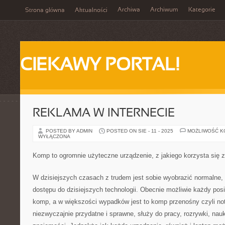
Archiwa
Archiwum
Kategorie
Strona główna
Aktualności
CIEKAWY PORTAL!
REKLAMA W INTERNECIE
POSTED BY ADMIN
POSTED ON SIE - 11 - 2025
MOŻLIWOŚĆ 
WYŁĄCZONA
Komp to ogromnie użyteczne urządzenie, z jakiego korzysta się 
W dzisiejszych czasach z trudem jest sobie wyobrazić normalne,
dostępu do dzisiejszych technologii. Obecnie możliwie każdy po
komp, a w większości wypadków jest to komp przenośny czyli not
niezwyczajnie przydatne i sprawne, służy do pracy, rozrywki, nauk