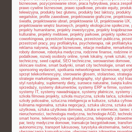
biznesowe
,
pozycjonowanie stron
,
praca hybrydowa
,
praca zespoł
prawo cywilne biznesowe
,
prawo spadkowe
,
private equity
,
produk
telewizyjna
,
produkty bez glutenu
,
produkty bez laktozy
,
produkty 
wegańskie
,
profile zawodowe
,
projektowanie graficzne
,
projektowa
światła
,
projektowanie ubrań
,
projektowanie UI
,
projektowanie UX
projektowanie wnętrz biurowych
,
projekty ekologiczne społeczne
,
projekty humanitarne
,
projekty inwestycyjne
,
projekty krajobrazow
kulturalne
,
projekty meblowe
,
projekty parkowe
,
projekty społecz
coworkingowa
,
przestrzeń kreatywna
,
przestrzeń publiczna
,
przes
przestrzeń pracy
,
psy profilaktyka
,
psychoterapia
,
rak profilaktyka
reklama natywna
,
relacje biznesowe
,
relacje medialne
,
remarketin
roboty domowe
,
robotyka medyczna
,
rodzinne finanse
,
rodzinne i
podatkowe
,
rozwój osobisty online
,
rynek lokalny
,
rynek sztuki
,
ry
techniczny
,
seed capital
,
SEO techniczne
,
serowarstwo domowe
,
skincare routine
,
smart budynki
,
smart city technologie
,
smart ene
sponsoring wydarzeń
,
spotkania networkingowe biznesowe
,
sprzę
sprzęt telekonferencyjny
,
sterowanie głosem
,
stolarstwo
,
strategi
strategie marketingowe
,
street photography
,
styl glamour
,
styl kla
styl rustykalny
,
suplementy diety
,
surowce naturalne
,
święta kulin
sprzedaży
,
systemy dokumentów
,
systemy ERP w firmie
,
system
systemy IT
,
systemy nawadniające
,
systemy płatnicze
,
systemy 
szkoła filmowa projekty
,
szkoła muzyczna
,
szkoła tańca
,
szkoleni
szkoły policealne
,
sztuczna inteligencja w kulturze
,
sztuka cyfrow
kulinarna regionalna
,
sztuka negocjacji
,
sztuka uliczna
,
sztuka ul
użytkowa
,
sztuka użytkowa domowa
,
sztuka w internecie
,
taniec
nieruchomości
,
technologia medyczna
,
technologie AGD
,
technol
smart home
,
telemedycyna specjalistyczna
,
teleporady zdrowotne
par
,
testy medyczne domowe
,
transakcje bezgotówkowe
,
transfo
autonomiczny
,
transport luksusowy
,
turystyka ekstremalna
,
twórc
ubezpieczenia komunikacyjne
,
ubezpieczenia zdrowotne prywatn