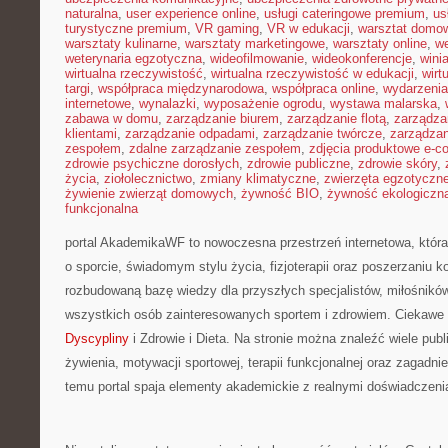
naturalna
,
user experience online
,
usługi cateringowe premium
,
us
turystyczne premium
,
VR gaming
,
VR w edukacji
,
warsztat domo
warsztaty kulinarne
,
warsztaty marketingowe
,
warsztaty online
,
w
weterynaria egzotyczna
,
wideofilmowanie
,
wideokonferencje
,
wini
wirtualna rzeczywistość
,
wirtualna rzeczywistość w edukacji
,
wirt
targi
,
współpraca międzynarodowa
,
współpraca online
,
wydarzenia
internetowe
,
wynalazki
,
wyposażenie ogrodu
,
wystawa malarska
,
zabawa w domu
,
zarządzanie biurem
,
zarządzanie flotą
,
zarządza
klientami
,
zarządzanie odpadami
,
zarządzanie twórcze
,
zarządzan
zespołem
,
zdalne zarządzanie zespołem
,
zdjęcia produktowe e-
zdrowie psychiczne dorosłych
,
zdrowie publiczne
,
zdrowie skóry
,
życia
,
ziołolecznictwo
,
zmiany klimatyczne
,
zwierzęta egzotyczn
żywienie zwierząt domowych
,
żywność BIO
,
żywność ekologiczna
funkcjonalna
portal AkademikaWF to nowoczesna przestrzeń internetowa, która
o sporcie, świadomym stylu życia, fizjoterapii oraz poszerzaniu k
rozbudowaną bazę wiedzy dla przyszłych specjalistów, miłośników
wszystkich osób zainteresowanych sportem i zdrowiem. Ciekawe 
Dyscypliny
i Zdrowie i Dieta. Na stronie można znaleźć wiele publ
żywienia, motywacji sportowej, terapii funkcjonalnej oraz zagadni
temu portal spaja elementy akademickie z realnymi doświadczeni