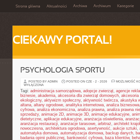
Archiwa
Archiwum
Kategorie
Strona główna
Aktualności
CIEKAWY PORTAL!
PSYCHOLOGIA SPORTU
POSTED BY ADMIN
POSTED ON CZE - 2 - 2026
MOŻLIWOŚĆ K
WYŁĄCZONA
Tagi:
administracja samorządowa
,
adopcje zwierząt
,
agencje rek
biznesie
,
akademia
,
akcesoria dla zwierząt domowych
,
akcesoria
ekologiczny
,
aktywizm społeczny
,
aktywność twórcza
,
akustyka 
altana
,
altany ogrodowe
,
analityka internetowa
,
analiza biznesowa
cyfrowa
,
analiza ekonomiczna
,
analiza prawna
,
analiza prawna ni
sprzedaży
,
animacje 2D
,
animacje 3D
,
animacje edukacyjne
,
anim
dietetyczne
,
aplikacje edukacyjne
,
aranżacja oświetlenia
,
aranżacj
aranżacja restauracji
,
aranżacje tarasowe
,
arbitraż
,
architekt kraj
nowoczesna
,
architektura ogrodowa
,
asertywność
,
aukcje sztuki
,
automatyka domowa
,
automatyzacja domowa
,
backup danych
,
ba
badania opinii publicznej
,
bankowość cyfrowa
,
baza klientów
,
beha