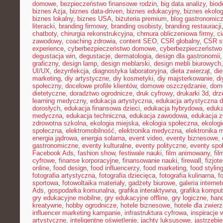
domowe
,
bezpieczeństwo finansowe rodzin
,
big data analizy
,
biod
biznes Azja
,
biznes data-driven
,
biznes edukacyjny
,
biznes ekolo
biznes lokalny
,
biznes USA
,
biżuteria premium
,
blog gastronomic
literacki
,
branding firmowy
,
branding osobisty
,
branding restauracji
chatboty
,
chirurgia rekonstrukcyjna
,
chmura obliczeniowa firmy
,
c
zawodowy
,
coaching zdrowia
,
content SEO
,
CSR globalny
,
CSR st
experience
,
cyberbezpieczeństwo domowe
,
cyberbezpieczeństwo
degustacja win
,
degustacje
,
dermatologia
,
design dla gastronomii
graficzny
,
design lamp
,
design meblarski
,
design mebli biurowych
UI/UX
,
dezynfekcja
,
diagnostyka laboratoryjna
,
dieta zwierząt
,
di
marketing
,
diy artystyczne
,
diy kosmetyki
,
diy majsterkowanie
,
di
społeczny
,
docelowe profile klientów
,
domowe oszczędzanie
,
dom
dietetyczne
,
doradztwo ogrodnicze
,
druk cyfrowy
,
drukarki 3d
,
drz
learning medyczny
,
edukacja artystyczna
,
edukacja artystyczna d
dorosłych
,
edukacja finansowa dzieci
,
edukacja hybrydowa
,
eduka
medyczna
,
edukacja techniczna
,
edukacja zawodowa
,
edukacja z
zdrowotna szkolna
,
ekologia miejska
,
ekologia społeczna
,
ekolog
społeczna
,
elektromobilność
,
elektronika medyczna
,
elektronika 
energia jądrowa
,
energia solarna
,
event video
,
eventy biznesowe
,
gastronomiczne
,
eventy kulturalne
,
eventy polityczne
,
eventy spo
Facebook Ads
,
fashion show
,
festiwale nauki
,
film animowany
,
fi
cyfrowe
,
finanse korporacyjne
,
finansowanie nauki
,
firewall
,
fizjot
online
,
food design
,
food influencerzy
,
food marketing
,
food stylin
fotografia artystyczna
,
fotografia dziecięca
,
fotografia kulinarna
,
f
sportowa
,
fotowoltaika materiały
,
gadżety biurowe
,
galeria interne
Ads
,
gospodarka komunalna
,
grafika interaktywna
,
grafika kompu
gry edukacyjne mobilne
,
gry edukacyjne offline
,
gry logiczne
,
han
kreatywne
,
hobby ogrodnicze
,
hotele biznesowe
,
hotele dla zwierz
influencer marketing kampanie
,
infrastruktura cyfrowa
,
inspiracje 
artystyczne
,
inteligentne oświetlenie
,
jachty luksusowe
,
jastrzębi