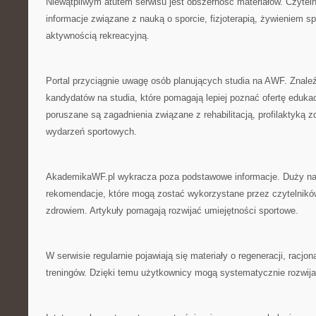
Niewątpliwym atutem serwisu jest obszerność materiałów. Czytel
informacje związane z nauką o sporcie, fizjoterapią, żywieniem s
aktywnością rekreacyjną.
Portal przyciągnie uwagę osób planujących studia na AWF. Znaleź
kandydatów na studia, które pomagają lepiej poznać ofertę eduka
poruszane są zagadnienia związane z rehabilitacją, profilaktyką z
wydarzeń sportowych.
AkademikaWF.pl wykracza poza podstawowe informacje. Duży na
rekomendacje, które mogą zostać wykorzystane przez czytelnik
zdrowiem. Artykuły pomagają rozwijać umiejętności sportowe.
W serwisie regularnie pojawiają się materiały o regeneracji, racjon
treningów. Dzięki temu użytkownicy mogą systematycznie rozwija