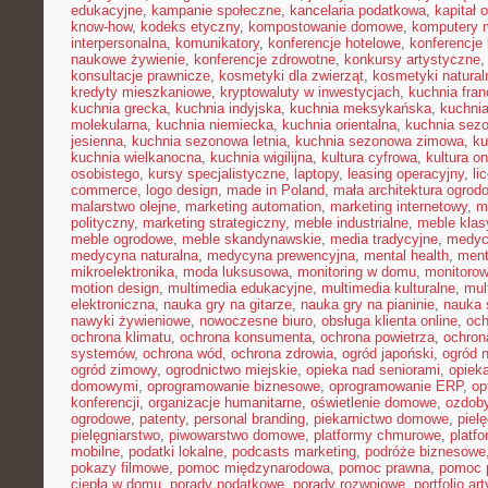
edukacyjne
,
kampanie społeczne
,
kancelaria podatkowa
,
kapitał 
know-how
,
kodeks etyczny
,
kompostowanie domowe
,
komputery 
interpersonalna
,
komunikatory
,
konferencje hotelowe
,
konferencje 
naukowe żywienie
,
konferencje zdrowotne
,
konkursy artystyczne
konsultacje prawnicze
,
kosmetyki dla zwierząt
,
kosmetyki natural
kredyty mieszkaniowe
,
kryptowaluty w inwestycjach
,
kuchnia fra
kuchnia grecka
,
kuchnia indyjska
,
kuchnia meksykańska
,
kuchni
molekularna
,
kuchnia niemiecka
,
kuchnia orientalna
,
kuchnia sez
jesienna
,
kuchnia sezonowa letnia
,
kuchnia sezonowa zimowa
,
ku
kuchnia wielkanocna
,
kuchnia wigilijna
,
kultura cyfrowa
,
kultura on
osobistego
,
kursy specjalistyczne
,
laptopy
,
leasing operacyjny
,
li
commerce
,
logo design
,
made in Poland
,
mała architektura ogrod
malarstwo olejne
,
marketing automation
,
marketing internetowy
,
m
polityczny
,
marketing strategiczny
,
meble industrialne
,
meble kla
meble ogrodowe
,
meble skandynawskie
,
media tradycyjne
,
medyc
medycyna naturalna
,
medycyna prewencyjna
,
mental health
,
ment
mikroelektronika
,
moda luksusowa
,
monitoring w domu
,
monitoro
motion design
,
multimedia edukacyjne
,
multimedia kulturalne
,
mul
elektroniczna
,
nauka gry na gitarze
,
nauka gry na pianinie
,
nauka 
nawyki żywieniowe
,
nowoczesne biuro
,
obsługa klienta online
,
oc
ochrona klimatu
,
ochrona konsumenta
,
ochrona powietrza
,
ochron
systemów
,
ochrona wód
,
ochrona zdrowia
,
ogród japoński
,
ogród 
ogród zimowy
,
ogrodnictwo miejskie
,
opieka nad seniorami
,
opiek
domowymi
,
oprogramowanie biznesowe
,
oprogramowanie ERP
,
op
konferencji
,
organizacje humanitarne
,
oświetlenie domowe
,
ozdob
ogrodowe
,
patenty
,
personal branding
,
piekarnictwo domowe
,
piel
pielęgniarstwo
,
piwowarstwo domowe
,
platformy chmurowe
,
platf
mobilne
,
podatki lokalne
,
podcasts marketing
,
podróże biznesowe
pokazy filmowe
,
pomoc międzynarodowa
,
pomoc prawna
,
pomoc 
ciepła w domu
,
porady podatkowe
,
porady rozwojowe
,
portfolio ar