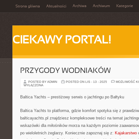
Archiwa
Archiwum
Kategorie
Strona główna
Aktualności
CIEKAWY PORTAL!
PRZYGODY WODNIAKÓW
POSTED BY ADMIN
POSTED ON LIS - 13 - 2025
MOŻLIWOŚĆ 
WYŁĄCZONA
Baltica Yachts – prestiżowy serwis o jachtingu po Bałtyku
Baltica Yachts to platforma, gdzie komfort spotyka się z prawdzi
balticayachts.pl znajdziesz kompleksowe treści na temat jachtin
wskazówki dla miłośników morza na każdym poziomie zaawansow
po wieloletnich żeglarzy. Koniecznie zapoznaj się z:
Kajakarstwo
o