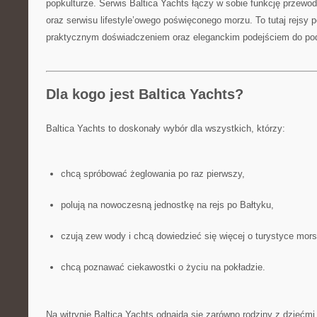
popkulturze. Serwis Baltica Yachts łączy w sobie funkcję przewod
oraz serwisu lifestyle’owego poświęconego morzu. To tutaj rejsy p
praktycznym doświadczeniem oraz eleganckim podejściem do po
Dla kogo jest Baltica Yachts?
Baltica Yachts to doskonały wybór dla wszystkich, którzy:
chcą spróbować żeglowania po raz pierwszy,
polują na nowoczesną jednostkę na rejs po Bałtyku,
czują zew wody i chcą dowiedzieć się więcej o turystyce mors
chcą poznawać ciekawostki o życiu na pokładzie.
Na witrynie Baltica Yachts odnajdą się zarówno rodziny z dziećmi, 