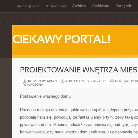
Archiwa
Archiwum
Kategorie
Strona główna
Aktualności
CIEKAWY PORTAL!
PROJEKTOWANIE WNĘTRZA MIES
POSTED BY ADMIN
POSTED ON LIP - 16 - 2025
MOŻLIWOŚĆ 
WYŁĄCZONA
Postawienie własnego domu
Różnego rodzaju dekoracje, jakie wolno kupić w sklepach przykuw
podobają nam się, powodują, że fantazjujemy o tym, żeby taką o
ją w swoim domu. Musimy jednakże zastanowić się nad tym, czy
konweniowała, czy nada wnętrzu domu zakresu, czy naprawdę bę