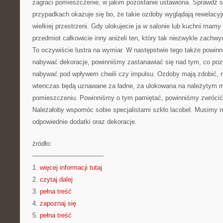
zagraci pomieszczenie, w jakim pozostanie ustawiona. Sprawdź sz
przypadkach okazuje się bo, że takie ozdoby wyglądają rewelacyjn
wielkiej przestrzeni. Gdy ulokujecie ja w salonie lub kuchni mamy 
przedmiot całkowicie inny aniżeli ten, który tak niezwykle zachwy
To oczywiście lustra na wymiar. W następstwie tego także powin
nabywać dekoracje, powinniśmy zastanawiać się nad tym, co poz
nabywać pod wpływem chwili czy impulsu. Ozdoby mają zdobić, 
wtenczas będą uznawane za ładne, za ulokowana na należytym 
pomieszczeniu. Powinniśmy o tym pamiętać, powinniśmy zwrócić
Należałoby wspomóc sobie specjalistami szkło lacobel. Musimy 
odpowiednie dodatki oraz dekoracje.
źródło:
———————————
1.
więcej informacji tutaj
2.
czytaj dalej
3.
pełna treść
4.
zapoznaj się
5.
pełna treść