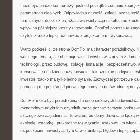
może być bardzo komfortowy, jeśli od początku zostanie zaproje
parametrach cieplnych. Odpowiednia grubość izolacji, szczelność
termicznych, dobór okien, właściwa wentylacja i skuteczne źród
wpływ na późniejsze koszty utrzymania. DomPol porusza te zaga
czytelnik może lepiej rozmawiać z projektantem i wykonawcą.
Warto podkreślić, że strona DomPol ma charakter poradnikowy. Ni
wąskiego tematu, ale obejmuje wiele kwestii związanych z doma
technologii, przez budowę, izolację, instalacje i bezpieczeństwo,
konserwację i codzienne użytkowanie. Tak szerokie podejście jes
inwestor rzadko ma tylko jedno pytanie. Zazwyczaj potrzebuje całej
pomagają mu przejść od pierwszego pomysłu do świadomej decyz
DomPol może być przestrzenią dla osób ciekawych budownictwa 
różnorodnym artykułom czytelnik może poznać zarówno podstawowe
szczegółowe zagadnienia. To ważne, bo domy drewniane łączą w s
ekologię, estetykę i praktyczne rozwiązania użytkowe. Im więcej
rozpoczęciem inwestycji, tym łatwiej uniknąć błędów i lepiej zapl