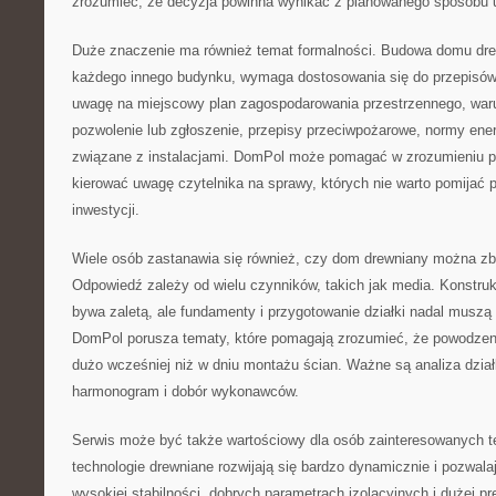
zrozumieć, że decyzja powinna wynikać z planowanego sposobu 
Duże znaczenie ma również temat formalności. Budowa domu dre
każdego innego budynku, wymaga dostosowania się do przepisów.
uwagę na miejscowy plan zagospodarowania przestrzennego, waru
pozwolenie lub zgłoszenie, przepisy przeciwpożarowe, normy en
związane z instalacjami. DomPol może pomagać w zrozumieniu p
kierować uwagę czytelnika na sprawy, których nie warto pomijać
inwestycji.
Wiele osób zastanawia się również, czy dom drewniany można zb
Odpowiedź zależy od wielu czynników, takich jak media. Konstruk
bywa zaletą, ale fundamenty i przygotowanie działki nadal musz
DomPol porusza tematy, które pomagają zrozumieć, że powodzeni
dużo wcześniej niż w dniu montażu ścian. Ważne są analiza działk
harmonogram i dobór wykonawców.
Serwis może być także wartościowy dla osób zainteresowanych 
technologie drewniane rozwijają się bardzo dynamicznie i pozwala
wysokiej stabilności, dobrych parametrach izolacyjnych i dużej pr