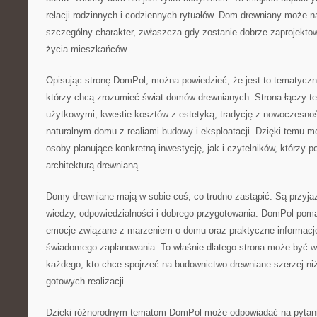
relacji rodzinnych i codziennych rytuałów. Dom drewniany może na
szczególny charakter, zwłaszcza gdy zostanie dobrze zaprojekto
życia mieszkańców.
Opisując stronę DomPol, można powiedzieć, że jest to tematyczn
którzy chcą zrozumieć świat domów drewnianych. Strona łączy t
użytkowymi, kwestie kosztów z estetyką, tradycję z nowoczesnoś
naturalnym domu z realiami budowy i eksploatacji. Dzięki temu 
osoby planujące konkretną inwestycję, jak i czytelników, którzy po
architekturą drewnianą.
Domy drewniane mają w sobie coś, co trudno zastąpić. Są przyj
wiedzy, odpowiedzialności i dobrego przygotowania. DomPol poma
emocje związane z marzeniem o domu oraz praktyczne informacje
świadomego zaplanowania. To właśnie dlatego strona może być 
każdego, kto chce spojrzeć na budownictwo drewniane szerzej niż
gotowych realizacji.
Dzięki różnorodnym tematom DomPol może odpowiadać na pytania