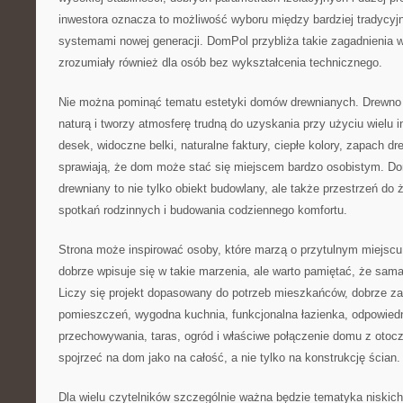
inwestora oznacza to możliwość wyboru między bardziej tradycyj
systemami nowej generacji. DomPol przybliża takie zagadnienia 
zrozumiały również dla osób bez wykształcenia technicznego.
Nie można pominąć tematu estetyki domów drewnianych. Drewno d
naturą i tworzy atmosferę trudną do uzyskania przy użyciu wielu 
desek, widoczne belki, naturalne faktury, ciepłe kolory, zapach d
sprawiają, że dom może stać się miejscem bardzo osobistym. D
drewniany to nie tylko obiekt budowlany, ale także przestrzeń do 
spotkań rodzinnych i budowania codziennego komfortu.
Strona może inspirować osoby, które marzą o przytulnym miejscu
dobrze wpisuje się w takie marzenia, ale warto pamiętać, że sama
Liczy się projekt dopasowany do potrzeb mieszkańców, dobrze z
pomieszczeń, wygodna kuchnia, funkcjonalna łazienka, odpowiedni
przechowywania, taras, ogród i właściwe połączenie domu z ot
spojrzeć na dom jako na całość, a nie tylko na konstrukcję ścian.
Dla wielu czytelników szczególnie ważna będzie tematyka niski