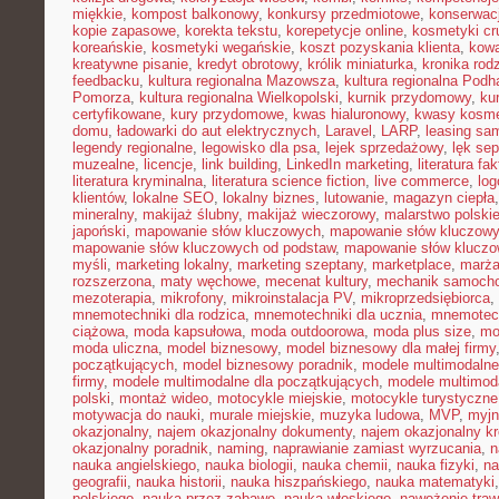
miękkie
,
kompost balkonowy
,
konkursy przedmiotowe
,
konserwac
kopie zapasowe
,
korekta tekstu
,
korepetycje online
,
kosmetyki cru
koreańskie
,
kosmetyki wegańskie
,
koszt pozyskania klienta
,
kowa
kreatywne pisanie
,
kredyt obrotowy
,
królik miniaturka
,
kronika rod
feedbacku
,
kultura regionalna Mazowsza
,
kultura regionalna Podh
Pomorza
,
kultura regionalna Wielkopolski
,
kurnik przydomowy
,
ku
certyfikowane
,
kury przydomowe
,
kwas hialuronowy
,
kwasy kosm
domu
,
ładowarki do aut elektrycznych
,
Laravel
,
LARP
,
leasing sa
legendy regionalne
,
legowisko dla psa
,
lejek sprzedażowy
,
lęk se
muzealne
,
licencje
,
link building
,
LinkedIn marketing
,
literatura fak
literatura kryminalna
,
literatura science fiction
,
live commerce
,
log
klientów
,
lokalne SEO
,
lokalny biznes
,
lutowanie
,
magazyn ciepła
mineralny
,
makijaż ślubny
,
makijaż wieczorowy
,
malarstwo polski
japoński
,
mapowanie słów kluczowych
,
mapowanie słów kluczowy
mapowanie słów kluczowych od podstaw
,
mapowanie słów kluczo
myśli
,
marketing lokalny
,
marketing szeptany
,
marketplace
,
marż
rozszerzona
,
maty węchowe
,
mecenat kultury
,
mechanik samoch
mezoterapia
,
mikrofony
,
mikroinstalacja PV
,
mikroprzedsiębiorca
,
mnemotechniki dla rodzica
,
mnemotechniki dla ucznia
,
mnemotech
ciążowa
,
moda kapsułowa
,
moda outdoorowa
,
moda plus size
,
mo
moda uliczna
,
model biznesowy
,
model biznesowy dla małej firmy
początkujących
,
model biznesowy poradnik
,
modele multimodalne
firmy
,
modele multimodalne dla początkujących
,
modele multimod
polski
,
montaż wideo
,
motocykle miejskie
,
motocykle turystyczne
motywacja do nauki
,
murale miejskie
,
muzyka ludowa
,
MVP
,
myjn
okazjonalny
,
najem okazjonalny dokumenty
,
najem okazjonalny kr
okazjonalny poradnik
,
naming
,
naprawianie zamiast wyrzucania
,
n
nauka angielskiego
,
nauka biologii
,
nauka chemii
,
nauka fizyki
,
na
geografii
,
nauka historii
,
nauka hiszpańskiego
,
nauka matematyki
polskiego
,
nauka przez zabawę
,
nauka włoskiego
,
nawożenie traw