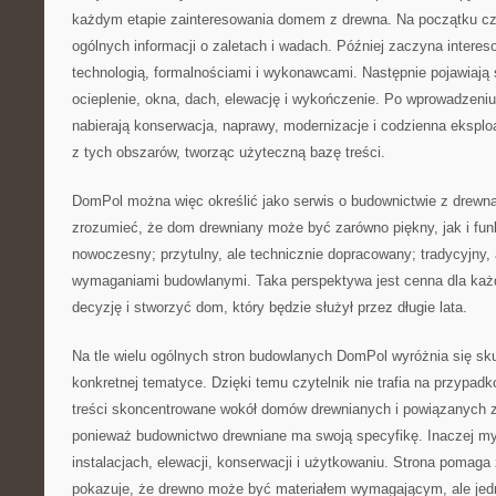
każdym etapie zainteresowania domem z drewna. Na początku cz
ogólnych informacji o zaletach i wadach. Później zaczyna interes
technologią, formalnościami i wykonawcami. Następnie pojawiają si
ocieplenie, okna, dach, elewację i wykończenie. Po wprowadzeni
nabierają konserwacja, naprawy, modernizacje i codzienna eksploa
z tych obszarów, tworząc użyteczną bazę treści.
DomPol można więc określić jako serwis o budownictwie z drewna
zrozumieć, że dom drewniany może być zarówno piękny, jak i funk
nowoczesny; przytulny, ale technicznie dopracowany; tradycyjny,
wymaganiami budowlanymi. Taka perspektywa jest cenna dla każd
decyzję i stworzyć dom, który będzie służył przez długie lata.
Na tle wielu ogólnych stron budowlanych DomPol wyróżnia się sku
konkretnej tematyce. Dzięki temu czytelnik nie trafia na przypadk
treści skoncentrowane wokół domów drewnianych i powiązanych z
ponieważ budownictwo drewniane ma swoją specyfikę. Inaczej myśli
instalacjach, elewacji, konserwacji i użytkowaniu. Strona pomaga z
pokazuje, że drewno może być materiałem wymagającym, ale jed