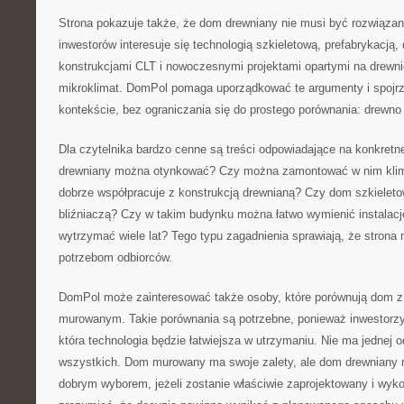
Strona pokazuje także, że dom drewniany nie musi być rozwiąza
inwestorów interesuje się technologią szkieletową, prefabrykacją,
konstrukcjami CLT i nowoczesnymi projektami opartymi na drewni
mikroklimat. DomPol pomaga uporządkować te argumenty i spojr
kontekście, bez ograniczania się do prostego porównania: drewno
Dla czytelnika bardzo cenne są treści odpowiadające na konkretn
drewniany można otynkować? Czy można zamontować w nim klima
dobrze współpracuje z konstrukcją drewnianą? Czy dom szkielet
bliźniaczą? Czy w takim budynku można łatwo wymienić instalac
wytrzymać wiele lat? Tego typu zagadnienia sprawiają, że strona 
potrzebom odbiorców.
DomPol może zainteresować także osoby, które porównują dom z
murowanym. Takie porównania są potrzebne, ponieważ inwestorzy
która technologia będzie łatwiejsza w utrzymaniu. Nie ma jednej o
wszystkich. Dom murowany ma swoje zalety, ale dom drewniany 
dobrym wyborem, jeżeli zostanie właściwie zaprojektowany i wy