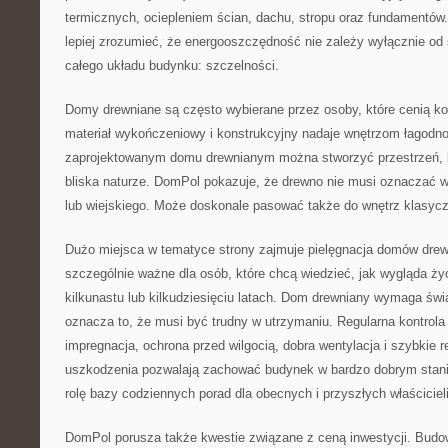
termicznych, ociepleniem ścian, dachu, stropu oraz fundamentów
lepiej zrozumieć, że energooszczędność nie zależy wyłącznie od
całego układu budynku: szczelności.
Domy drewniane są często wybierane przez osoby, które cenią ko
materiał wykończeniowy i konstrukcyjny nadaje wnętrzom łagodn
zaprojektowanym domu drewnianym można stworzyć przestrzeń, k
bliska naturze. DomPol pokazuje, że drewno nie musi oznaczać wy
lub wiejskiego. Może doskonale pasować także do wnętrz klasyc
Dużo miejsca w tematyce strony zajmuje pielęgnacja domów drew
szczególnie ważne dla osób, które chcą wiedzieć, jak wygląda ży
kilkunastu lub kilkudziesięciu latach. Dom drewniany wymaga świ
oznacza to, że musi być trudny w utrzymaniu. Regularna kontrola
impregnacja, ochrona przed wilgocią, dobra wentylacja i szybkie 
uszkodzenia pozwalają zachować budynek w bardzo dobrym stani
rolę bazy codziennych porad dla obecnych i przyszłych właściciel
DomPol porusza także kwestie związane z ceną inwestycji. Bu