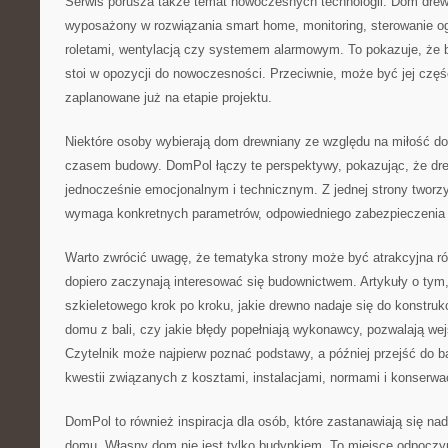
Serwis porusza także temat nowoczesnych technologii. Dom dre
wyposażony w rozwiązania smart home, monitoring, sterowanie o
roletami, wentylacją czy systemem alarmowym. To pokazuje, że 
stoi w opozycji do nowoczesności. Przeciwnie, może być jej części
zaplanowane już na etapie projektu.
Niektóre osoby wybierają dom drewniany ze względu na miłość do 
czasem budowy. DomPol łączy te perspektywy, pokazując, że dre
jednocześnie emocjonalnym i technicznym. Z jednej strony tworzy
wymaga konkretnych parametrów, odpowiedniego zabezpieczenia 
Warto zwrócić uwagę, że tematyka strony może być atrakcyjna ró
dopiero zaczynają interesować się budownictwem. Artykuły o ty
szkieletowego krok po kroku, jakie drewno nadaje się do konstrukc
domu z bali, czy jakie błędy popełniają wykonawcy, pozwalają we
Czytelnik może najpierw poznać podstawy, a później przejść do 
kwestii związanych z kosztami, instalacjami, normami i konserwa
DomPol to również inspiracja dla osób, które zastanawiają się na
domu. Własny dom nie jest tylko budynkiem. To miejsce odpoczy