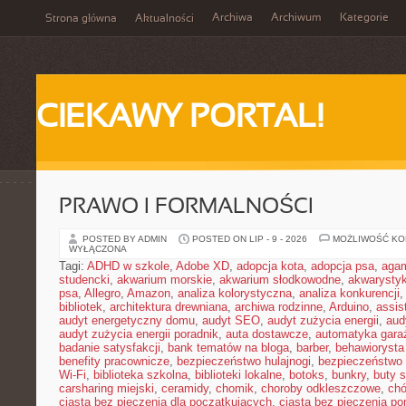
Archiwa
Archiwum
Kategorie
Strona główna
Aktualności
CIEKAWY PORTAL!
PRAWO I FORMALNOŚCI
POSTED BY ADMIN
POSTED ON LIP - 9 - 2026
MOŻLIWOŚĆ K
WYŁĄCZONA
Tagi:
ADHD w szkole
,
Adobe XD
,
adopcja kota
,
adopcja psa
,
agam
studencki
,
akwarium morskie
,
akwarium słodkowodne
,
akwarysty
psa
,
Allegro
,
Amazon
,
analiza kolorystyczna
,
analiza konkurencji
bibliotek
,
architektura drewniana
,
archiwa rodzinne
,
Arduino
,
assis
audyt energetyczny domu
,
audyt SEO
,
audyt zużycia energii
,
aud
audyt zużycia energii poradnik
,
auta dostawcze
,
automatyka gar
badanie satysfakcji
,
bank tematów na bloga
,
barber
,
behawiorysta
benefity pracownicze
,
bezpieczeństwo hulajnogi
,
bezpieczeństwo 
Wi-Fi
,
biblioteka szkolna
,
biblioteki lokalne
,
botoks
,
bunkry
,
buty 
carsharing miejski
,
ceramidy
,
chomik
,
choroby odkleszczowe
,
chó
ciasta bez pieczenia dla początkujących
,
ciasta bez pieczenia p