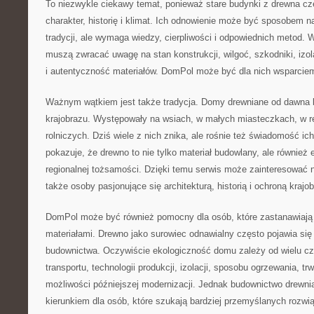
To niezwykle ciekawy temat, ponieważ stare budynki z drewna c
charakter, historię i klimat. Ich odnowienie może być sposobem n
tradycji, ale wymaga wiedzy, cierpliwości i odpowiednich metod. 
muszą zwracać uwagę na stan konstrukcji, wilgoć, szkodniki, izol
i autentyczność materiałów. DomPol może być dla nich wsparcie
Ważnym wątkiem jest także tradycja. Domy drewniane od dawna b
krajobrazu. Występowały na wsiach, w małych miasteczkach, w re
rolniczych. Dziś wiele z nich znika, ale rośnie też świadomość i
pokazuje, że drewno to nie tylko materiał budowlany, ale również e
regionalnej tożsamości. Dzięki temu serwis może zainteresować ni
także osoby pasjonujące się architekturą, historią i ochroną krajo
DomPol może być również pomocny dla osób, które zastanawiają 
materiałami. Drewno jako surowiec odnawialny często pojawia się 
budownictwa. Oczywiście ekologiczność domu zależy od wielu czy
transportu, technologii produkcji, izolacji, sposobu ogrzewania, t
możliwości późniejszej modernizacji. Jednak budownictwo drew
kierunkiem dla osób, które szukają bardziej przemyślanych rozwi