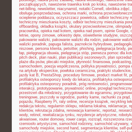
początkujących
,
nawożenie trawnika krok po kroku
,
nawożenie tra
net-billing
,
newsletter
,
niacynamid
,
notatki Cornell
,
obróbka zdjęć
,
obsługa posprzedażowa
,
ochrona marki
,
ochrona przeciwsłonecz
ocieplenie poddasza
,
oczyszczacz powietrza
,
odbiór techniczny 
techniczny mieszkania koszty
,
odbiór techniczny mieszkania por
offboarding
,
okładka książki
,
okulary przeciwsłoneczne
,
olimpiady
pracownika
,
opieka nad kotem
,
opieka nad psem
,
opinie Google
,
letnie
,
opony zimowe
,
orkiestry dęte
,
oświetlenie studyjne
,
oszczę
pakowanie walizki
,
pakowanie walizki dla rodzin
,
pakowanie waliz
walizki poradnik
,
papuga falista
,
paznokcie hybrydowe
,
pedagogik
niszowe
,
persona klienta
,
petsitter
,
phishing
,
pielęgnacja brody
,
pi
łap
,
pielęgnacja obuwia
,
pielęgnacja stóp
,
pierwsza pomoc dla kot
pitch deck
,
plan nauki
,
plan publikacji sezonowych
,
plan sprzedaż
plaże dla psów
,
plecaki miejskie
,
płynność finansowa
,
podcasting
samochodem
,
poezja współczesna
,
polityka prywatności
,
pompa c
na artykuły eksperckie
,
powłoka ceramiczna
,
praktyki studenckie
jazdy kat B
,
PrestaShop
,
procedury firmowe
,
product market fit
,
p
profilaktyka osteoporozy kiedy do lekarza
,
profilaktyka osteoporo
profilaktyka osteoporozy poradnik
,
próg rentowności
,
programowani
interakcji
,
prototypowanie
,
prywatność online
,
przegląd techniczny
przestrzeń dla młodzieży
,
przygotowanie do egzaminu
,
przygotow
treningowe
,
pszczoły w ogrodzie
,
punkty karne
,
rachunki za prąd
,
pojazdu
,
Raspberry Pi
,
raty online
,
recenzje książek
,
recykling te
redakcja tekstu
,
regulamin sklepu
,
reklama lokalna
,
reklamacje
,
r
klientów
,
rekrutacja zdalna
,
renowacja kamienic
,
reportaż
,
resear
wody
,
retinol
,
rewitalizacja rynku
,
rezydencje artystyczne
,
robotyk
akwariowe
,
router domowy
,
rower cargo
,
rozrząd
,
rozszerzona rze
rzemiosło artystyczne
,
samochód rodzinny
,
samochód używany
,
samochody miejskie
,
second hand
,
segmentacja klientów
,
self-pu