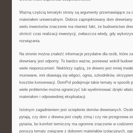
Ważną częścią tematyki strony są argumenty przemawiające za 
materiałem uniwersalnym. Dobrze zaprojektowany dom drewniany 
wielu inwestorów znaczenie ma również fakt, że budownictwo dre
skrócić czas realizacji inwestycji, zwłaszcza wtedy, gdy wykor
rozwiązania.
Na stronie można znaleźć informacje przydatne dla osób, które z
drewniany jest odporny. To bardzo ważne, ponieważ wokół budown
wiele nieporozumień. Niektórzy sądzą, że drewno jest mniej trwałe
murowane, inni obawiają się wilgoci, ognia, szkodników, skrzypie
kosztów konserwacji. DomPol podejmuje takie tematy w sposób p
wiele problemów można ograniczyć lub wyeliminować dzięki właś
materiałom i odpowiedniej eksploatacji.
Istotnym zagadnieniem jest ocieplenie domów drewnianych. Osob
pytają, czy dom z drewna jest ciepły zimą i czy nie przegrzewa si
pytania, bo komfort termiczny ma ogromne znaczenie w codzien
porusza tematy związane z doborem materiałów izolacyjnych, o