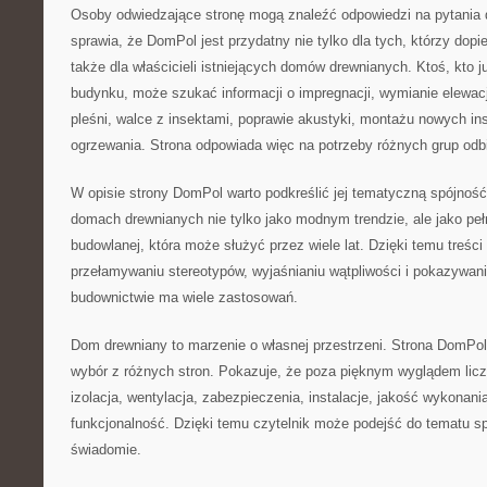
Osoby odwiedzające stronę mogą znaleźć odpowiedzi na pytania 
sprawia, że DomPol jest przydatny nie tylko dla tych, którzy dopi
także dla właścicieli istniejących domów drewnianych. Ktoś, kto 
budynku, może szukać informacji o impregnacji, wymianie elewacj
pleśni, walce z insektami, poprawie akustyki, montażu nowych ins
ogrzewania. Strona odpowiada więc na potrzeby różnych grup odb
W opisie strony DomPol warto podkreślić jej tematyczną spójność
domach drewnianych nie tylko jako modnym trendzie, ale jako peł
budowlanej, która może służyć przez wiele lat. Dzięki temu treś
przełamywaniu stereotypów, wyjaśnianiu wątpliwości i pokazywan
budownictwie ma wiele zastosowań.
Dom drewniany to marzenie o własnej przestrzeni. Strona DomPol
wybór z różnych stron. Pokazuje, że poza pięknym wyglądem licz
izolacja, wentylacja, zabezpieczenia, instalacje, jakość wykonani
funkcjonalność. Dzięki temu czytelnik może podejść do tematu spo
świadomie.