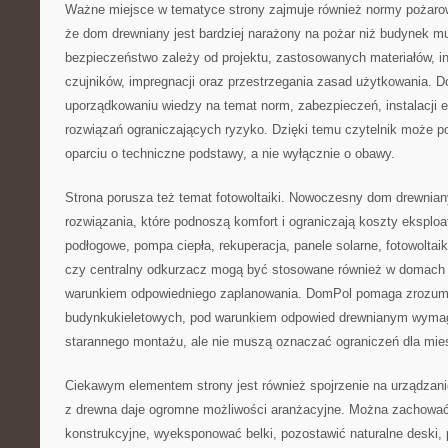
Ważne miejsce w tematyce strony zajmuje również normy pożarow
że dom drewniany jest bardziej narażony na pożar niż budynek m
bezpieczeństwo zależy od projektu, zastosowanych materiałów, in
czujników, impregnacji oraz przestrzegania zasad użytkowania
uporządkowaniu wiedzy na temat norm, zabezpieczeń, instalacji 
rozwiązań ograniczających ryzyko. Dzięki temu czytelnik może 
oparciu o techniczne podstawy, a nie wyłącznie o obawy.
Strona porusza też temat fotowoltaiki. Nowoczesny dom drewni
rozwiązania, które podnoszą komfort i ograniczają koszty eksploa
podłogowe, pompa ciepła, rekuperacja, panele solarne, fotowoltaik
czy centralny odkurzacz mogą być stosowane również w domach 
warunkiem odpowiedniego zaplanowania. DomPol pomaga zrozumie
budynkukieletowych, pod warunkiem odpowied drewnianym wymaga
starannego montażu, ale nie muszą oznaczać ograniczeń dla mi
Ciekawym elementem strony jest również spojrzenie na urządza
z drewna daje ogromne możliwości aranżacyjne. Można zachowa
konstrukcyjne, wyeksponować belki, pozostawić naturalne deski,