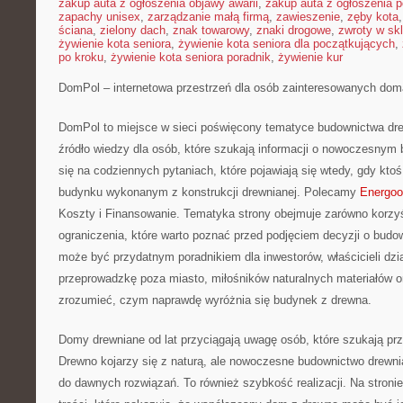
zakup auta z ogłoszenia objawy awarii
,
zakup auta z ogłoszenia p
zapachy unisex
,
zarządzanie małą firmą
,
zawieszenie
,
zęby kota
ściana
,
zielony dach
,
znak towarowy
,
znaki drogowe
,
zwroty w skl
żywienie kota seniora
,
żywienie kota seniora dla początkujących
,
po kroku
,
żywienie kota seniora poradnik
,
żywienie kur
DomPol – internetowa przestrzeń dla osób zainteresowanych dom
DomPol to miejsce w sieci poświęcony tematyce budownictwa dre
źródło wiedzy dla osób, które szukają informacji o nowoczesnym 
się na codziennych pytaniach, które pojawiają się wtedy, gdy kt
budynku wykonanym z konstrukcji drewnianej. Polecamy
Energoo
Koszty i Finansowanie. Tematyka strony obejmuje zarówno korzy
ograniczenia, które warto poznać przed podjęciem decyzji o bud
może być przydatnym poradnikiem dla inwestorów, właścicieli dzi
przeprowadzkę poza miasto, miłośników naturalnych materiałów o
zrozumieć, czym naprawdę wyróżnia się budynek z drewna.
Domy drewniane od lat przyciągają uwagę osób, które szukają prz
Drewno kojarzy się z naturą, ale nowoczesne budownictwo drewni
do dawnych rozwiązań. To również szybkość realizacji. Na stron