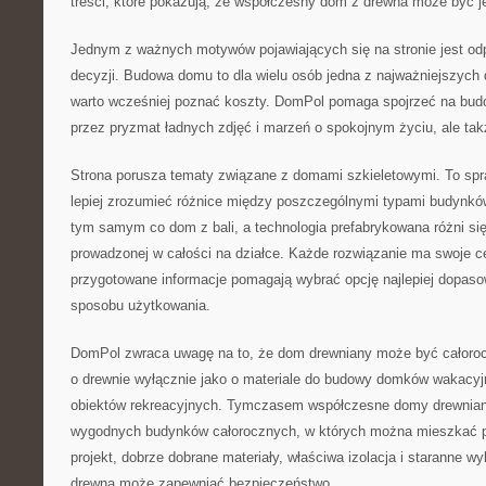
treści, które pokazują, że współczesny dom z drewna może być j
Jednym z ważnych motywów pojawiających się na stronie jest o
decyzji. Budowa domu to dla wielu osób jedna z najważniejszych d
warto wcześniej poznać koszty. DomPol pomaga spojrzeć na budo
przez pryzmat ładnych zdjęć i marzeń o spokojnym życiu, ale tak
Strona porusza tematy związane z domami szkieletowymi. To spr
lepiej zrozumieć różnice między poszczególnymi typami budynków
tym samym co dom z bali, a technologia prefabrykowana różni si
prowadzonej w całości na działce. Każde rozwiązanie ma swoje c
przygotowane informacje pomagają wybrać opcję najlepiej dopas
sposobu użytkowania.
DomPol zwraca uwagę na to, że dom drewniany może być całoroc
o drewnie wyłącznie jako o materiale do budowy domków wakacyjny
obiektów rekreacyjnych. Tymczasem współczesne domy drewnian
wygodnych budynków całorocznych, w których można mieszkać pr
projekt, dobrze dobrane materiały, właściwa izolacja i staranne w
drewna może zapewniać bezpieczeństwo.