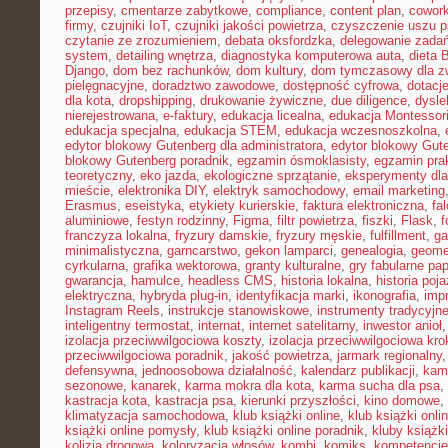
przepisy
,
cmentarze zabytkowe
,
compliance
,
content plan
,
cowork
firmy
,
czujniki IoT
,
czujniki jakości powietrza
,
czyszczenie uszu p
czytanie ze zrozumieniem
,
debata oksfordzka
,
delegowanie zada
system
,
detailing wnętrza
,
diagnostyka komputerowa auta
,
dieta
Django
,
dom bez rachunków
,
dom kultury
,
dom tymczasowy dla zw
pielęgnacyjne
,
doradztwo zawodowe
,
dostępność cyfrowa
,
dotacje
dla kota
,
dropshipping
,
drukowanie żywiczne
,
due diligence
,
dysle
nierejestrowana
,
e-faktury
,
edukacja licealna
,
edukacja Montessor
edukacja specjalna
,
edukacja STEM
,
edukacja wczesnoszkolna
,
edytor blokowy Gutenberg dla administratora
,
edytor blokowy Gute
blokowy Gutenberg poradnik
,
egzamin ósmoklasisty
,
egzamin pra
teoretyczny
,
eko jazda
,
ekologiczne sprzątanie
,
eksperymenty dla
mieście
,
elektronika DIY
,
elektryk samochodowy
,
email marketing
Erasmus
,
eseistyka
,
etykiety kurierskie
,
faktura elektroniczna
,
fa
aluminiowe
,
festyn rodzinny
,
Figma
,
filtr powietrza
,
fiszki
,
Flask
,
f
franczyza lokalna
,
fryzury damskie
,
fryzury męskie
,
fulfillment
,
g
minimalistyczna
,
garncarstwo
,
gekon lamparci
,
genealogia
,
geomet
cyrkularna
,
grafika wektorowa
,
granty kulturalne
,
gry fabularne pa
gwarancja
,
hamulce
,
headless CMS
,
historia lokalna
,
historia poj
elektryczna
,
hybryda plug-in
,
identyfikacja marki
,
ikonografia
,
impr
Instagram Reels
,
instrukcje stanowiskowe
,
instrumenty tradycyjn
inteligentny termostat
,
internat
,
internet satelitarny
,
inwestor anioł
izolacja przeciwwilgociowa koszty
,
izolacja przeciwwilgociowa kro
przeciwwilgociowa poradnik
,
jakość powietrza
,
jarmark regionalny
defensywna
,
jednoosobowa działalność
,
kalendarz publikacji
,
kam
sezonowe
,
kanarek
,
karma mokra dla kota
,
karma sucha dla psa
,
kastracja kota
,
kastracja psa
,
kierunki przyszłości
,
kino domowe
,
klimatyzacja samochodowa
,
klub książki online
,
klub książki onli
książki online pomysły
,
klub książki online poradnik
,
kluby książki
kolizja drogowa
,
koloryzacja włosów
,
kombi
,
komiks
,
kompetencje