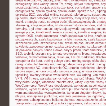
sesja wizerunkowa
,
Shopify
,
sieć mesh
,
skanowanie 3D
,
skład ks
ekologiczny
,
ślad wodny
,
smart TV
,
smog
,
smycz treningowa
,
sny
socjalizacja kota
,
socjalizacja szczeniaka
,
socrealizm
,
spacer z 
energetyczna
,
spółka cywilna
,
spółka jawna
,
spółka z o.o.
,
Spring
sprzedaż B2C
,
sprzedaż online
,
sprzedaż telefoniczna
,
sprzęt au
up polski
,
stare fotografie
,
staż zawodowy
,
sterylizacja kota
,
stłu
marki
,
strategia treści
,
strategia treści dla początkujących
,
strateg
streaming
,
stroje regionalne
,
studia online
,
studio domowe
,
styl b
formalny
,
styl smart casual
,
stylizacja sylwetki
,
stypendia
,
sukces
energetyczne
,
światłowód
,
świetlica szkolna
,
świetlica wiejska
,
św
system OKR
,
szafa kapsułowa
,
szafa kapsułowa na lato
,
szafa k
początkujących
,
szafa kapsułowa na lato inspiracje
,
szafa kapsuł
szczepienie kota
,
szczepienie psa
,
szelki dla psa
,
szkoła demokr
szkolenia zawodowe online
,
sztuka partycypacyjna
,
sztuka sakra
szyfrowanie danych
,
tańce ludowe
,
taryfy prądu
,
teatr amatorski
,
SEO
,
techniki uczenia się
,
tematy evergreen na bloga
,
terapia pe
telefonie
,
termomodernizacja
,
terrarium
,
TikTok marketing
,
tkactw
transporter dla kota
,
trening całego ciała
,
trening całego ciała dla
całego ciała plan treningowy
,
trening całego ciała poradnik
,
tuning
ubezpieczenie AC
,
ubezpieczenie OC
,
ubrania techniczne
,
ubrania
umowa najmu
,
umowa o dzieło
,
umowa o pracę
,
umowa zlecenie
,
upskilling
,
uwierzytelnianie dwuskładnikowe
,
UX writing
,
van rodzi
VPN
,
VR fitness
,
warsztat samochodowy
,
wartość klienta
,
WCAG
wizytówka Google
,
własność intelektualna
,
włosy kręcone
,
włosy 
WooCommerce
,
WordPress development
,
workation
,
wspólnota e
rodzinne
,
wybór studiów
,
wycena startupu
,
wycinanki ludowe
,
wym
wymiana studencka
,
wynagrodzenia
,
wynajem długoterminowy
,
wy
dla psa
,
wystąpienia publiczne
,
wystawy plenerowe
,
youngtimery
,
węchowe
,
zabezpieczenie balkonu dla kota
,
zabezpieczenie lakie
zakup auta używanego
,
zakup auta z ogłoszenia
,
zakup auta z og