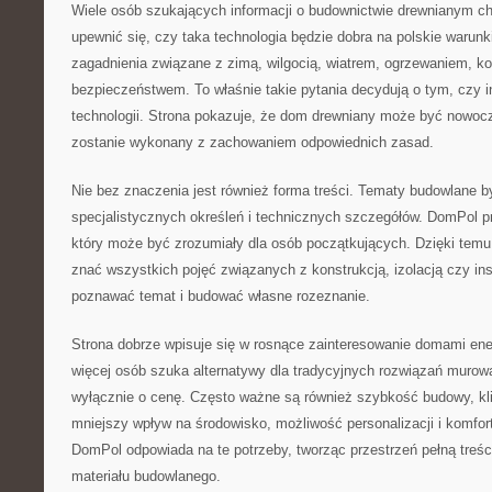
Wiele osób szukających informacji o budownictwie drewnianym c
upewnić się, czy taka technologia będzie dobra na polskie warun
zagadnienia związane z zimą, wilgocią, wiatrem, ogrzewaniem, kos
bezpieczeństwem. To właśnie takie pytania decydują o tym, czy i
technologii. Strona pokazuje, że dom drewniany może być nowoc
zostanie wykonany z zachowaniem odpowiednich zasad.
Nie bez znaczenia jest również forma treści. Tematy budowlane 
specjalistycznych określeń i technicznych szczegółów. DomPol p
który może być zrozumiały dla osób początkujących. Dzięki temu 
znać wszystkich pojęć związanych z konstrukcją, izolacją czy in
poznawać temat i budować własne rozeznanie.
Strona dobrze wpisuje się w rosnące zainteresowanie domami en
więcej osób szuka alternatywy dla tradycyjnych rozwiązań muro
wyłącznie o cenę. Często ważne są również szybkość budowy, kli
mniejszy wpływ na środowisko, możliwość personalizacji i komfor
DomPol odpowiada na te potrzeby, tworząc przestrzeń pełną treśc
materiału budowlanego.