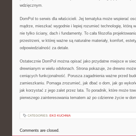
wdzięcznym.
DomPol to serwis dla właścicieli. Jej tematyka może wspierać os
mądrze, mieszkać wygodnie i lepiej rozumieć technologię, którą 
nie tylko ściany, dach i fundamenty. To cała filozofia projektowan
przestrzeni, w której ważne są naturalne materiały, komfort, estety
odpowiedzialność za detale.
Ostatecznie DomPol można opisać jako przydatne miejsce w si
drewnianym w wielu odsłonach. Strona pokazuje, że drewno może
ceniących funkcjonalność. Porusza zagadnienia ważne przed budow
zamieszkaniu. Pomaga zrozumieć, jak dbać o dom, jak go wykońc
jak korzystać z jego zalet przez lata. To poradnik, które może to
pierwszego zainteresowania tematem aż po cdzienne życie w do
CATEGORIES:
EKO KUCHNIA
Comments are closed.