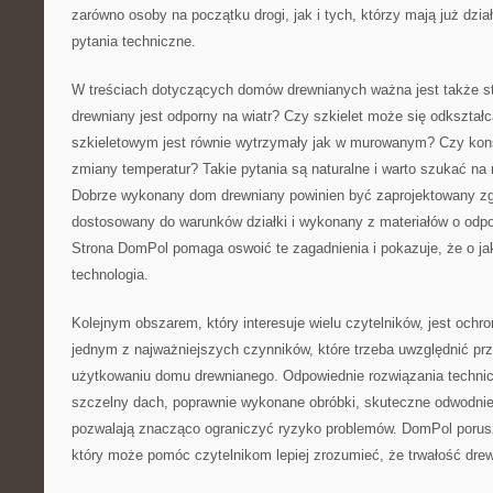
zarówno osoby na początku drogi, jak i tych, którzy mają już dział
pytania techniczne.
W treściach dotyczących domów drewnianych ważna jest także s
drewniany jest odporny na wiatr? Czy szkielet może się odkszta
szkieletowym jest równie wytrzymały jak w murowanym? Czy kons
zmiany temperatur? Takie pytania są naturalne i warto szukać na 
Dobrze wykonany dom drewniany powinien być zaprojektowany zg
dostosowany do warunków działki i wykonany z materiałów o odp
Strona DomPol pomaga oswoić te zagadnienia i pokazuje, że o j
technologia.
Kolejnym obszarem, który interesuje wielu czytelników, jest ochro
jednym z najważniejszych czynników, które trzeba uwzględnić prz
użytkowaniu domu drewnianego. Odpowiednie rozwiązania technicz
szczelny dach, poprawnie wykonane obróbki, skuteczne odwodnien
pozwalają znacząco ograniczyć ryzyko problemów. DomPol porus
który może pomóc czytelnikom lepiej zrozumieć, że trwałość drewn