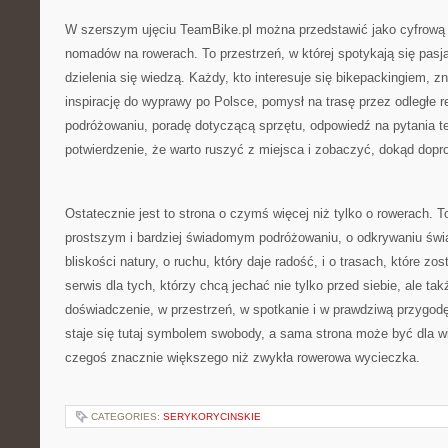
W szerszym ujęciu TeamBike.pl można przedstawić jako cyfrową
nomadów na rowerach. To przestrzeń, w której spotykają się pasja
dzielenia się wiedzą. Każdy, kto interesuje się bikepackingiem, zna
inspirację do wyprawy po Polsce, pomysł na trasę przez odległe re
podróżowaniu, poradę dotyczącą sprzętu, odpowiedź na pytania t
potwierdzenie, że warto ruszyć z miejsca i zobaczyć, dokąd dopr
Ostatecznie jest to strona o czymś więcej niż tylko o rowerach. 
prostszym i bardziej świadomym podróżowaniu, o odkrywaniu świ
bliskości natury, o ruchu, który daje radość, i o trasach, które zo
serwis dla tych, którzy chcą jechać nie tylko przed siebie, ale ta
doświadczenie, w przestrzeń, w spotkanie i w prawdziwą przygodę
staje się tutaj symbolem swobody, a sama strona może być dla w
czegoś znacznie większego niż zwykła rowerowa wycieczka.
CATEGORIES:
SERYKORYCINSKIE