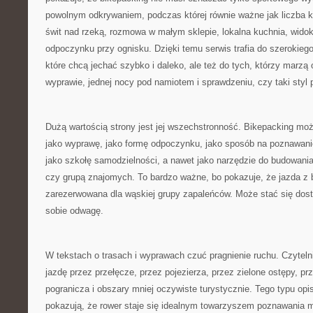
powolnym odkrywaniem, podczas której równie ważne jak liczba k
świt nad rzeką, rozmowa w małym sklepie, lokalna kuchnia, widok 
odpoczynku przy ognisku. Dzięki temu serwis trafia do szerokieg
które chcą jechać szybko i daleko, ale też do tych, którzy marzą o
wyprawie, jednej nocy pod namiotem i sprawdzeniu, czy taki styl p
Dużą wartością strony jest jej wszechstronność. Bikepacking możn
jako wyprawę, jako formę odpoczynku, jako sposób na poznawanie
jako szkołę samodzielności, a nawet jako narzędzie do budowania 
czy grupą znajomych. To bardzo ważne, bo pokazuje, że jazda z 
zarezerwowana dla wąskiej grupy zapaleńców. Może stać się dos
sobie odwagę.
W tekstach o trasach i wyprawach czuć pragnienie ruchu. Czytel
jazdę przez przełęcze, przez pojezierza, przez zielone ostępy, p
pogranicza i obszary mniej oczywiste turystycznie. Tego typu opis
pokazują, że rower staje się idealnym towarzyszem poznawania mi