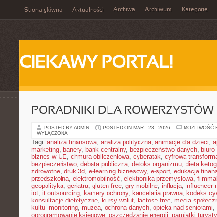
Archiwa
Archiwum
Kategorie
Strona główna
Aktualności
CIEKAWY PORTAL!
PORADNIKI DLA ROWERZYSTÓW
POSTED BY ADMIN
POSTED ON MAR - 23 - 2026
MOŻLIWOŚĆ 
WYŁĄCZONA
Tagi:
analiza finansowa
,
analiza polityczna
,
animacje dla dzieci
,
a
marketing
,
banery
,
bank centralny
,
bezpieczeństwo danych
,
biuro
biznes w UE
,
chmura obliczeniowa
,
cyberatak
,
cyfrowa transform
bezpieczeństwo
,
debata publiczna
,
detoks organizmu
,
dieta keto
zdrowotne
,
druk 3d
,
e-learning biznesowy
,
e-sport
,
edukacja finan
przedszkolna
,
elektromobilność
,
elektronika przemysłowa
,
filmma
geopolityka
,
geriatra
,
gluten free
,
gry mobilne
,
inflacja
,
influencer 
iot
,
it outsourcing
,
kamery ochrony
,
kancelaria prawna
,
kodeks cyw
konsultacje dietetyczne
,
kursy walut
,
lactose free
,
media społeczn
kultu
,
monitoring
,
muzea
,
ochrona danych
,
opieka nad seniorami
,
oprogramowanie księgowe
,
oszczędzanie energii
,
pamiątki turyst