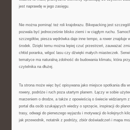
jest naprawdę w jego zasięgu.
Nie można pominąć też roli krajobrazu. Bikepacking jest szczegó
pozwala być jednocześnie blisko ziemi i w ciągłym ruchu. Samoc
szczegółów, piesza wędrówka daje inne tempo, a rower znajduje w
środek. Dzięki temu można lepiej czuć przestrzeń, zauważać zmi
chłód poranka, wilgoć lasu czy dźwięki małych miasteczek. Serwi
tematyce ma naturalną zdolność do budowania klimatu, która przy
czytelnika na dłużej.
Ta strona może więc być opisywana jako miejsce spotkania dla w
rowery, podróże i ruch poza utartym planem. Łączy w sobie użyte
marzeniem o drodze, a także z opowieścią o świecie widzianym z
portal dla osób szukających wiedzy o sprzęcie, inspiracji do pl
trasy, odwagi do pierwszego wyjazdu i motywacji do kolejnych kil
jak przewodnik, notatnik z podróży, zbiór doświadczeń i mapa moż