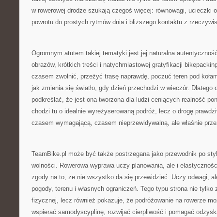
w rowerowej drodze szukają czegoś więcej: równowagi, ucieczki 
powrotu do prostych rytmów dnia i bliższego kontaktu z rzeczywis
Ogromnym atutem takiej tematyki jest jej naturalna autentyczno
obrazów, krótkich treści i natychmiastowej gratyfikacji bikepacki
czasem zwolnić, przeżyć trasę naprawdę, poczuć teren pod kołam
jak zmienia się światło, gdy dzień przechodzi w wieczór. Dlatego 
podkreślać, że jest ona tworzona dla ludzi ceniących realność p
chodzi tu o idealnie wyreżyserowaną podróż, lecz o drogę prawdz
czasem wymagającą, czasem nieprzewidywalną, ale właśnie prze
TeamBike.pl może być także postrzegana jako przewodnik po sty
wolności. Rowerowa wyprawa uczy planowania, ale i elastyczności
zgody na to, że nie wszystko da się przewidzieć. Uczy odwagi, al
pogody, terenu i własnych ograniczeń. Tego typu strona nie tylk
fizycznej, lecz również pokazuje, że podróżowanie na rowerze m
wspierać samodyscyplinę, rozwijać cierpliwość i pomagać odzys