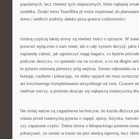
popularnych, lecz również tych niepozornych, które najlepiej sma
siodełka. Dzięki temu TeamBike.pl może inspirować do planowan
domu i wielkich podróży daleko poza granice codzienności.
Istotną częścią takiej strony są również treści o sprzęcie. W świ
przecież wyłącznie o sam rower, ale o cały system decyzji: jakie 
naprawdę zabrać, jak ograniczyć wagę bagażu, co będzie potrzebn
podczas deszczu, co sprawdzi się na szutrze, a co na długim asfa
te pytania stanowią pierwszy próg wejścia. Serwis odpowiada na n
budując zaufanie i pokazując, że dobry wyjazd nie musi oznacza
ani kosztownego kompletowania wszystkiego od zera. Czasem wię
nadmiar rzeczy, a prostota okazuje się najlepszą towarzyszką dro
Nie mniej ważne są zagadnienia techniczne, bo każda dłuższa pod
stawia przed rowerzystą pytania o napęd, opony, łożyska, hamulce
czy zapasowe części. Dobra strona o bikepackingu powinna oswaj
pokazywać, że serwis w trasie nie jest wiedzą tajemną, lecz zbio