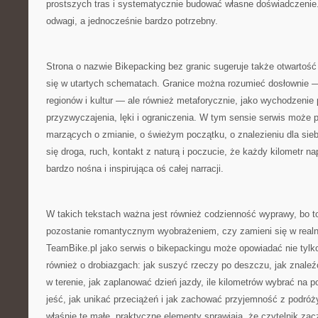
prostszych tras i systematycznie budować własne doświadczenie.
odwagi, a jednocześnie bardzo potrzebny.
Strona o nazwie Bikepacking bez granic sugeruje także otwartość
się w utartych schematach. Granice można rozumieć dosłownie —
regionów i kultur — ale również metaforycznie, jako wychodzenie
przyzwyczajenia, lęki i ograniczenia. W tym sensie serwis może 
marzących o zmianie, o świeżym początku, o znalezieniu dla siebie
się droga, ruch, kontakt z naturą i poczucie, że każdy kilometr 
bardzo nośna i inspirująca oś całej narracji.
W takich tekstach ważna jest również codzienność wyprawy, bo t
pozostanie romantycznym wyobrażeniem, czy zamieni się w real
TeamBike.pl jako serwis o bikepackingu może opowiadać nie tylko 
również o drobiazgach: jak suszyć rzeczy po deszczu, jak znaleź
w terenie, jak zaplanować dzień jazdy, ile kilometrów wybrać na 
jeść, jak unikać przeciążeń i jak zachować przyjemność z podró
właśnie te małe, praktyczne elementy sprawiają, że czytelnik za