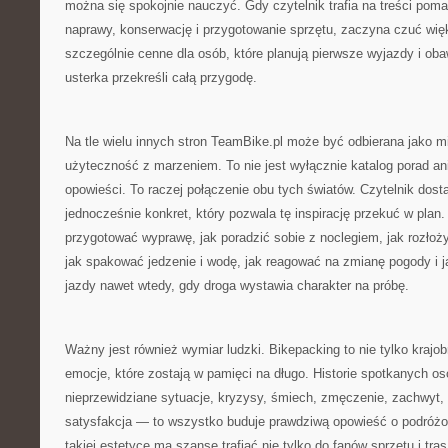
można się spokojnie nauczyć. Gdy czytelnik trafia na treści pom
naprawy, konserwację i przygotowanie sprzętu, zaczyna czuć wię
szczególnie cenne dla osób, które planują pierwsze wyjazdy i oba
usterka przekreśli całą przygodę.
Na tle wielu innych stron TeamBike.pl może być odbierana jako mi
użyteczność z marzeniem. To nie jest wyłącznie katalog porad ani
opowieści. To raczej połączenie obu tych światów. Czytelnik dostaj
jednocześnie konkret, który pozwala tę inspirację przekuć w plan.
przygotować wyprawę, jak poradzić sobie z noclegiem, jak rozłoży
jak spakować jedzenie i wodę, jak reagować na zmianę pogody i ja
jazdy nawet wtedy, gdy droga wystawia charakter na próbę.
Ważny jest również wymiar ludzki. Bikepacking to nie tylko krajobr
emocje, które zostają w pamięci na długo. Historie spotkanych o
nieprzewidziane sytuacje, kryzysy, śmiech, zmęczenie, zachwyt,
satysfakcja — to wszystko buduje prawdziwą opowieść o podróż
takiej estetyce ma szansę trafiać nie tylko do fanów sprzętu i tras