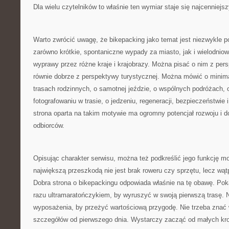
Dla wielu czytelników to właśnie ten wymiar staje się najcenniejsz
Warto zwrócić uwagę, że bikepacking jako temat jest niezwykle 
zarówno krótkie, spontaniczne wypady za miasto, jak i wielodnio
wyprawy przez różne kraje i krajobrazy. Można pisać o nim z pe
równie dobrze z perspektywy turystycznej. Można mówić o minim
trasach rodzinnych, o samotnej jeździe, o wspólnych podróżach, 
fotografowaniu w trasie, o jedzeniu, regeneracji, bezpieczeństwie
strona oparta na takim motywie ma ogromny potencjał rozwoju i d
odbiorców.
Opisując charakter serwisu, można też podkreślić jego funkcję m
największą przeszkodą nie jest brak roweru czy sprzętu, lecz wą
Dobra strona o bikepackingu odpowiada właśnie na tę obawę. Poka
razu ultramaratończykiem, by wyruszyć w swoją pierwszą trasę. 
wyposażenia, by przeżyć wartościową przygodę. Nie trzeba znać
szczegółów od pierwszego dnia. Wystarczy zacząć od małych kr