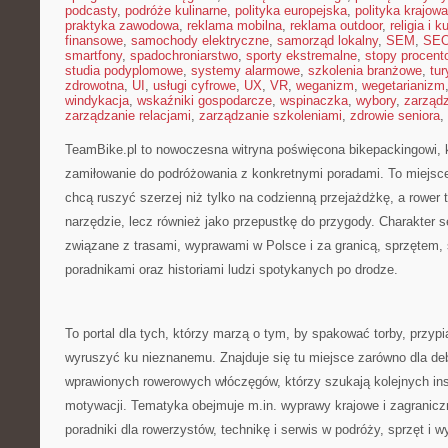
podcasty
,
podróże kulinarne
,
polityka europejska
,
polityka krajowa
praktyka zawodowa
,
reklama mobilna
,
reklama outdoor
,
religia i k
finansowe
,
samochody elektryczne
,
samorząd lokalny
,
SEM
,
SE
smartfony
,
spadochroniarstwo
,
sporty ekstremalne
,
stopy procent
studia podyplomowe
,
systemy alarmowe
,
szkolenia branżowe
,
tur
zdrowotna
,
UI
,
usługi cyfrowe
,
UX
,
VR
,
weganizm
,
wegetarianizm
windykacja
,
wskaźniki gospodarcze
,
wspinaczka
,
wybory
,
zarząd
zarządzanie relacjami
,
zarządzanie szkoleniami
,
zdrowie seniora
,
TeamBike.pl to nowoczesna witryna poświęcona bikepackingowi, k
zamiłowanie do podróżowania z konkretnymi poradami. To miejsce
chcą ruszyć szerzej niż tylko na codzienną przejażdżkę, a rower t
narzędzie, lecz również jako przepustkę do przygody. Charakter 
związane z trasami, wyprawami w Polsce i za granicą, sprzętem, 
poradnikami oraz historiami ludzi spotykanych po drodze.
To portal dla tych, którzy marzą o tym, by spakować torby, przypi
wyruszyć ku nieznanemu. Znajduje się tu miejsce zarówno dla debi
wprawionych rowerowych włóczęgów, którzy szukają kolejnych insp
motywacji. Tematyka obejmuje m.in. wyprawy krajowe i zagranic
poradniki dla rowerzystów, technikę i serwis w podróży, sprzęt i 