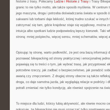
historie z trasy. Polecamy
Ludzie i Historie z Trasy
i Trasy Bikep
granic to nie tylko motto, ale także sposób myślenia. W centrum t
jego maszyna, droga i potrzeba doświadczania świata w sposób 
sakwami lub torbami daje lekkość, której trudno szukać w innych
zatrzymać się tam, gdzie krajobraz staje się wyjątkowy, można z
intuicja albo spotkani ludzie podpowiedzą lepszy kierunek. Taki w
stroną: mniej pośpiechu, więcej sensu, mniej schematów, więcej a
Opisując tę stronę, warto podkreślić, że jest ona bazą informacji 
poznawać bikepacking od strony praktycznej i emocjonalnej jedno
pojawiają się tu treści o tym, jak wybrać trasę, jak przygotować
potrzebne rzeczy, jak zadbać o bezpieczeństwo, jak poradzić so
awarią czy zmęczeniem. Z drugiej strony obecne są także refleks
droga, co daje samotna jazda, jak wyglądają relacje w podróży i
potrafi zmieniać nie tylko kondycję, ale również spojrzenie na świa
To miejsce dla ludzi, którzy lubią aktywność, ale równie mocno ce
pokazuje, że bikepacking nie musi oznaczać tylko sportowego w