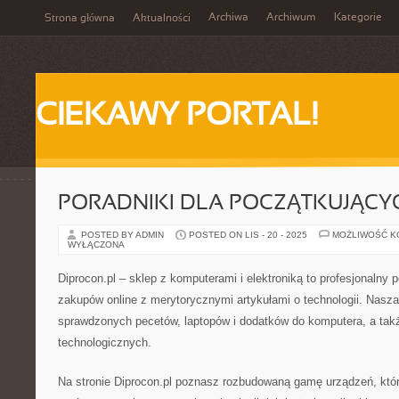
Archiwa
Archiwum
Kategorie
Strona główna
Aktualności
CIEKAWY PORTAL!
PORADNIKI DLA POCZĄTKUJĄCY
POSTED BY ADMIN
POSTED ON LIS - 20 - 2025
MOŻLIWOŚĆ 
WYŁĄCZONA
Diprocon.pl – sklep z komputerami i elektroniką to profesjonalny po
zakupów online z merytorycznymi artykułami o technologii. Nasza 
sprawdzonych pecetów, laptopów i dodatków do komputera, a tak
technologicznych.
Na stronie Diprocon.pl poznasz rozbudowaną gamę urządzeń, któ