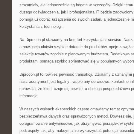
zrozumiały, ale jednocześnie są bogate w szczegóły. Dzięki tem
dużego doświadczenia, jak i profesjonalista IT będzie zadowolony 
pomogą Ci dobrać urządzenia do swoich zadań, a jednocześnie 
korzystania z technologii.
Na Diprocon.pl stawiamy na komfort korzystania z serwisu. Nasza 
a nawigacja ułatwia szybkie dotarcie do produktów. opcje zawęża
selekcję towarów zgodnie z planowanym budżetem. Dodatkowo se
produktami pomaga szybko zorientować się w popularnych wybor
Diprocon.pl to również pewność transakcji. Działamy z uznanymi
nasz asortyment jest legalny i wspierany serwisowo. konkretne in
sprawiają, że klient czuje się pewnie, a obsługa posprzedażowa
informacje.
W naszych wpisach eksperckich często omawiamy temat optymali
bezpieczeństwa danych oraz sprawdzonych metod. Dowiesz się, 
oprogramowanie antywirusowe, jak utrzymywać porządek w system
podzespoły tak, aby maksymalnie wykorzystać potencjał posiada