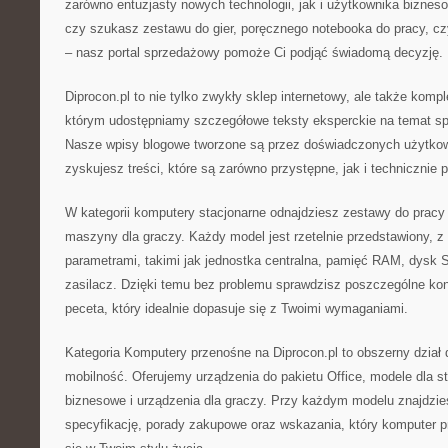
zarówno entuzjasty nowych technologii, jak i użytkownika biznes
czy szukasz zestawu do gier, poręcznego notebooka do pracy, c
– nasz portal sprzedażowy pomoże Ci podjąć świadomą decyzję.
Diprocon.pl to nie tylko zwykły sklep internetowy, ale także kom
którym udostępniamy szczegółowe teksty eksperckie na temat s
Nasze wpisy blogowe tworzone są przez doświadczonych użytkow
zyskujesz treści, które są zarówno przystępne, jak i technicznie 
W kategorii komputery stacjonarne odnajdziesz zestawy do pracy 
maszyny dla graczy. Każdy model jest rzetelnie przedstawiony, 
parametrami, takimi jak jednostka centralna, pamięć RAM, dysk 
zasilacz. Dzięki temu bez problemu sprawdzisz poszczególne konf
peceta, który idealnie dopasuje się z Twoimi wymaganiami.
Kategoria Komputery przenośne na Diprocon.pl to obszerny dział d
mobilność. Oferujemy urządzenia do pakietu Office, modele dla s
biznesowe i urządzenia dla graczy. Przy każdym modelu znajdzi
specyfikację, porady zakupowe oraz wskazania, który komputer pr