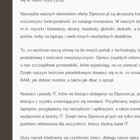
się w Twoim stylu życia.
Niezwykle ważnym elementem oferty Diprocon.pl są akcesoria ko
rozszerzysz funkcjonalność ze swojego komputera. W naszym dzi
m.in. myszki i klawiatury, ekrany, headsety, głośniki, drukarki, a t
portów, torby na laptopy i wiele innych niezbędnych dodatków.
To, co wyróżnia naszą stronę na tle innych portali z technologią, to
produktowej z treściami merytorycznymi. Oprócz zwykłych inform
u nas szczegółowe przewodniki, które wyjaśniają, na co zwracać
Dzięki naszym treściom poradnikowym dowiesz się m.in. co ozna
RAM, jak dobrać monitor, a także jak dbać o sprzęt.
Nowości i porady IT, które na bieżąco dodajemy na Diprocon.pl, 
bieżąco z szybko zmieniającymi się trendami. Przybliżamy wejśc
laptopów, przyglądamy się narzędziom i aplikacjom, a także kom
wydarzenia w branży IT. Dzięki temu Diprocon.pl jest nie tylko m
punktem odniesienia dla wszystkich, którzy śledzą świat IT.
Duży nacisk kładziemy na czytelność treści, dlatego nasze opis