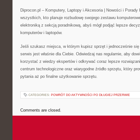
Diprocon.pl – Komputery, Laptopy i Akcesoria | Nowości i Porady I
wszystkich, kto planuje rozbudowę swojego zestawu komputerow
elektroniką z sekcją poradnikową, abyś mógł podjąć lepsze decy
komputerów i laptopów.
Jeśli szukasz miejsca, w którym kupisz sprzęt i jednocześnie si
serwis jest właśnie dla Ciebie. Odwiedzaj nas regularnie, aby dow
korzystać z wiedzy ekspertów i odkrywać coraz lepsze rozwiązani
centrum technologiczne oraz wiarygodne źródło sprzętu, który pr
pytania aż po finalne użytkowanie sprzętu.
CATEGORIES:
POWRÓT DO AKTYWNOŚCI PO DŁUGIEJ PRZERWIE
Comments are closed.