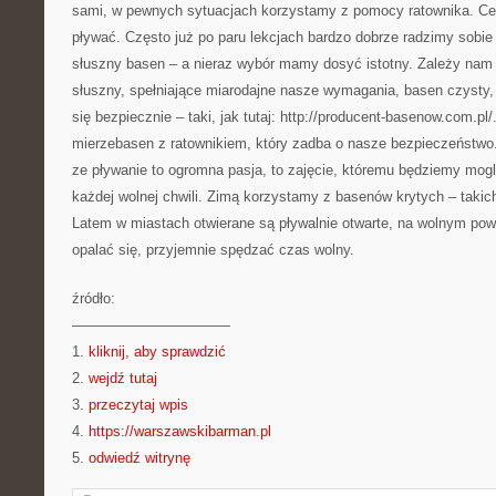
sami, w pewnych sytuacjach korzystamy z pomocy ratownika. Cel 
pływać. Często już po paru lekcjach bardzo dobrze radzimy sobi
słuszny basen – a nieraz wybór mamy dosyć istotny. Zależy nam 
słuszny, spełniające miarodajne nasze wymagania, basen czysty
się bezpiecznie – taki, jak tutaj: http://producent-basenow.com.pl
mierzebasen z ratownikiem, który zadba o nasze bezpieczeństw
ze pływanie to ogromna pasja, to zajęcie, któremu będziemy mogl
każdej wolnej chwili. Zimą korzystamy z basenów krytych – takic
Latem w miastach otwierane są pływalnie otwarte, na wolnym po
opalać się, przyjemnie spędzać czas wolny.
źródło:
———————————
1.
kliknij, aby sprawdzić
2.
wejdź tutaj
3.
przeczytaj wpis
4.
https://warszawskibarman.pl
5.
odwiedź witrynę