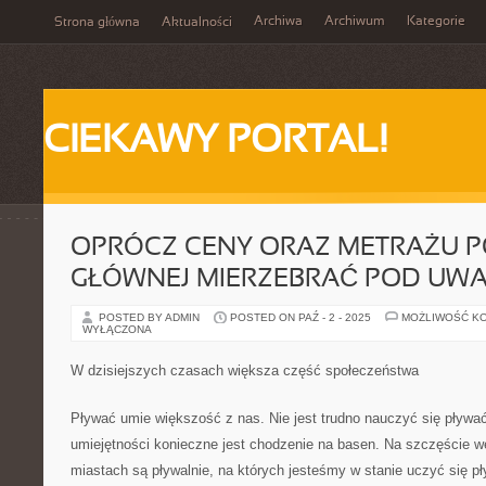
Archiwa
Archiwum
Kategorie
Strona główna
Aktualności
CIEKAWY PORTAL!
OPRÓCZ CENY ORAZ METRAŻU 
GŁÓWNEJ MIERZEBRAĆ POD UWA
POSTED BY ADMIN
POSTED ON PAŹ - 2 - 2025
MOŻLIWOŚĆ K
WYŁĄCZONA
W dzisiejszych czasach większa część społeczeństwa
Pływać umie większość z nas. Nie jest trudno nauczyć się pływać
umiejętności konieczne jest chodzenie na basen. Na szczęście 
miastach są pływalnie, na których jesteśmy w stanie uczyć się 