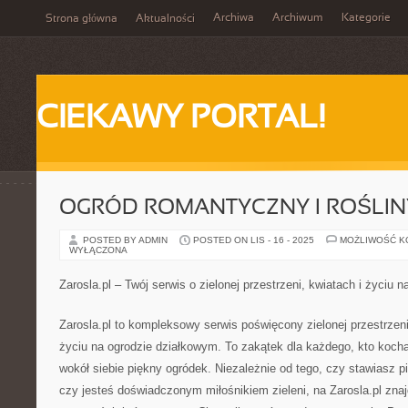
Archiwa
Archiwum
Kategorie
Strona główna
Aktualności
CIEKAWY PORTAL!
OGRÓD ROMANTYCZNY I ROŚLI
POSTED BY ADMIN
POSTED ON LIS - 16 - 2025
MOŻLIWOŚĆ 
WYŁĄCZONA
Zarosla.pl – Twój serwis o zielonej przestrzeni, kwiatach i życiu 
Zarosla.pl to kompleksowy serwis poświęcony zielonej przestrzen
życiu na ogrodzie działkowym. To zakątek dla każdego, kto kocha
wokół siebie piękny ogródek. Niezależnie od tego, czy stawiasz p
czy jesteś doświadczonym miłośnikiem zieleni, na Zarosla.pl znaj