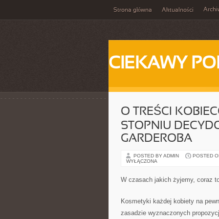
Arch
Strona główna
Aktualności
CIEKAWY PO
O TREŚCI KOBIE
STOPNIU DECYDO
GARDEROBA
POSTED BY ADMIN
POSTED ON
WYŁĄCZONA
W czasach jakich żyjemy, coraz t
Kosmetyki każdej kobiety na pewn
zasadzie wyznaczonych propozycji