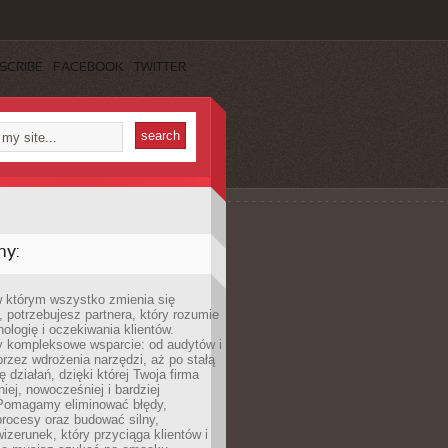
SCRIBE
FACEBOOK
TWITTER
my:
w którym wszystko zmienia się
 potrzebujesz partnera, który rozumie
nologię i oczekiwania klientów.
 kompleksowe wsparcie: od audytów i
 przez wdrożenia narzędzi, aż po stałą
 działań, dzięki której Twoja firma
niej, nowocześniej i bardziej
Pomagamy eliminować błędy,
rocesy oraz budować silny,
izerunek, który przyciąga klientów i