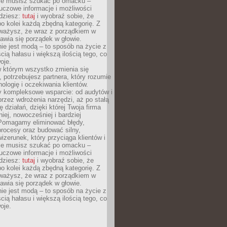
Nie musisz szukać po omacku –
uczowe informacje i możliwości
jdziesz:
tutaj
i wyobraź sobie, że
o kolei każdą zbędną kategorię. Z
ażysz, że wraz z porządkiem w
awia się porządek w głowie.
ie jest modą – to sposób na życie z
ścią hałasu i większą ilością tego, co
oje.
w którym wszystko zmienia się
 potrzebujesz partnera, który rozumie
nologię i oczekiwania klientów.
 kompleksowe wsparcie: od audytów i
 przez wdrożenia narzędzi, aż po stałą
 działań, dzięki której Twoja firma
niej, nowocześniej i bardziej
Pomagamy eliminować błędy,
rocesy oraz budować silny,
izerunek, który przyciąga klientów i
Nie musisz szukać po omacku –
uczowe informacje i możliwości
jdziesz:
tutaj
i wyobraź sobie, że
o kolei każdą zbędną kategorię. Z
ażysz, że wraz z porządkiem w
awia się porządek w głowie.
ie jest modą – to sposób na życie z
ścią hałasu i większą ilością tego, co
oje.