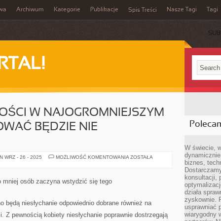
iwa
Archiwum
Kategorie
Publikacje
Nasze Tagi
Tagi
Spis Treści
SUB
RTAL!
COŚCI W NAJOGROMNIEJSZYM
Poleca
WAĆ BĘDZIE NIE
W świecie, 
dynamicznie,
O
 WRZ - 26 - 2025
MOŻLIWOŚĆ KOMENTOWANIA
ZOSTAŁA
biznes, tech
TREŚCI
KOBIECOŚCI
Dostarczamy
W
konsultacji,
NAJOGROMNIEJSZYM
o mniej osób zaczyna wstydzić się tego
STOPNIU
optymalizację
DECYDOWAĆ
działa spraw
BĘDZIE
zyskownie. 
NIE
o będą niesłychanie odpowiednio dobrane również na
GARDEROBA
usprawniać p
wiarygodny w
. Z pewnością kobiety niesłychanie poprawnie dostrzegają