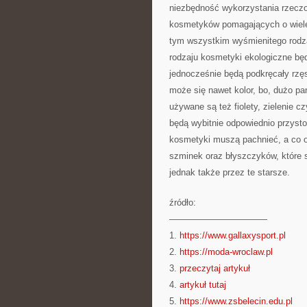
niezbędność wykorzystania rzecz
kosmetyków pomagających o wiele 
tym wszystkim wyśmienitego rodzaj
rodzaju kosmetyki ekologiczne będ
jednocześnie będą podkręcały rzęs
może się nawet kolor, bo, dużo pa
używane są też fiolety, zielenie c
będą wybitnie odpowiednio przyst
kosmetyki muszą pachnieć, a co 
szminek oraz błyszczyków, które s
jednak także przez te starsze.
źródło:
———————————
1.
https://www.gallaxysport.pl
2.
https://moda-wroclaw.pl
3.
przeczytaj artykuł
4.
artykuł tutaj
5.
https://www.zsbelecin.edu.pl