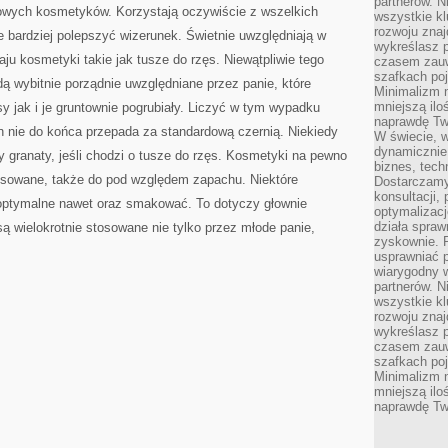
partnerów. 
owych kosmetyków. Korzystają oczywiście z wszelkich
wszystkie kl
rozwoju zna
bardziej polepszyć wizerunek. Świetnie uwzględniają w
wykreślasz p
u kosmetyki takie jak tusze do rzęs. Niewątpliwie tego
czasem zauw
szafkach poj
ą wybitnie porządnie uwzględniane przez panie, które
Minimalizm n
mniejszą ilo
y jak i je gruntownie pogrubiały. Liczyć w tym wypadku
naprawdę Tw
n nie do końca przepada za standardową czernią. Niekiedy
W świecie, 
dynamicznie,
zy granaty, jeśli chodzi o tusze do rzęs. Kosmetyki na pewno
biznes, tech
osowane, także do pod względem zapachu. Niektóre
Dostarczamy
konsultacji,
optymalne nawet oraz smakować. To dotyczy głownie
optymalizację
działa spraw
ą wielokrotnie stosowane nie tylko przez młode panie,
zyskownie. 
usprawniać p
wiarygodny w
partnerów. 
wszystkie kl
rozwoju zna
wykreślasz p
czasem zauw
szafkach poj
Minimalizm n
mniejszą ilo
naprawdę Tw