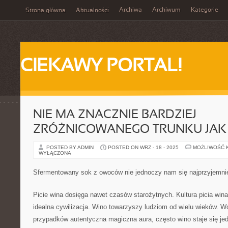
Archiwa
Archiwum
Kategorie
Strona główna
Aktualności
CIEKAWY PORTAL!
NIE MA ZNACZNIE BARDZIEJ
ZRÓŻNICOWANEGO TRUNKU JAK
POSTED BY ADMIN
POSTED ON WRZ - 18 - 2025
MOŻLIWOŚĆ 
WYŁĄCZONA
Sfermentowany sok z owoców nie jednoczy nam się najprzyjemni
Picie wina dosięga nawet czasów starożytnych. Kultura picia wina 
idealna cywilizacja. Wino towarzyszy ludziom od wielu wieków. W
przypadków autentyczna magiczna aura, często wino staje się j