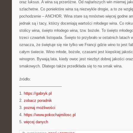
oraz luksus. A wina są przeróżne. Od najtańszych win miernej jako
szlachetne. Co poniektóre wina są niezwykle drogie, a to ze wzgl
pochodzenie – ANCHOR. Wina stare są mnóstwo więcej godne aniż
jednak są i tacy, którzy doceniają wartości młodego wina. Co roku 
stolicy wina, święto młodego wina, tzw. bożole. To święto młodeg
trzeci czwartek listopada. Święto to przybrało w ostatnich latach
oznacza, że świętuje się nie tylko we Francji gdzie wino to jest f
całym świecie. Wino młode, bożole, czasami jest kiepskiej jakości
winogron. Bywają lata, kiedy owoc jest niezbyt dobrej jakości ora
smakowych. Dlatego także przedkłada się to na smak wina.
źródło:
———————————
1.
https://gabryk.pl
2.
zobacz poradnik
3.
poznaj możliwości
4.
https://www.pokochajmilosc.pl
5.
więcej danych