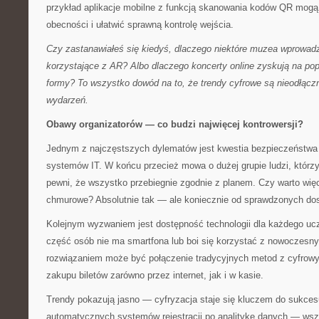
przykład aplikacje mobilne z funkcją skanowania kodów QR mogą z
obecności i ułatwić sprawną kontrolę wejścia.
Czy zastanawiałeś się kiedyś, dlaczego niektóre muzea wprowadz
korzystające z AR? Albo dlaczego koncerty online zyskują na pop
formy? To wszystko dowód na to, że trendy cyfrowe są nieodłąc
wydarzeń.
Obawy organizatorów — co budzi najwięcej kontrowersji?
Jednym z najczęstszych dylematów jest kwestia bezpieczeństwa
systemów IT. W końcu przecież mowa o dużej grupie ludzi, którzy
pewni, że wszystko przebiegnie zgodnie z planem. Czy warto wię
chmurowe? Absolutnie tak — ale koniecznie od sprawdzonych do
Kolejnym wyzwaniem jest dostępność technologii dla każdego ucz
część osób nie ma smartfona lub boi się korzystać z nowoczesnyc
rozwiązaniem może być połączenie tradycyjnych metod z cyfrowy
zakupu biletów zarówno przez internet, jak i w kasie.
Trendy pokazują jasno — cyfryzacja staje się kluczem do sukces
automatycznych systemów rejestracji po analitykę danych — wszy