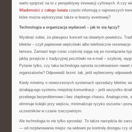
warto spojrzeć na to z perspektywy innowacji cyfrowych. A czy w
Wiadomości z całego świata
często informują o najnowszych tren
które można wykorzystać także w branży eventowej?
Technologia a organizacja wydarzeń – jak to się łączy?
Wyobraź sobie, że planujesz koncert na otwartym powietrzu. Tra
biletów – czyli papierowe wejściówki albo telefoniczne rezerwacj
lamusa. Zamiast tego coraz częściej sięga się po rozwiązania typ
jakby przejście z tradycyjnej pocztówki na e-mail – szybciej, wygod
Pytanie tylko, czy taka technologia sprosta oczekiwaniom nawet
organizatorów? Odpowiedź brzmi: tak, jeśli wybierzemy odpowiedn
Kiedy mówimy o nowoczesnych systemach sprzedaży biletów, war
działającego systemu miejskiej komunikacji – jeśli wszystko dział
przebiega bezproblemowo i bez zbędnego chaosu. Analogicznie, 
eliminuje kolejki przy wejściu, minimalizuje ryzyko oszustw i poz
uczestników w czasie rzeczywistym.
Ale technologia to nie tylko sprzedaż. To także narzędzia do zar
— od rozplanowania miejsc na widowni po kontrolę dostępu czy st