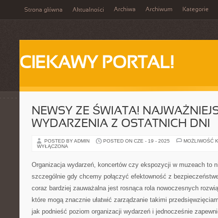
Archiwa
Archiwum
Kategorie
Strona główna
Aktualności
CIEKAWY PORTAL!
NEWSY ZE ŚWIATA! NAJWAŻNIEJ
WYDARZENIA Z OSTATNICH DNI
POSTED BY ADMIN
POSTED ON CZE - 19 - 2025
MOŻLIWOŚĆ 
WYŁĄCZONA
Organizacja wydarzeń, koncertów czy ekspozycji w muzeach to n
szczególnie gdy chcemy połączyć efektowność z bezpieczeństw
coraz bardziej zauważalna jest rosnąca rola nowoczesnych rozwią
które mogą znacznie ułatwić zarządzanie takimi przedsięwzięciami
jak podnieść poziom organizacji wydarzeń i jednocześnie zapewn