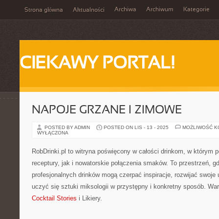
Archiwa
Archiwum
Kategorie
Strona główna
Aktualności
CIEKAWY PORTAL!
NAPOJE GRZANE I ZIMOWE
POSTED BY ADMIN
POSTED ON LIS - 13 - 2025
MOŻLIWOŚĆ 
WYŁĄCZONA
RobDrinki.pl to witryna poświęcony w całości drinkom, w którym
receptury, jak i nowatorskie połączenia smaków. To przestrzeń, g
profesjonalnych drinków mogą czerpać inspiracje, rozwijać swoje 
uczyć się sztuki miksologii w przystępny i konkretny sposób. Wa
Cocktail Stories
i Likiery.