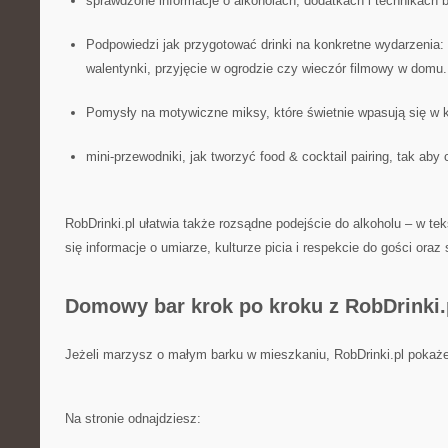
sprawdzone informacje o alkoholach, dodatkach i technikach 
Podpowiedzi jak przygotować drinki na konkretne wydarzenia: 
walentynki, przyjęcie w ogrodzie czy wieczór filmowy w domu.
Pomysły na motywiczne miksy, które świetnie wpasują się w k
mini-przewodniki, jak tworzyć food & cocktail pairing, tak aby
RobDrinki.pl ułatwia także rozsądne podejście do alkoholu – w tek
się informacje o umiarze, kulturze picia i respekcie do gości oraz
Domowy bar krok po kroku z RobDrinki.
Jeżeli marzysz o małym barku w mieszkaniu, RobDrinki.pl pokaże
Na stronie odnajdziesz: