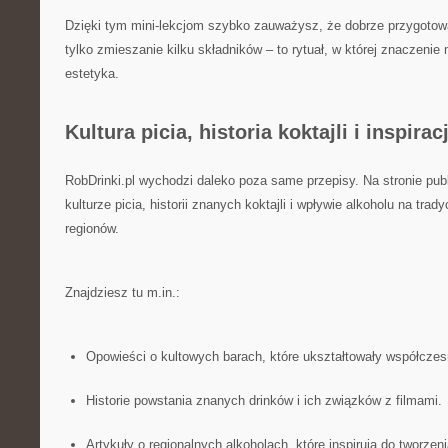
Dzięki tym mini-lekcjom szybko zauważysz, że dobrze przygotowa
tylko zmieszanie kilku składników – to rytuał, w której znaczenie
estetyka.
Kultura picia, historia koktajli i inspira
RobDrinki.pl wychodzi daleko poza same przepisy. Na stronie pub
kulturze picia, historii znanych koktajli i wpływie alkoholu na tra
regionów.
Znajdziesz tu m.in.:
Opowieści o kultowych barach, które ukształtowały współczes
Historie powstania znanych drinków i ich związków z filmami.
Artykuły o regionalnych alkoholach, które inspirują do tworzeni