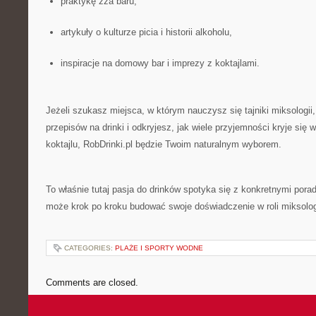
praktykę zza baru,
artykuły o kulturze picia i historii alkoholu,
inspiracje na domowy bar i imprezy z koktajlami.
Jeżeli szukasz miejsca, w którym nauczysz się tajniki miksologi
przepisów na drinki i odkryjesz, jak wiele przyjemności kryje si
koktajlu, RobDrinki.pl będzie Twoim naturalnym wyborem.
To właśnie tutaj pasja do drinków spotyka się z konkretnymi pora
może krok po kroku budować swoje doświadczenie w roli miksolo
CATEGORIES:
PLAŻE I SPORTY WODNE
Comments are closed.