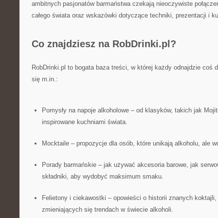
ambitnych pasjonatów barmaństwa czekają nieoczywiste połączeni
całego świata oraz wskazówki dotyczące techniki, prezentacji i kul
Co znajdziesz na RobDrinki.pl?
RobDrinki.pl to bogata baza treści, w której każdy odnajdzie coś d
się m.in.:
Pomysły na napoje alkoholowe – od klasyków, takich jak Moji
inspirowane kuchniami świata.
Mocktaile – propozycje dla osób, które unikają alkoholu, ale w
Porady barmańskie – jak używać akcesoria barowe, jak serwow
składniki, aby wydobyć maksimum smaku.
Felietony i ciekawostki – opowieści o historii znanych koktajli,
zmieniających się trendach w świecie alkoholi.