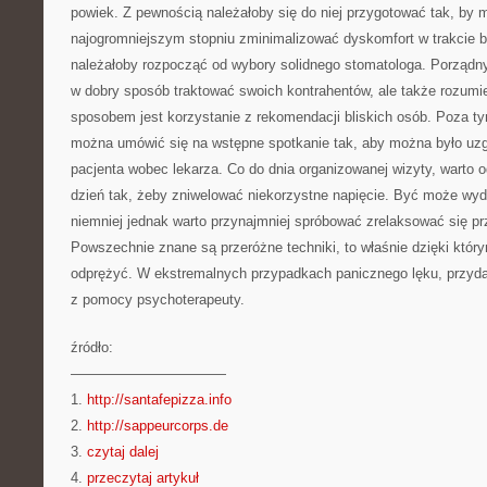
powiek. Z pewnością należałoby się do niej przygotować tak, by m
najogromniejszym stopniu zminimalizować dyskomfort w trakcie 
należałoby rozpocząć od wybory solidnego stomatologa. Porządny
w dobry sposób traktować swoich kontrahentów, ale także rozumi
sposobem jest korzystanie z rekomendacji bliskich osób. Poza ty
można umówić się na wstępne spotkanie tak, aby można było uz
pacjenta wobec lekarza. Co do dnia organizowanej wizyty, warto o
dzień tak, żeby zniwelować niekorzystne napięcie. Być może wyd
niemniej jednak warto przynajmniej spróbować zrelaksować się pr
Powszechnie znane są przeróżne techniki, to właśnie dzięki któr
odprężyć. W ekstremalnych przypadkach panicznego lęku, przyd
z pomocy psychoterapeuty.
źródło:
———————————
1.
http://santafepizza.info
2.
http://sappeurcorps.de
3.
czytaj dalej
4.
przeczytaj artykuł