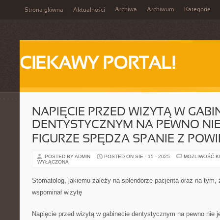
Archiwa
Archiwum
Kategorie
Strona główna
Aktualności
CIEKAWY PORTAL!
NAPIĘCIE PRZED WIZYTĄ W GABI
DENTYSTYCZNYM NA PEWNO NIE
FIGURZE SPĘDZA SPANIE Z POWI
POSTED BY ADMIN
POSTED ON SIE - 15 - 2025
MOŻLIWOŚĆ 
WYŁĄCZONA
Stomatolog, jakiemu zależy na splendorze pacjenta oraz na tym,
wspominał wizytę
Napięcie przed wizytą w gabinecie dentystycznym na pewno nie j