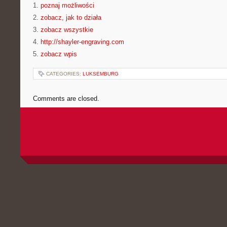
1.
poznaj możliwości
2.
zobacz, jak to działa
3.
zobacz wszystkie
4.
http://shayler-engraving.com
5.
zobacz wpis
CATEGORIES:
LUKSEMBURG
Comments are closed.