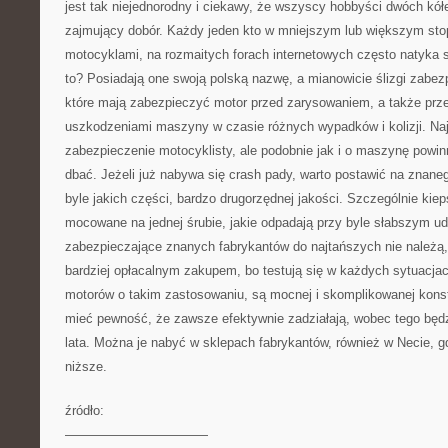
jest tak niejednorodny i ciekawy, że wszyscy hobbyści dwóch kółe
zajmujący dobór. Każdy jeden kto w mniejszym lub większym stop
motocyklami, na rozmaitych forach internetowych często natyka s
to? Posiadają one swoją polską nazwę, a mianowicie ślizgi zabez
które mają zabezpieczyć motor przed zarysowaniem, a także prz
uszkodzeniami maszyny w czasie różnych wypadków i kolizji. Naj
zabezpieczenie motocyklisty, ale podobnie jak i o maszynę powi
dbać. Jeżeli już nabywa się crash pady, warto postawić na znane
byle jakich części, bardzo drugorzędnej jakości. Szczególnie kie
mocowane na jednej śrubie, jakie odpadają przy byle słabszym ud
zabezpieczające znanych fabrykantów do najtańszych nie należą,
bardziej opłacalnym zakupem, bo testują się w każdych sytuacj
motorów o takim zastosowaniu, są mocnej i skomplikowanej konst
mieć pewność, że zawsze efektywnie zadziałają, wobec tego będzi
lata. Można je nabyć w sklepach fabrykantów, również w Necie, g
niższe.
źródło:
———————————