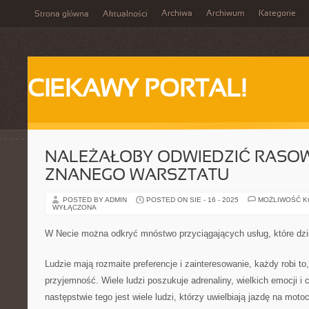
Archiwa
Archiwum
Kategorie
Strona główna
Aktualności
CIEKAWY PORTAL!
NALEŻAŁOBY ODWIEDZIĆ RASO
ZNANEGO WARSZTATU
POSTED BY ADMIN
POSTED ON SIE - 16 - 2025
MOŻLIWOŚĆ 
WYŁĄCZONA
W Necie można odkryć mnóstwo przyciągających usług, które dzi
Ludzie mają rozmaite preferencje i zainteresowanie, każdy robi to
przyjemność. Wiele ludzi poszukuje adrenaliny, wielkich emocji i
następstwie tego jest wiele ludzi, którzy uwielbiają jazdę na moto