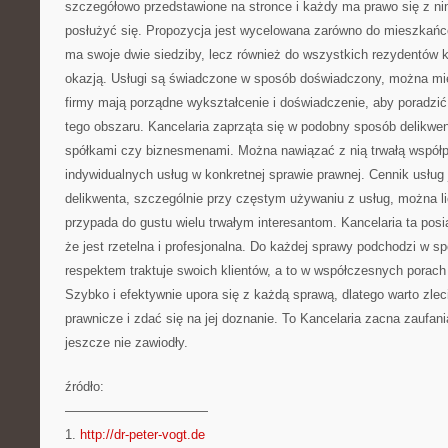
szczegółowo przedstawione na stronce i każdy ma prawo się z ni
posłużyć się. Propozycja jest wycelowana zarówno do mieszkańcó
ma swoje dwie siedziby, lecz również do wszystkich rezydentów kr
okazją. Usługi są świadczone w sposób doświadczony, można mi
firmy mają porządne wykształcenie i doświadczenie, aby poradzi
tego obszaru. Kancelaria zaprząta się w podobny sposób delikwen
spółkami czy biznesmenami. Można nawiązać z nią trwałą współp
indywidualnych usług w konkretnej sprawie prawnej. Cennik usług 
delikwenta, szczególnie przy częstym używaniu z usług, można li
przypada do gustu wielu trwałym interesantom. Kancelaria ta pos
że jest rzetelna i profesjonalna. Do każdej sprawy podchodzi w s
respektem traktuje swoich klientów, a to w współczesnych porach 
Szybko i efektywnie upora się z każdą sprawą, dlatego warto zlec
prawnicze i zdać się na jej doznanie. To Kancelaria zacna zaufania
jeszcze nie zawiodły.
źródło:
———————————
1.
http://dr-peter-vogt.de