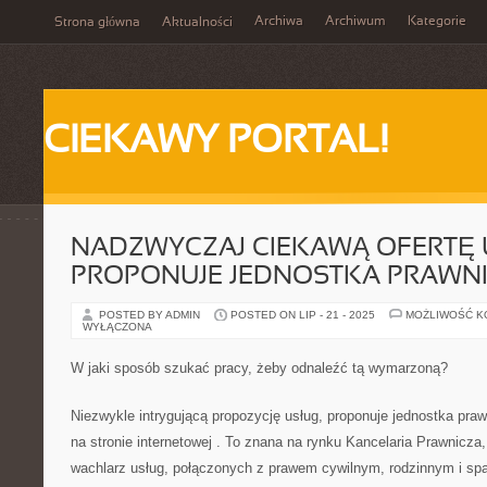
Archiwa
Archiwum
Kategorie
Strona główna
Aktualności
CIEKAWY PORTAL!
NADZWYCZAJ CIEKAWĄ OFERTĘ 
PROPONUJE JEDNOSTKA PRAWN
POSTED BY ADMIN
POSTED ON LIP - 21 - 2025
MOŻLIWOŚĆ 
WYŁĄCZONA
W jaki sposób szukać pracy, żeby odnaleźć tą wymarzoną?
Niezwykle intrygującą propozycję usług, proponuje jednostka praw
na stronie internetowej
. To znana na rynku Kancelaria Prawnicza,
wachlarz usług, połączonych z prawem cywilnym, rodzinnym i sp