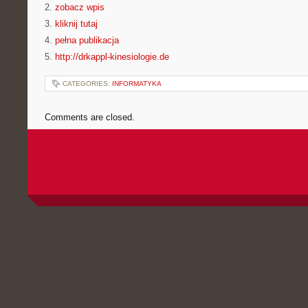
2.
zobacz wpis
3.
kliknij tutaj
4.
pełna publikacja
5.
http://drkappl-kinesiologie.de
CATEGORIES:
INFORMATYKA
Comments are closed.