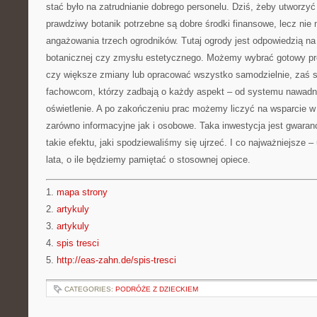
stać było na zatrudnianie dobrego personelu. Dziś, żeby utworzyć
prawdziwy botanik potrzebne są dobre środki finansowe, lecz nie
angażowania trzech ogrodników. Tutaj ogrody jest odpowiedzią n
botanicznej czy zmysłu estetycznego. Możemy wybrać gotowy pr
czy większe zmiany lub opracować wszystko samodzielnie, zaś s
fachowcom, którzy zadbają o każdy aspekt – od systemu nawadni
oświetlenie. A po zakończeniu prac możemy liczyć na wsparcie w 
zarówno informacyjne jak i osobowe. Taka inwestycja jest gwaran
takie efektu, jaki spodziewaliśmy się ujrzeć. I co najważniejsze –
lata, o ile będziemy pamiętać o stosownej opiece.
1.
mapa strony
2.
artykuly
3.
artykuly
4.
spis tresci
5.
http://eas-zahn.de/spis-tresci
CATEGORIES:
PODRÓŻE Z DZIECKIEM