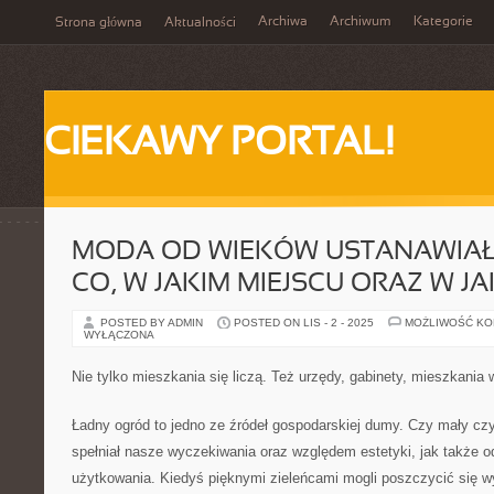
Archiwa
Archiwum
Kategorie
Strona główna
Aktualności
CIEKAWY PORTAL!
MODA OD WIEKÓW USTANAWIAŁ
CO, W JAKIM MIEJSCU ORAZ W J
POSTED BY ADMIN
POSTED ON LIS - 2 - 2025
MOŻLIWOŚĆ K
WYŁĄCZONA
Nie tylko mieszkania się liczą. Też urzędy, gabinety, mieszkania 
Ładny ogród to jedno ze źródeł gospodarskiej dumy. Czy mały c
spełniał nasze wyczekiwania oraz względem estetyki, jak także o
użytkowania. Kiedyś pięknymi zieleńcami mogli poszczycić się w