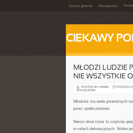
Arch
Strona główna
Aktualności
CIEKAWY PO
MŁODZI LUDZIE 
NIE WSZYSTKIE 
POSTED BY ADMIN
POSTED ON
WYŁĄCZONA
Młodzież ma wiele przeróżnych roz
przez społeczeństwo
Nasze okna coraz to częściej upięk
w celach dekoracyjnych. Wolno powi