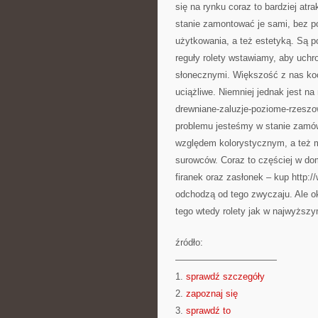
się na rynku coraz to bardziej atr
stanie zamontować je sami, bez p
użytkowania, a też estetyką. Są p
reguły rolety wstawiamy, aby uchr
słonecznymi. Większość z nas koc
uciążliwe. Niemniej jednak jest na 
drewniane-zaluzje-poziome-rzeszow
problemu jesteśmy w stanie zamów
względem kolorystycznym, a też 
surowców. Coraz to częściej w do
firanek oraz zasłonek – kup http:/
odchodzą od tego zwyczaju. Ale o
tego wtedy rolety jak w najwyższ
źródło:
———————————
1.
sprawdź szczegóły
2.
zapoznaj się
3.
sprawdź to