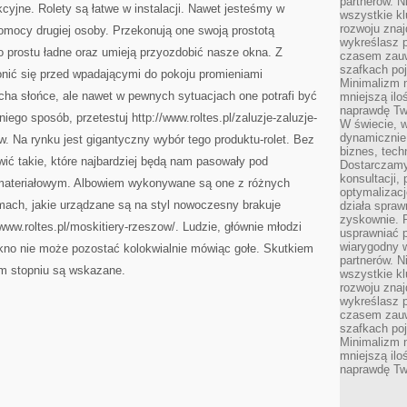
partnerów. 
akcyjne. Rolety są łatwe w instalacji. Nawet jesteśmy w
wszystkie kl
rozwoju zna
omocy drugiej osoby. Przekonują one swoją prostotą
wykreślasz p
o prostu ładne oraz umieją przyozdobić nasze okna. Z
czasem zauw
szafkach poj
onić się przed wpadającymi do pokoju promieniami
Minimalizm n
ha słońce, ale nawet w pewnych sytuacjach one potrafi być
mniejszą ilo
naprawdę Tw
niego sposób, przetestuj http://www.roltes.pl/zaluzje-zaluzje-
W świecie, 
dynamicznie,
. Na rynku jest gigantyczny wybór tego produktu-rolet. Bez
biznes, tech
ić takie, które najbardziej będą nam pasowały pod
Dostarczamy
konsultacji,
materiałowym. Albowiem wykonywane są one z różnych
optymalizację
mach, jakie urządzane są na styl nowoczesny brakuje
działa spraw
zyskownie. 
/www.roltes.pl/moskitiery-rzeszow/. Ludzie, głównie młodzi
usprawniać p
wiarygodny w
kno nie może pozostać kolokwialnie mówiąc gołe. Skutkiem
partnerów. 
ym stopniu są wskazane.
wszystkie kl
rozwoju zna
wykreślasz p
czasem zauw
szafkach poj
Minimalizm n
mniejszą ilo
naprawdę Tw