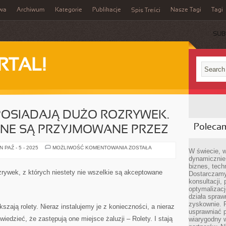
iwa
Archiwum
Kategorie
Publikacje
Nasze Tagi
Tagi
Spis Treści
SUB
RTAL!
POSIADAJĄ DUŻO ROZRYWEK.
Poleca
ONE SĄ PRZYJMOWANE PRZEZ
MŁODZI
 PAŹ - 5 - 2025
MOŻLIWOŚĆ KOMENTOWANIA
ZOSTAŁA
W świecie, 
LUDZIE
dynamicznie,
POSIADAJĄ
DUŻO
biznes, tech
ROZRYWEK.
rywek, z których niestety nie wszelkie są akceptowane
Dostarczamy
NIE
WSZYSTKIE
konsultacji,
ONE
optymalizację
SĄ
działa spraw
PRZYJMOWANE
PRZEZ
zyskownie. 
szają rolety. Nieraz instalujemy je z konieczności, a nieraz
usprawniać p
edzieć, że zastępują one miejsce żaluzji – Rolety. I stają
wiarygodny w