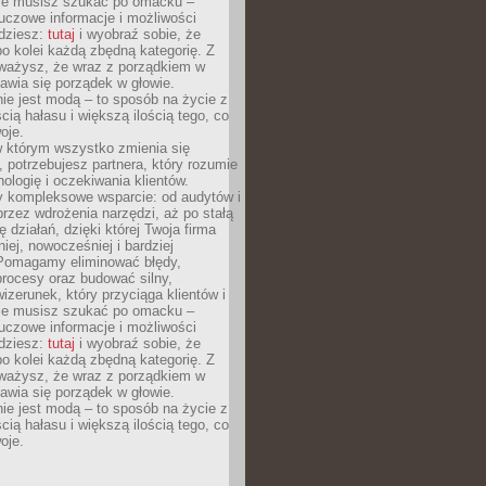
Nie musisz szukać po omacku –
uczowe informacje i możliwości
jdziesz:
tutaj
i wyobraź sobie, że
o kolei każdą zbędną kategorię. Z
ażysz, że wraz z porządkiem w
awia się porządek w głowie.
ie jest modą – to sposób na życie z
ścią hałasu i większą ilością tego, co
oje.
w którym wszystko zmienia się
 potrzebujesz partnera, który rozumie
nologię i oczekiwania klientów.
 kompleksowe wsparcie: od audytów i
 przez wdrożenia narzędzi, aż po stałą
 działań, dzięki której Twoja firma
niej, nowocześniej i bardziej
Pomagamy eliminować błędy,
rocesy oraz budować silny,
izerunek, który przyciąga klientów i
Nie musisz szukać po omacku –
uczowe informacje i możliwości
jdziesz:
tutaj
i wyobraź sobie, że
o kolei każdą zbędną kategorię. Z
ażysz, że wraz z porządkiem w
awia się porządek w głowie.
ie jest modą – to sposób na życie z
ścią hałasu i większą ilością tego, co
oje.