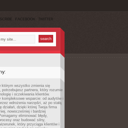
SCRIBE
FACEBOOK
TWITTER
my:
w którym wszystko zmienia się
 potrzebujesz partnera, który rozumie
nologię i oczekiwania klientów.
 kompleksowe wsparcie: od audytów i
 przez wdrożenia narzędzi, aż po stałą
 działań, dzięki której Twoja firma
niej, nowocześniej i bardziej
Pomagamy eliminować błędy,
rocesy oraz budować silny,
izerunek, który przyciąga klientów i