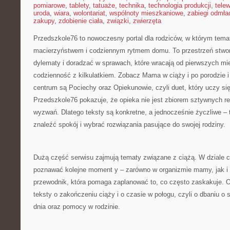
pomiarowe
,
tablety
,
tatuaże
,
technika
,
technologia produkcji
,
telew
uroda
,
wiara
,
wolontariat
,
wspólnoty mieszkaniowe
,
zabiegi odmła
zakupy
,
zdobienie ciała
,
związki
,
zwierzęta
Przedszkole76 to nowoczesny portal dla rodziców, w którym tema
macierzyństwem i codziennym rytmem domu. To przestrzeń stwor
dylematy i doradzać w sprawach, które wracają od pierwszych mi
codzienność z kilkulatkiem. Zobacz Mama w ciąży i po porodzie 
centrum są Pociechy oraz Opiekunowie, czyli duet, który uczy się
Przedszkole76 pokazuje, że opieka nie jest zbiorem sztywnych re
wyzwań. Dlatego teksty są konkretne, a jednocześnie życzliwe – 
znaleźć spokój i wybrać rozwiązania pasujące do swojej rodziny.
Dużą część serwisu zajmują tematy związane z ciążą. W dziale 
poznawać kolejne moment y – zarówno w organizmie mamy, jak i 
przewodnik, która pomaga zaplanować to, co często zaskakuje. O
teksty o zakończeniu ciąży i o czasie w połogu, czyli o dbaniu o s
dnia oraz pomocy w rodzinie.