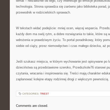
temat – niezależnie od tego, czy interesuje go emocje przedszk
technologia. Strona sprawdza się zarówno jako biblioteka porad, j
przewodnik w rodzicielskich sprawach.
W tekstach widać podejście: mniej ocen, więcej wsparcia. Przed
każdy dom ma swój rytm, a dobre rozwiązania to takie, które są w
wdrożenia w prawdziwym życiu. To portal poradnikowy, który p
siebie od ciąży, przez niemowlęctwo i czas małego dziecka, aż p
Jeśli szukasz miejsca, w którym wychowanie jest opisywane po lu
dzieciństwa są przedstawione szeroko, Przedszkole76 stanowi pu
czytania, wracania i inspirowania się. Treści mają charakter eduk
zaplanować kolejne etapy rodzinnej drogi z większym pewnością.
CATEGORIES:
TRIEST
Comments are closed.