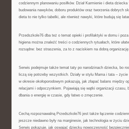
codziennym planowaniu posiłków. Dział Karmienie i dieta dzieck
budowania nawyków, doboru produktów oraz tworzenia dobrych sk
dieta to nie tylko tabelki, ale również nawyki, które budują się lata
Przedszkole76 dba też o temat opieki i profilaktyki w domu i poza
higiena można znaleźć treści o codziennych rytuałach, które ułatw
rozsądne: bez straszenia, za to z naciskiem na dobrą organizację
Serwis podejmuje także temat taty po narodzinach dziecka, bo ro
liczą się potrzeby wszystkich. Działy w stylu Mama i tata – życie
w okresie okołoporodowym pokazują, jak złapać balans między o
relacjami i odpoczynkiem. Pojawiają się wątki organizacji czasu,
dbania o energię w czasie, gdy łatwo o zmęczenie.
Cechą rozpoznawalną Przedszkole76 jest także łączenie codzienn
jeszcze niedawno były na marginesie, jak technologia w życiu dzi
Serwis pokazuje, jak oswajać dziecku nowoczesność bezpieczni