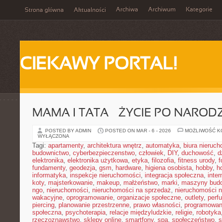
Archiwa
Archiwum
Kategorie
Strona główna
Aktualności
CIEKAWY PORTAL!
MAMA I TATA – ŻYCIE PO NAROD
POSTED BY ADMIN
POSTED ON MAR - 6 - 2026
MOŻLIWOŚĆ 
WYŁĄCZONA
Tagi:
apartamenty
,
architektura wnętrz
,
automatyka
,
biura nieruc
budownictwo
,
cyberbezpieczenstwo
,
człowiek
,
DIY
,
duchowość
,
d
elektronika
,
elektronika użytkowa
,
etyka
,
filozofia
,
fitness urody
,
f
fundamenty
,
geodezja
,
gsm
,
hardware
,
higiena osobista
,
hobby
,
h
informatyka
,
inspekcje nieruchomości
,
integracja społeczna
,
inter
koty
,
majsterkowanie
,
makeup
,
małżeństwo
,
marki
,
maszyny bud
ngo
,
nieruchomości
,
nieruchomości na sprzedaż
,
nieruchomości 
wakacyjne
,
oprogramowanie
,
organizacje społeczne
,
outlety
,
perf
piercing
,
planowanie przestrzenne
,
prawo własności
,
programowan
społeczna
,
psychoterapia
,
relacje międzyludzkie
,
religie
,
robotyka
rzeczoznawstwo
,
sklepy online
,
smartfony
,
spa
,
społeczeństwo
,
s