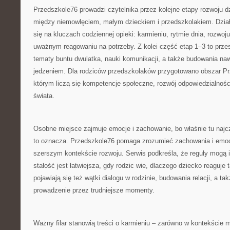
Przedszkole76 prowadzi czytelnika przez kolejne etapy rozwoju d
między niemowlęciem, małym dzieckiem i przedszkolakiem. Dział
się na kluczach codziennej opieki: karmieniu, rytmie dnia, rozwoju
uważnym reagowaniu na potrzeby. Z kolei część etap 1–3 to przest
tematy buntu dwulatka, nauki komunikacji, a także budowania n
jedzeniem. Dla rodziców przedszkolaków przygotowano obszar Prz
którym liczą się kompetencje społeczne, rozwój odpowiedzialnośc
świata.
Osobne miejsce zajmuje emocje i zachowanie, bo właśnie tu najcz
to oznacza. Przedszkole76 pomaga zrozumieć zachowania i emoc
szerszym kontekście rozwoju. Serwis podkreśla, że reguły mogą i
stałość jest łatwiejsza, gdy rodzic wie, dlaczego dziecko reaguje 
pojawiają się też wątki dialogu w rodzinie, budowania relacji, a 
prowadzenie przez trudniejsze momenty.
Ważny filar stanowią treści o karmieniu – zarówno w kontekście m