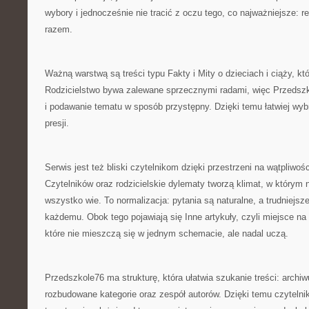
wybory i jednocześnie nie tracić z oczu tego, co najważniejsze: r
razem.
Ważną warstwą są treści typu Fakty i Mity o dzieciach i ciąży, kt
Rodzicielstwo bywa zalewane sprzecznymi radami, więc Przedszk
i podawanie tematu w sposób przystępny. Dzięki temu łatwiej wyb
presji.
Serwis jest też bliski czytelnikom dzięki przestrzeni na wątpliwoś
Czytelników oraz rodzicielskie dylematy tworzą klimat, w którym 
wszystko wie. To normalizacja: pytania są naturalne, a trudniejsz
każdemu. Obok tego pojawiają się Inne artykuły, czyli miejsce na in
które nie mieszczą się w jednym schemacie, ale nadal uczą.
Przedszkole76 ma strukturę, która ułatwia szukanie treści: archiw
rozbudowane kategorie oraz zespół autorów. Dzięki temu czyteln