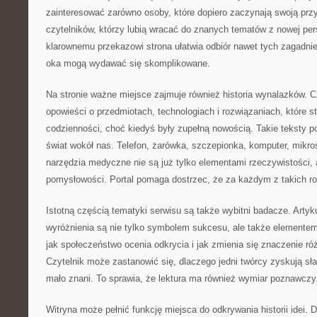
zainteresować zarówno osoby, które dopiero zaczynają swoją przy
czytelników, którzy lubią wracać do znanych tematów z nowej per
klarownemu przekazowi strona ułatwia odbiór nawet tych zagadnie
oka mogą wydawać się skomplikowane.
Na stronie ważne miejsce zajmuje również historia wynalazków. 
opowieści o przedmiotach, technologiach i rozwiązaniach, które st
codzienności, choć kiedyś były zupełną nowością. Takie teksty p
świat wokół nas. Telefon, żarówka, szczepionka, komputer, mik
narzędzia medyczne nie są już tylko elementami rzeczywistości, a
pomysłowości. Portal pomaga dostrzec, że za każdym z takich ro
Istotną częścią tematyki serwisu są także wybitni badacze. Artyk
wyróżnienia są nie tylko symbolem sukcesu, ale także elementem
jak społeczeństwo ocenia odkrycia i jak zmienia się znaczenie ró
Czytelnik może zastanowić się, dlaczego jedni twórcy zyskują sła
mało znani. To sprawia, że lektura ma również wymiar poznawczy
Witryna może pełnić funkcję miejsca do odkrywania historii idei. Dz