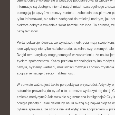
Strona dobrze wpisuje się w potrzebę popularyzowania wiedzy w 
informacje są dostępne niemal natychmiast, szczególnego znaczen
pomagają je łączyć w szerszy kontekst. zsbelecin.edu.pl może peł
tylko informować, ale także zachęcać do refleksji nad tym, jak po
niektóre odkrycia zmieniają świat bardziej niż inne. To sprawia, ż
bazą tematów.
Portal pokazuje również, że wynalazki i odkrycia mają swoje ko
idee wpływały nie tylko na laboratoria, uczelnie czy przemysł, al
Dzięki temu artykuły mogą pomagać w zrozumieniu, że nauka jest
życiem społeczeństw. Każdy przełom technologiczny lub medyc
nawyki, systemy wartości, możliwości rozwoju i sposób myślenia 
spojrzenie nadaje treściom aktualność.
W serwisie ważna jest także perspektywa przyszłości. Artykuły 
naturalnie prowadzą do pytań o to, co może wydarzyć się dalej. 
zmienią medycynę? Jak rozwinie się sztuczna inteligencja? Czy 
odległe planety? Jakie dziedziny nauki okażą się najważniejsze 
pytania sprawiają, że strona nie jest wyłącznie spojrzeniem w prz