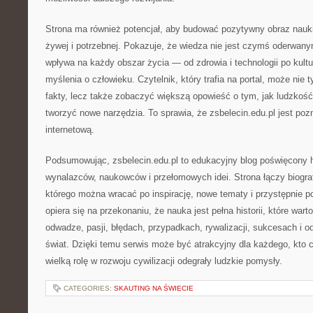
Strona ma również potencjał, aby budować pozytywny obraz nauki 
żywej i potrzebnej. Pokazuje, że wiedza nie jest czymś oderwany
wpływa na każdy obszar życia — od zdrowia i technologii po kultu
myślenia o człowieku. Czytelnik, który trafia na portal, może nie
fakty, lecz także zobaczyć większą opowieść o tym, jak ludzkość
tworzyć nowe narzędzia. To sprawia, że zsbelecin.edu.pl jest po
internetową.
Podsumowując, zsbelecin.edu.pl to edukacyjny blog poświęcony hi
wynalazców, naukowców i przełomowych idei. Strona łączy biograf
którego można wracać po inspirację, nowe tematy i przystępnie p
opiera się na przekonaniu, że nauka jest pełna historii, które wart
odwadze, pasji, błędach, przypadkach, rywalizacji, sukcesach i od
świat. Dzięki temu serwis może być atrakcyjny dla każdego, kto c
wielką rolę w rozwoju cywilizacji odegrały ludzkie pomysły.
CATEGORIES:
SKAUTING NA ŚWIECIE