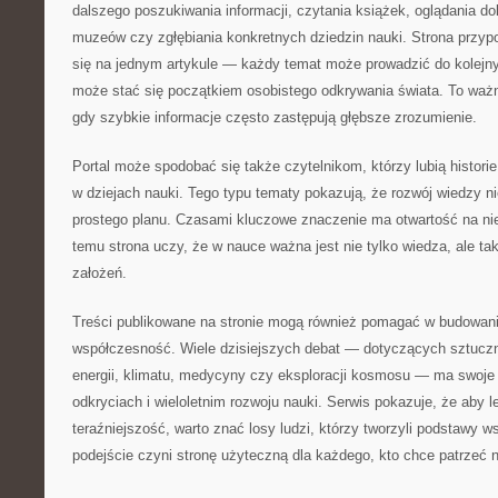
dalszego poszukiwania informacji, czytania książek, oglądania 
muzeów czy zgłębiania konkretnych dziedzin nauki. Strona przyp
się na jednym artykule — każdy temat może prowadzić do kolejny
może stać się początkiem osobistego odkrywania świata. To wa
gdy szybkie informacje często zastępują głębsze zrozumienie.
Portal może spodobać się także czytelnikom, którzy lubią histor
w dziejach nauki. Tego typu tematy pokazują, że rozwój wiedzy n
prostego planu. Czasami kluczowe znaczenie ma otwartość na ni
temu strona uczy, że w nauce ważna jest nie tylko wiedza, ale t
założeń.
Treści publikowane na stronie mogą również pomagać w budowani
współczesność. Wiele dzisiejszych debat — dotyczących sztucznej
energii, klimatu, medycyny czy eksploracji kosmosu — ma swoje
odkryciach i wieloletnim rozwoju nauki. Serwis pokazuje, że aby l
teraźniejszość, warto znać losy ludzi, którzy tworzyli podstawy 
podejście czyni stronę użyteczną dla każdego, kto chce patrzeć n