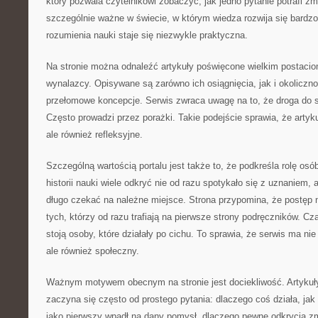
który pozwala czytelnikowi zobaczyć, jak jedno pytanie potrafi zmie
szczególnie ważne w świecie, w którym wiedza rozwija się bardz
rozumienia nauki staje się niezwykle praktyczna.
Na stronie można odnaleźć artykuły poświęcone wielkim postacio
wynalazcy. Opisywane są zarówno ich osiągnięcia, jak i okoliczn
przełomowe koncepcje. Serwis zwraca uwagę na to, że droga do 
Często prowadzi przez porażki. Takie podejście sprawia, że artyku
ale również refleksyjne.
Szczególną wartością portalu jest także to, że podkreśla rolę os
historii nauki wiele odkryć nie od razu spotykało się z uznaniem,
długo czekać na należne miejsce. Strona przypomina, że postęp 
tych, którzy od razu trafiają na pierwsze strony podręczników. C
stoją osoby, które działały po cichu. To sprawia, że serwis ma nie
ale również społeczny.
Ważnym motywem obecnym na stronie jest dociekliwość. Artykuł
zaczyna się często od prostego pytania: dlaczego coś działa, jak
jako pierwszy wpadł na dany pomysł, dlaczego pewne odkrycia zmi