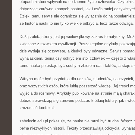
etapach historii wpływali na codzienne życie człowieka. Czytelnik
dotyczące zarówno znanych postaci, jak i osób mniej oczywistyc
Dzięki temu serwis nie ogranicza się wyłącznie do najpopularniej
że historia nauki to nie tylko wielkie odkrycia, lecz także odwaga.
Dużą zaletą strony jest jej wielowątkowy zakres tematyczny. Możn
związane z rozwojem cywilizacji. Poszczególne artykuły pokazują, 
dziś wydają się oczywiste, a kiedyś były odważne. Serwis pom
wynalazkiem, teorią czy odkryciem stoi człowiek — często z wła
temu nauka przestaje być suchym zbiorem dat i faktów, a staje się
Witryna może być przydatna dla uczniów, studentów, nauczycieli,
oraz wszystkich osób, które lubią poszerzać wiedzę. Jej treści m
wyjścia do rozmowy. Artykuły publikowane na stronie mają charak
dobrze sprawdzają się zarówno podczas krótkiej lektury, jak i wte
zrozumieć kontekst.
zsbelecin.edu.pl pokazuje, że nauka nie musi być trudna. Wręcz
pełna niezwykłych historii. Teksty przedstawiają odkrycia, wynalaz