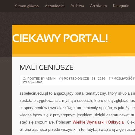
Archiwa
Archiwum
Kategorie
Strona główna
Aktualności
CIEKAWY PORTAL!
MALI GENIUSZE
POSTED BY ADMIN
POSTED ON CZE - 23 - 2026
MOŻLIWOŚĆ 
WYŁĄCZONA
zsbelecin.edu.pl to angażujący portal tematyczny, który skupia się
została przygotowana z myślą o osobach, które chcą zgłębiać fascy
eksperymentów i wynalazków, które zmieniły sposób, w jaki żyje
wiedza łączy się z przystępnym językiem, dzięki czemu nawet tr
stać się zrozumiałe. Polecam
Wielkie Wynalazki i Odkrycia
i Ciek
Strona zachęca przede wszystkim tematyką związaną z geniusza