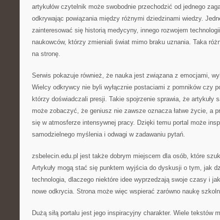
artykułów czytelnik może swobodnie przechodzić od jednego zaga
odkrywając powiązania między różnymi dziedzinami wiedzy. Jed
zainteresować się historią medycyny, innego rozwojem technologi
naukowców, którzy zmieniali świat mimo braku uznania. Taka ró
na stronę.
Serwis pokazuje również, że nauka jest związana z emocjami, wybo
Wielcy odkrywcy nie byli wyłącznie postaciami z pomników czy po
którzy doświadczali presji. Takie spojrzenie sprawia, że artykuły s
może zobaczyć, że geniusz nie zawsze oznacza łatwe życie, a p
się w atmosferze intensywnej pracy. Dzięki temu portal może insp
samodzielnego myślenia i odwagi w zadawaniu pytań.
zsbelecin.edu.pl jest także dobrym miejscem dla osób, które szuk
Artykuły mogą stać się punktem wyjścia do dyskusji o tym, jak dzi
technologia, dlaczego niektóre idee wyprzedzają swoje czasy i ja
nowe odkrycia. Strona może więc wspierać zarówno naukę szkoln
Dużą siłą portalu jest jego inspiracyjny charakter. Wiele tekstów