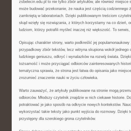
zsbelecin.edu.pl to nie tylko zbiór artykułów, ale również miejsce
może budować przekonanie, że nauka jest częścią codziennego ży
zamkniętą w laboratoriach. Dzięki publikowanym treściom czyteln
skąd wzięły się rozwiązania, z których korzystamy na co dzień, 
ludziom, którzy potrafili myśleć inaczej niż większość. To serwis,
Opisując charakter strony, warto podkreślić jej popularnonaukowy pr
przypadkowy zbiór tekstów, lecz witryna skupiona wokół jednego
ludzkiego geniuszu, odkryć i wynalazków na rozwój świata. Dzięk
tożsamość i może przyciągać odbiorców zainteresowanych histor
tematyczna sprawia, że strona jest łatwa do opisania jako miejsce
zrozumieć znaczenie nauki w życiu człowieka.
Warto zauważyć, że artykuły publikowane na stronie mogą przem
odbiorców. Młodszy czytelnik znajdzie w nich ciekawe historie. D
potraktować je jako sposób na odkrycie nowych kontekstów. Nauc
wykorzystać takie teksty jako punkt wyjścia do rozmowy. Dzięki 
przystępny dla szerokiego grona czytelników.