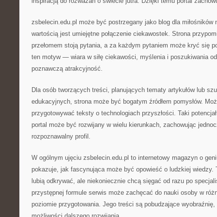
inspiracją do rozważań o świecie jutra. Dzięki temu portal zachow
zsbelecin.edu.pl może być postrzegany jako blog dla miłośników 
wartością jest umiejętne połączenie ciekawostek. Strona przypo
przełomem stoją pytania, a za każdym pytaniem może kryć się po
ten motyw — wiara w siłę ciekawości, myślenia i poszukiwania od
poznawczą atrakcyjność.
Dla osób tworzących treści, planujących tematy artykułów lub szu
edukacyjnych, strona może być bogatym źródłem pomysłów. Możn
przygotowywać teksty o technologiach przyszłości. Taki potencja
portal może być rozwijany w wielu kierunkach, zachowując jednoc
rozpoznawalny profil.
W ogólnym ujęciu zsbelecin.edu.pl to internetowy magazyn o geni
pokazuje, jak fascynująca może być opowieść o ludzkiej wiedzy. T
lubią odkrywać, ale niekoniecznie chcą sięgać od razu po specjali
przystępnej formule serwis może zachęcać do nauki osoby w róż
poziomie przygotowania. Jego treści są pobudzające wyobraźnię, 
możliwości dalszego rozwijania.